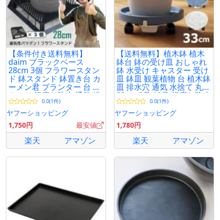
【条件付き送料無料】
【送料無料】植木鉢 植木
daim ブラックベース
鉢台 鉢の受け皿 おしゃれ
28cm 3個 フラワースタン
鉢 水受け キャスター 受け
ド 鉢スタンド 鉢置き台 カ
皿 鉢皿 観葉植物 台 植木鉢
ーメン君 プランター 台 ス
皿 排水穴 通気 水捨て 丸型
タンド 根腐れ防止 通気 排
33cm 8号 10号 根腐れ防止
0.0(1件)
0.0(1件)
水 第一ビニール
プランター
ヤフーショッピング
ヤフーショッピング
1,750円
最安値
1,780円
楽天
アマゾン
楽天
アマゾン