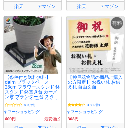
楽天
アマゾン
楽天
アマゾン
【条件付き送料無料】
【神戸花物語の商品ご購入
daim ブラックベース
の方限定】 お祝い札 お供
28cm フラワースタンド 鉢
え札 自由文面
スタンド 鉢置き台 カーメ
ン君 プランター 台 スタン
ド 根腐れ防止 通気 排水 第
0.0(2件)
4.5(17件)
一ビニール
ヤフーショッピング
ヤフーショッピング
600円
最安値
308円
楽天
アマゾン
楽天
アマゾン