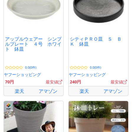
アップルウェアー シンプ
シティＰＲＯ皿 Ｓ Ｂ
ルプレート ４号 ホワイ
Ｋ 鉢皿
ト 鉢皿
0.0(0件)
0.0(0件)
ヤフーショッピング
ヤフーショッピング
70円
最安値
240円
最安値
楽天
アマゾン
楽天
アマゾン