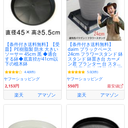
【条件付き送料無料】【受
【条件付き送料無料】
皿】PE樹脂製 防水 大きい
daim ブラックベース
ソーサー 45cm 黒 ◆適合
24cm フラワースタンド 鉢
する鉢◆底直径が41cm以
スタンド 鉢置き台 カーメ
下の植木鉢
ン君 プランター 台 スタン
ド 根腐れ防止 通気 排水 第
4.4(8件)
5.0(3件)
一ビニール
ヤフーショッピング
ヤフーショッピング
2,153円
550円
最安値
楽天
アマゾン
楽天
アマゾン