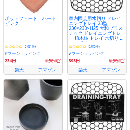
ポットフィート ハート
室内園芸用水切り ドレイ
ピンク
ニングトレイ 23型
230×230×H25 大和プラス
チック ドレイニングトレ
ー 植木鉢 トレイ 水切り ト
レイ 排水
0.0(1件)
0.0(2件)
ヤフーショッピング
ヤフーショッピング
234円
最安値
398円
最安値
楽天
アマゾン
楽天
アマゾン