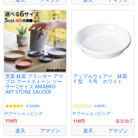
受皿 鉢皿 プランター アマ
アップルウェアー 鉢皿
ブロ アートストーン ソー
Ｆ型 ５号 ホワイト
サー Lサイズ AMABRO
ART STONE SAUCER
4.7(60件)
0.0(0件)
ヤフーショッピング
ヤフーショッピング
770円
110円
最安値
楽天
アマゾン
楽天
アマゾン