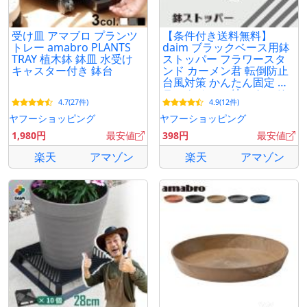
受け皿 アマブロ プランツ
【条件付き送料無料】
トレー amabro PLANTS
daim ブラックベース用鉢
TRAY 植木鉢 鉢皿 水受け
ストッパー フラワースタ
キャスター付き 鉢台
ンド カーメン君 転倒防止
台風対策 かんたん固定 ブ
ラックベース 鉢スタンド
4.7(27件)
4.9(12件)
鉢固定 植木鉢 台 園芸
ヤフーショッピング
ヤフーショッピング
1,980円
最安値
398円
最安値
楽天
アマゾン
楽天
アマゾン