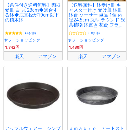
【条件付き送料無料】陶器
【送料無料】鉢受け皿 キ
受皿 白 丸 23cm◆適合す
ャスター付き 受け皿 鉢皿
る鉢◆底直径が19cm以下
鉢台 ソーサー 単品 1個 内
の植木鉢
径24.5cm 丸型 ラウンド 観
葉植物 鉢置き 花台 フラワ
ースタンド 屋内 1年保証
4.6(7件)
0.0(1件)
送料無料
ヤフーショッピング
ヤフーショッピング
1,742円
1,430円
楽天
アマゾン
楽天
アマゾン
アップルウェアー シンプ
ａｍａｂｒｏ アートスト