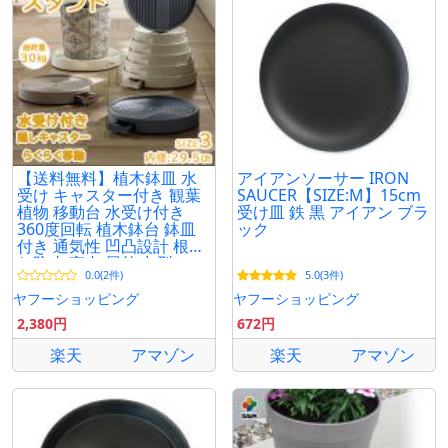
【送料無料】植木鉢皿 水
アイアンソーサー IRON
受け キャスター付き 観葉
SAUCER【SIZE:M】15cm
植物 移動台 水受け付き
受け皿 鉄 黒 アイアン ブラ
360度回転 植木鉢台 鉢皿
ック
付き 通気性 凹凸設計 根腐
れ防止 室内 屋外 丸型
0.0(2件)
5.0(3件)
31.5cm
ヤフーショッピング
ヤフーショッピング
2,380円
672円
楽天
アマゾン
楽天
アマゾン