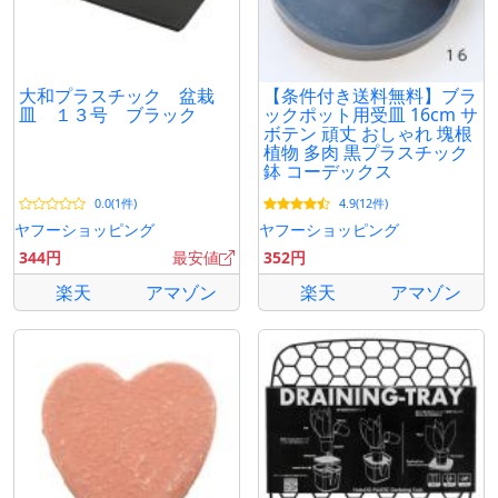
大和プラスチック 盆栽
【条件付き送料無料】ブラ
皿 １３号 ブラック
ックポット用受皿 16cm サ
ボテン 頑丈 おしゃれ 塊根
植物 多肉 黒プラスチック
鉢 コーデックス
0.0(1件)
4.9(12件)
ヤフーショッピング
ヤフーショッピング
344円
最安値
352円
楽天
アマゾン
楽天
アマゾン