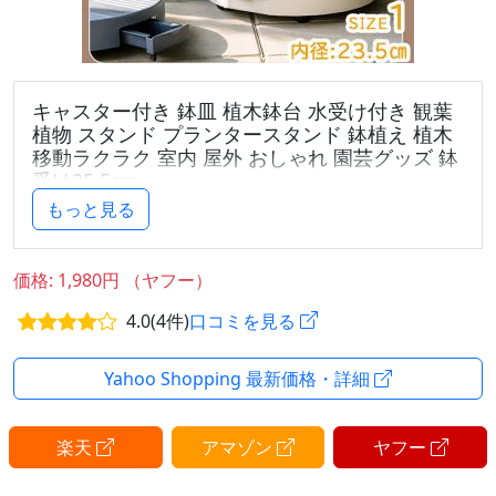
キャスター付き 鉢皿 植木鉢台 水受け付き 観葉
植物 スタンド プランタースタンド 鉢植え 植木
移動ラクラク 室内 屋外 おしゃれ 園芸グッズ 鉢
受け25.5cm
もっと見る
サイズ 内径：23.5cm
外径：25.5cm
重さ 約480g
価格: 1,980円 （ヤフー）
材質 PP
4.0(4件)
口コミを見る
商品の特徴 【移動ラクラク】隠しキャスター付きで
360度回転
【水汚れ防止】外せる水受けトレーで床が濡れない！
Yahoo Shopping 最新価格・詳細
【通気性】凹凸設計で空気の流れを確保、根腐れ防止
【掃除簡単】水受けは取り外して洗える！衛生的
楽天
アマゾン
ヤフー
【おしゃれ】インテリアに馴染むシンプルデザイン