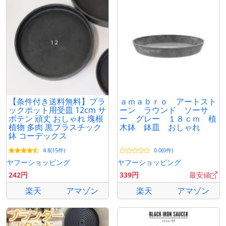
【条件付き送料無料】ブラ
ａｍａｂｒｏ アートスト
ックポット用受皿 12cm サ
ーン ラウンド ソーサ
ボテン 頑丈 おしゃれ 塊根
ー グレー １８ｃｍ 植
植物 多肉 黒プラスチック
木鉢 鉢皿 おしゃれ
鉢 コーデックス
4.8(15件)
0.0(0件)
ヤフーショッピング
ヤフーショッピング
242円
339円
最安値
楽天
アマゾン
楽天
アマゾン