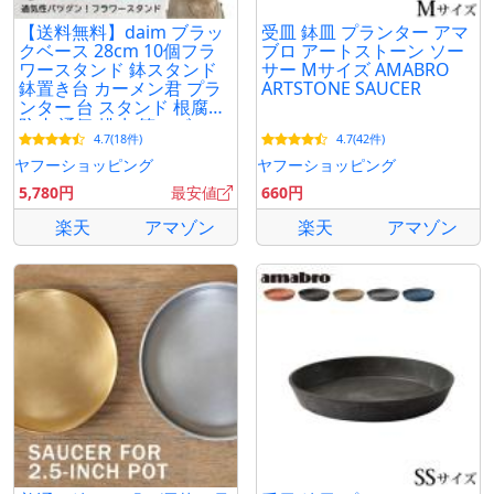
【送料無料】daim ブラッ
受皿 鉢皿 プランター アマ
クベース 28cm 10個フラ
ブロ アートストーン ソー
ワースタンド 鉢スタンド
サー Mサイズ AMABRO
鉢置き台 カーメン君 プラ
ARTSTONE SAUCER
ンター 台 スタンド 根腐れ
防止 通気 排水 第一ビニー
4.7(18件)
4.7(42件)
ル
ヤフーショッピング
ヤフーショッピング
5,780円
最安値
660円
楽天
アマゾン
楽天
アマゾン