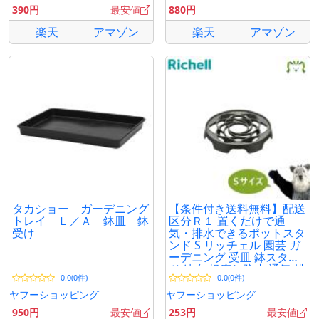
390円
最安値
880円
楽天
アマゾン
楽天
アマゾン
タカショー ガーデニング
【条件付き送料無料】配送
トレイ Ｌ／Ａ 鉢皿 鉢
区分Ｒ１ 置くだけで通
受け
気・排水できるポットスタ
ンド S リッチェル 園芸 ガ
ーデニング 受皿 鉢スタン
ド 鉢台 根腐れ防止 通気 排
0.0(0件)
0.0(0件)
水 通気性 害虫防止
ヤフーショッピング
ヤフーショッピング
950円
最安値
253円
最安値