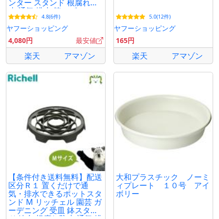
ンター スタンド 根腐れ防
止 通気 排水 第一ビニール
4.8(6件)
5.0(12件)
ヤフーショッピング
ヤフーショッピング
4,080円
最安値
165円
楽天
アマゾン
楽天
アマゾン
【条件付き送料無料】配送
大和プラスチック ノーミ
区分Ｒ１ 置くだけで通
ィプレート １０号 アイ
気・排水できるポットスタ
ボリー
ンド M リッチェル 園芸 ガ
ーデニング 受皿 鉢スタン
ド 鉢台 根腐れ防止 通気 排