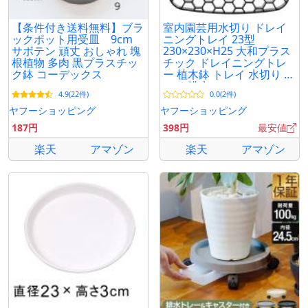
【条件付き送料無料】ブラ
室内園芸用水切り ドレイ
ックポット用受皿 9cm
ニングトレイ 23型
サボテン 頑丈 おしゃれ 塊
230×230×H25 大和プラス
根植物 多肉 黒プラスチッ
チック ドレイニングトレ
ク鉢 コーデックス
ー 植木鉢 トレイ 水切り ト
レイ 排水
4.9(22件)
0.0(2件)
ヤフーショッピング
ヤフーショッピング
187円
398円
最安値
楽天
アマゾン
楽天
アマゾン