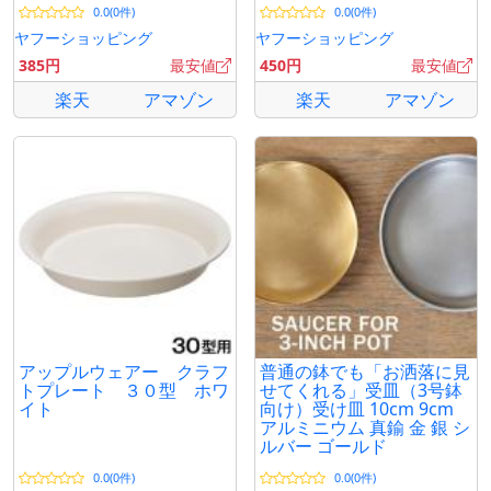
0.0(0件)
0.0(0件)
水 通気性 害虫防止
ヤフーショッピング
ヤフーショッピング
385円
最安値
450円
最安値
楽天
アマゾン
楽天
アマゾン
アップルウェアー クラフ
普通の鉢でも「お洒落に見
トプレート ３０型 ホワ
せてくれる」受皿（3号鉢
イト
向け）受け皿 10cm 9cm
アルミニウム 真鍮 金 銀 シ
ルバー ゴールド
0.0(0件)
0.0(0件)