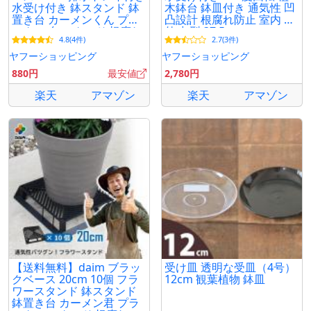
水受け付き 鉢スタンド 鉢
木鉢台 鉢皿付き 通気性 凹
置き台 カーメンくん プラ
凸設計 根腐れ防止 室内 屋
ンター 台 スタンド 根腐れ
外 丸型 37.5cm
4.8(4件)
2.7(3件)
防止 通気 排水
ヤフーショッピング
ヤフーショッピング
880円
最安値
2,780円
楽天
アマゾン
楽天
アマゾン
【送料無料】daim ブラッ
受け皿 透明な受皿（4号）
クベース 20cm 10個 フラ
12cm 観葉植物 鉢皿
ワースタンド 鉢スタンド
鉢置き台 カーメン君 プラ