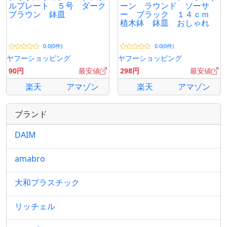
ルプレート ５号 ダーク
ーン ラウンド ソーサ
ブラウン 鉢皿
ー ブラック １４ｃｍ
植木鉢 鉢皿 おしゃれ
0.0(0件)
0.0(0件)
ヤフーショッピング
ヤフーショッピング
90円
最安値
298円
最安値
楽天
アマゾン
楽天
アマゾン
ブランド
DAIM
amabro
大和プラスチック
リッチェル