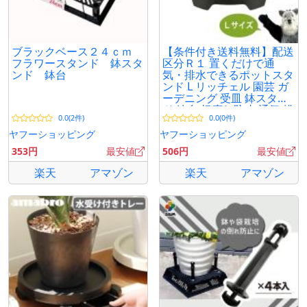
ブラックベース２４ｃｍ
【条件付き送料無料】配送
フラワースタンド 鉢スタ
区分Ｒ１ 置くだけで通
ンド 鉢台
気・排水できるポットスタ
ンド L リッチェル 園芸 ガ
ーデニング 受皿 鉢スタン
ド 鉢台 根腐れ防止 通気 排
0.0(2件)
0.0(0件)
水 通気性 害虫防止
ヤフーショッピング
ヤフーショッピング
353円
最安値
506円
最安値
楽天
アマゾン
楽天
アマゾン