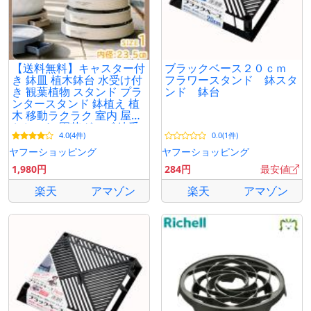
【送料無料】キャスター付
ブラックベース２０ｃｍ
き 鉢皿 植木鉢台 水受け付
フラワースタンド 鉢スタ
き 観葉植物 スタンド プラ
ンド 鉢台
ンタースタンド 鉢植え 植
木 移動ラクラク 室内 屋外
おしゃれ 園芸グッズ 鉢受
4.0(4件)
0.0(1件)
け25.5cm
ヤフーショッピング
ヤフーショッピング
1,980円
284円
最安値
楽天
アマゾン
楽天
アマゾン