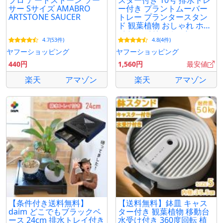
ブロ アートストーン ソー
スター付き 10号 排水トレ
サー Sサイズ AMABRO
ー付き プラントムーバー
ARTSTONE SAUCER
トレー プランタースタン
ド 観葉植物 おしゃれ ホワ
イト アイリスオーヤマ
4.7(53件)
4.8(4件)
RHT-30
ヤフーショッピング
ヤフーショッピング
440円
1,560円
最安値
楽天
アマゾン
楽天
アマゾン
【条件付き送料無料】
【送料無料】鉢皿 キャス
daim どこでもブラックベ
ター付き 観葉植物 移動台
ース 24cm 排水トレイ付き
水受け付き 360度回転 植