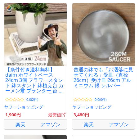
【条件付き送料無料】
普通の鉢でも「お洒落に見
daim ホワイトベース
せてくれる」受皿（直径
24cm 3個 フラワースタン
26cm）受け皿 26cm アル
ド 鉢スタンド 鉢植え台 カ
ミニウム 銀 シルバー
ーメン君 プランター 台 ス
タンド 根腐れ防止 通気 排
0.0(2件)
0.0(0件)
水 第一ビニール
ヤフーショッピング
ヤフーショッピング
1,900円
最安値
3,480円
楽天
アマゾン
楽天
アマゾン