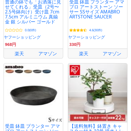
普通の鉢でも「お洒落に見
受皿 鉢皿 プランター アマ
せてくれる」受皿（2号〜
ブロ アートストーン ソー
2.5号鉢向け）受け皿 7cm
サー SSサイズ AMABRO
7.5cm アルミニウム 真鍮
ARTSTONE SAUCER
金 銀 シルバー ゴールド
0.0(0件)
4.6(30件)
ヤフーショッピング
ヤフーショッピング
968円
330円
楽天
アマゾン
楽天
アマゾン
受皿 鉢皿 プランター アマ
【送料無料】鉢置き キャ