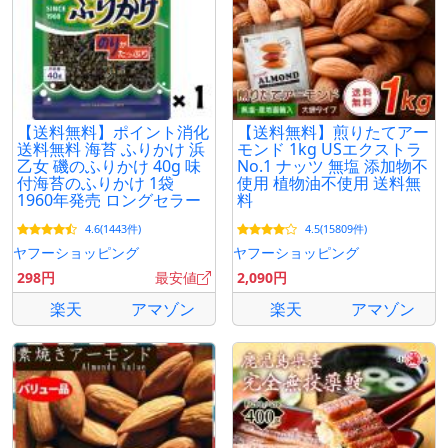
【送料無料】ポイント消化
【送料無料】煎りたてアー
送料無料 海苔 ふりかけ 浜
モンド 1kg USエクストラ
乙女 磯のふりかけ 40g 味
No.1 ナッツ 無塩 添加物不
付海苔のふりかけ 1袋
使用 植物油不使用 送料無
1960年発売 ロングセラー
料
4.6(1443件)
4.5(15809件)
ヤフーショッピング
ヤフーショッピング
298円
最安値
2,090円
楽天
アマゾン
楽天
アマゾン