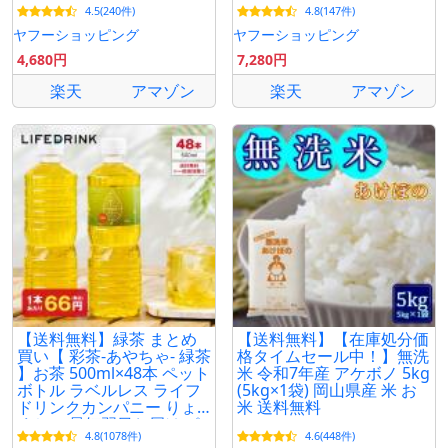
4.5(240件)
4.8(147件)
スフーズ *
ヤフーショッピング
ヤフーショッピング
4,680円
7,280円
楽天
アマゾン
楽天
アマゾン
【送料無料】緑茶 まとめ
【送料無料】【在庫処分価
買い【 彩茶-あやちゃ- 緑茶
格タイムセール中！】無洗
】お茶 500ml×48本 ペット
米 令和7年産 アケボノ 5kg
ボトル ラベルレス ライフ
(5kg×1袋) 岡山県産 米 お
ドリンクカンパニー りょ
米 送料無料
くちゃ 最短翌日お届け ポ
4.8(1078件)
4.6(448件)
イント消化 爆買