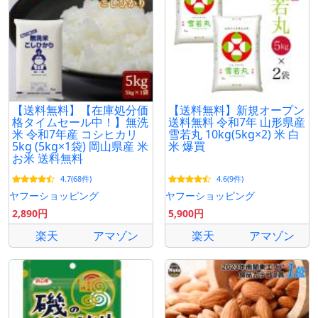
【送料無料】【在庫処分価
【送料無料】新規オープン
格タイムセール中！】無洗
送料無料 令和7年 山形県産
米 令和7年産 コシヒカリ
雪若丸 10kg(5kg×2) 米 白
5kg (5kg×1袋) 岡山県産 米
米 爆買
お米 送料無料
4.7(68件)
4.6(9件)
ヤフーショッピング
ヤフーショッピング
2,890円
5,900円
楽天
アマゾン
楽天
アマゾン