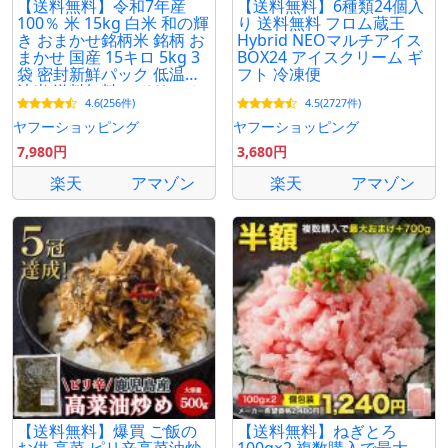
【送料無料】令和7年産
【送料無料】6種類24個入
100％ 米 15kg 白米 和の輝
り 送料無料 フロム蔵王
き おまかせ銘柄米 銘柄 お
Hybrid NEOマルチアイス
まかせ 国産 15キロ 5kg 3
BOX24 アイスクリーム ギ
袋 密封新鮮パック 低温製
フト 冷凍便
法米 送料無料 アイリスオ
4.6(256件)
4.5(2727件)
ーヤマ *
ヤフーショッピング
ヤフーショッピング
7,980円
3,680円
楽天
アマゾン
楽天
アマゾン
【送料無料】爆買 ご飯の
【送料無料】ねぎとろ