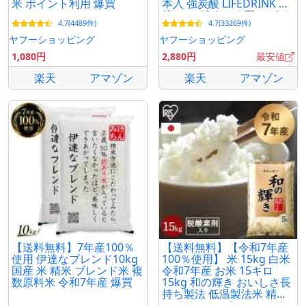
米 ポイント利用 爆買
本入 強炭酸 LIFEDRINK 無
糖 ソーダ まとめ買い ポイ
4.7(4489件)
4.7(33269件)
ント消化 ラベルレス 爆買
ヤフーショッピング
ヤフーショッピング
1,080円
2,880円
最安値
楽天
アマゾン
楽天
アマゾン
【送料無料】7年産100％
【送料無料】【令和7年産
使用 伊達なブレンド10kg
100％使用】 米 15kg 白米
国産 米 精米 ブレンド米 複
令和7年産 お米 15キロ
数原料米 令和7年産 爆買
15kg 和の輝き おいしさ長
持ち製法 低温製法米 精米
アイリスオーヤマ アイリ