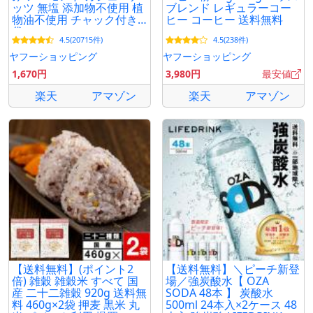
ッツ 無塩 添加物不使用 植
ブレンド レギュラーコー
物油不使用 チャック付き
ヒー コーヒー 送料無料
袋
4.5(20715件)
4.5(238件)
ヤフーショッピング
ヤフーショッピング
1,670円
3,980円
最安値
楽天
アマゾン
楽天
アマゾン
【送料無料】(ポイント2
【送料無料】＼ピーチ新登
倍) 雑穀 雑穀米 すべて 国
場／強炭酸水【 OZA
産 二十二雑穀 920g 送料無
SODA 48本 】 炭酸水
料 460g×2袋 押麦 黒米 丸
500ml 24本入×2ケース 48