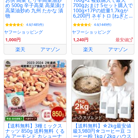
お供 高菜 ピリ辛高菜油炒
100g×2 複数購入で最大
め 500g 辛子高菜 高菜漬け
700gおまけ 5セット購入で
高菜油炒め 九州 たかな 漬
100g×17Pの総量1.7kgが
物
6,200円 ネギトロ [ねぎと
ろ 200g 100g×2パック] ふ
4.6(1485件)
4.6(1449件)
るさと納税でも人気 小分
け
ヤフーショッピング
ヤフーショッピング
1,000円
1,240円
最安値
楽天
アマゾン
楽天
アマゾン
【送料無料】3種ミックス
【送料無料】☆2kg最安値
ナッツ 850g 送料無料 くる
級3,980円☆コーヒー豆 コ
み アーモンド カシューナ
ーヒー粉 1kg / 2kg ハウス