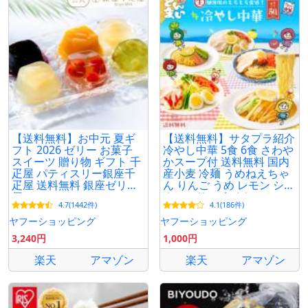
【送料無料】お中元 夏ギ
【送料無料】サタプラ紹介
フト 2026 ゼリー お菓子
冷やし中華 5食 6食 さわや
スイーツ 贈り物 ギフト 千
かスープ付 送料無料 国内
疋屋 パティスリー銀座千
産小麦 冷麺 うめねえちゃ
疋屋 送料無料 銀座ゼリー9
ん りんご うめ レモン シー
個
クワーサー うめねぇちゃ
4.7(1442件)
4.1(186件)
ん さぬき麺心
ヤフーショッピング
ヤフーショッピング
3,240円
1,000円
楽天
アマゾン
楽天
アマゾン