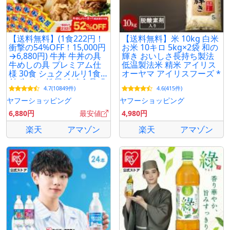
【送料無料】(1食222円！
【送料無料】米 10kg 白米
衝撃の54%OFF！15,000円
お米 10キロ 5kg×2袋 和の
→6,880円) 牛丼 牛丼の具
輝き おいしさ長持ち製法
牛めしの具 プレミアム仕
低温製法米 精米 アイリス
様 30食 シュクメルリ1食
オーヤマ アイリスフーズ *
付 牛めし 松屋 冷凍食品 非
4.7(10849件)
4.6(415件)
常食
ヤフーショッピング
ヤフーショッピング
6,880円
最安値
4,980円
楽天
アマゾン
楽天
アマゾン