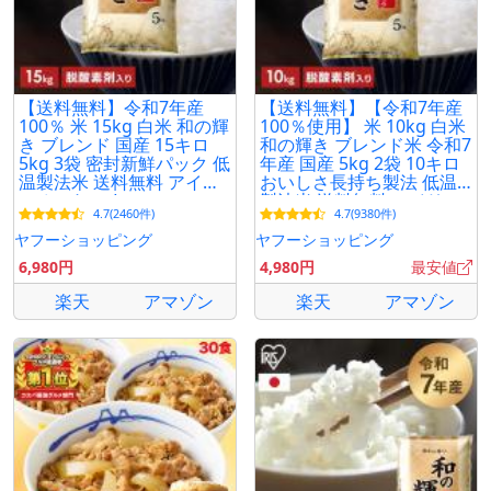
【送料無料】令和7年産
【送料無料】【令和7年産
100％ 米 15kg 白米 和の輝
100％使用】 米 10kg 白米
き ブレンド 国産 15キロ
和の輝き ブレンド米 令和7
5kg 3袋 密封新鮮パック 低
年産 国産 5kg 2袋 10キロ
温製法米 送料無料 アイリ
おいしさ長持ち製法 低温
スオーヤマ *
製法米 送料無料 アイリス
4.7(2460件)
4.7(9380件)
オーヤマ
ヤフーショッピング
ヤフーショッピング
6,980円
4,980円
最安値
楽天
アマゾン
楽天
アマゾン