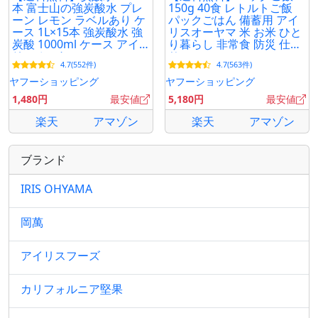
本 富士山の強炭酸水 プレ
150g 40食 レトルトご飯
ーン レモン ラベルあり ケ
パックごはん 備蓄用 アイ
ース 1L×15本 強炭酸水 強
リスオーヤマ 米 お米 ひと
炭酸 1000ml ケース アイ
り暮らし 非常食 防災 仕送
リスオーヤマ
り
4.7(552件)
4.7(563件)
ヤフーショッピング
ヤフーショッピング
1,480円
最安値
5,180円
最安値
楽天
アマゾン
楽天
アマゾン
ブランド
IRIS OHYAMA
岡萬
アイリスフーズ
カリフォルニア堅果