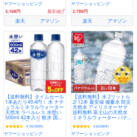
ヤフーショッピング
ヤフーショッピング
3,168円
最安値
2,780円
楽天
アマゾン
楽天
アマゾン
【送料無料】タイムセール
【送料無料】水 2リットル
1本あたり49.4円！ 水 ナチ
2l 12本 最安値 備蓄水 防災
ュラルミネラルウォーター
天然水 アイリスオーヤマ
天然水 ラベルレス 水想い
送料無料 富士山の天然水
500ml 42本入り 軟水 国産
ミネラルウォーター バナ
water 備蓄水 保存水
ジウム入り ラベルレス
4.7(6189件)
4.6(338件)
ヤフーショッピング
ヤフーショッピング