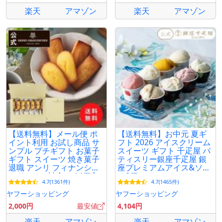
楽天
アマゾン
楽天
アマゾン
【送料無料】メール便 ポ
【送料無料】お中元 夏ギ
イント利用 お試し商品 サ
フト 2026 アイスクリーム
ンプル プチギフト お菓子
スイーツ ギフト 千疋屋 パ
ギフト スイーツ 焼き菓子
ティスリー銀座千疋屋 銀
退職 アンリ フィナンシェ
座プレミアムアイス&ソル
マドレーヌ詰合せ 14個入
ベ8個
4.7(1361件)
4.7(1465件)
ポストイン
ヤフーショッピング
ヤフーショッピング
2,000円
最安値
4,104円
楽天
アマゾン
楽天
アマゾン