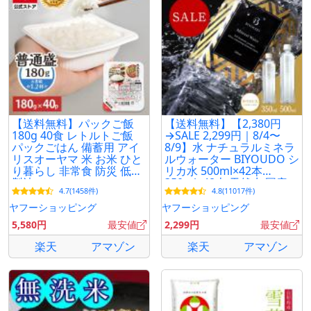
【送料無料】パックご飯
【送料無料】【2,380円
180g 40食 レトルトご飯
→SALE 2,299円｜8/4〜
パックごはん 備蓄用 アイ
8/9】水 ナチュラルミネラ
リスオーヤマ 米 お米 ひと
ルウォーター BIYOUDO シ
り暮らし 非常食 防災 低温
リカ水 500ml×42本
製法
350ml×48本 天然水 国産
4.7(1458件)
4.8(11017件)
軟水 美陽堂 silica water
ヤフーショッピング
ヤフーショッピング
5,580円
最安値
2,299円
最安値
楽天
アマゾン
楽天
アマゾン