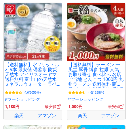
【送料無料】水 2リットル
【送料無料】ラーメン 一
2l 9本 最安値 備蓄水 防災
風堂 豚骨 博多 拉麺 人気
天然水 アイリスオーヤマ
お取り寄せ 食べ比べ 名店
送料無料 富士山の天然水
ご当地 とんこつ 1000円 九
ミネラルウォーター ラベ
州ラーメン 送料無料 商品
ルレス
券 ポイント利用 消化 [M便
4.6(3055件)
4.6(1538件)
1/2]爆買
ヤフーショッピング
ヤフーショッピング
1,180円
最安値
1,000円
最安値
楽天
アマゾン
楽天
アマゾン