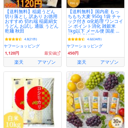
【送料無料】稲庭うどん
【送料無料】国内産 もっ
切り落とし 訳あり お徳用
ちもち大麦 950g 1袋 チャ
おすすめ 切れ端 稲庭絹女
ック付き α化処理 ワンコイ
うどん お試し 通販 うどん
ン ポイント消化 雑穀米
乾麺 秋田
1kg以下 メール便 国産 送
料無料 500円ぽっきり
4.8(21件)
4.6(634件)
ヤフーショッピング
ヤフーショッピング
1,120円
最安値
450円
楽天
アマゾン
楽天
アマゾン