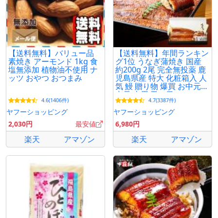
【送料無料】バリュー品
【送料無料】年間ランキン
素焼き アーモンド 1kg 食
グ1位 うなぎ蒲焼き 国産
塩無添加 植物油不使用 ナ
約200g 2尾 完全無投薬 鹿
ッツ おやつ おつまみ
児島県産 特大 化粧箱入 人
気 鰻 贈り物 爆買 お中元
中元 土用 丑の日
4.6(1406件)
4.7(3387件)
ヤフーショッピング
ヤフーショッピング
2,030円
最安値
6,980円
楽天
アマゾン
楽天
アマゾン