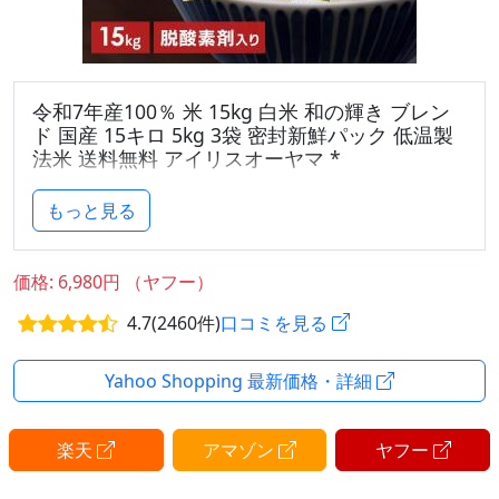
令和7年産100％ 米 15kg 白米 和の輝き ブレン
ド 国産 15キロ 5kg 3袋 密封新鮮パック 低温製
法米 送料無料 アイリスオーヤマ *
（検索用：米・お米・コメ・ライス・ごはん・ご飯・
もっと見る
白飯・白米・ブランド米・ブレンド米・15kg・低温製
法・コールド・アイリスオーヤマ・低温製法米・〜
15kg・4562403574800・アイリスオーヤマ）
価格: 6,980円 （ヤフー）
4.7(2460件)
口コミを見る
[翌日優良配送対象商品に関しまして]
下記の場合は対象外となります。
・13時以降(休業日は12時以降)のご注文の場合
Yahoo Shopping 最新価格・詳細
・お届け先が対象地域外の場合(離島含む)
・決済完了確認にお時間を頂戴する場合
楽天
アマゾン
ヤフー
・銀行振込をご選択の場合
・ご注文時備考欄(ストアへのご要望)にご記入がある