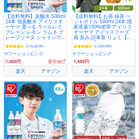
【送料無料】炭酸水 500ml
【送料無料】お茶 緑茶 ペ
24本 強炭酸水 アイリスオ
ットボトル 500ml 24本 国
ーヤマ 選べる ラベルレス
産茶葉100%使用 アイリス
プレーン レモン ラムネ グ
オーヤマ アイリスフーズ
レープソーダ シャインマ
箱 旨み 日本茶 りょく【ラ
スカット フレーバー クリ
ベルレス】
4.7(2387件)
4.7(4579件)
スタルスパーク *
ヤフーショッピング
ヤフーショッピング
1,480円
最安値
1,480円
楽天
アマゾン
楽天
アマゾン