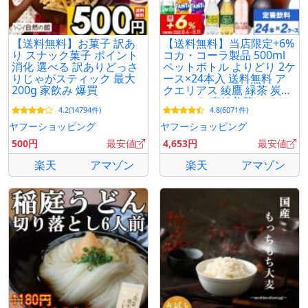
【送料無料】お菓子 訳あ
【送料無料】当店限定+6%
り スナック菓子 ポイント
コカ・コーラ製品 500ml
消化 選べる 訳ありどっさ
ペットボトル よりどり 2ケ
りじゃがスティック 最大
ース×24本入 送料無料 ア
200g 家飲み 爆買
クエリアス 綾鷹 緑茶 炭酸
ファンタ 爽健美茶 いろは
4.2(14794件)
4.8(6071件)
す やかんの麦茶
ヤフーショッピング
ヤフーショッピング
500円
最安値
4,653円
最安値
楽天
アマゾン
楽天
アマゾン