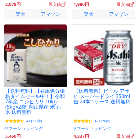
2,078円
最安値
1,980円
最安値
楽天
アマゾン
楽天
アマゾン
【送料無料】【在庫処分価
【送料無料】ビール アサ
格タイムセール中！】令和
ヒ スーパードライ 350ml
7年産 コシヒカリ 10kg
缶 24本 1ケース 送料無料
(5kg×2袋) 岡山県産 米 お
米 送料無料
4.6(730件)
4.8(176件)
ヤフーショッピング
ヤフーショッピング
5,460円
4,837円
最安値