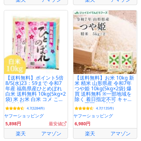
【送料無料】ポイント5倍
【送料無料】お米 10kg 新
8/5(水)23：59まで 令和7
米 精米 山形県産 令和7年
年産 福島県産ひとめぼれ
つや姫 10kg(5kg×2袋) 爆
白米 送料無料 10kg(5kg×2
買 送料無料 ※一部地域を
袋) 米 お米 白米 コメ こめ
除く 着日指定不可 キャン
白米 10kg
セル不可 rts1007
4.7(3284件)
4.7(1135件)
ヤフーショッピング
ヤフーショッピング
5,898円
最安値
6,980円
楽天
アマゾン
楽天
アマゾン