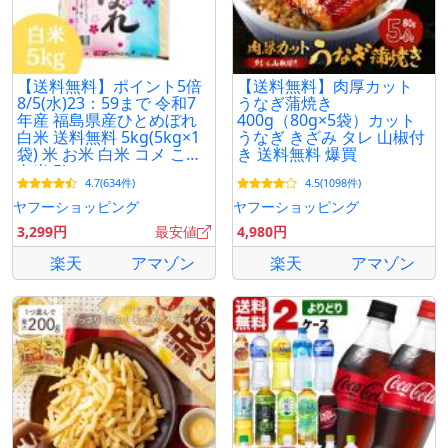
【送料無料】ポイント5倍
【送料無料】肉厚カット
8/5(水)23：59まで 令和7
うなぎ蒲焼き
年産 福島県産ひとめぼれ
400g（80g×5袋）カット
白米 送料無料 5kg(5kg×1
うなぎ きざみ タレ 山椒付
袋) 米 お米 白米 コメ こめ
き 送料無料 爆買
白米 5kg
4.7(634件)
4.5(1098件)
ヤフーショッピング
ヤフーショッピング
3,299円
最安値
4,980円
楽天
アマゾン
楽天
アマゾン