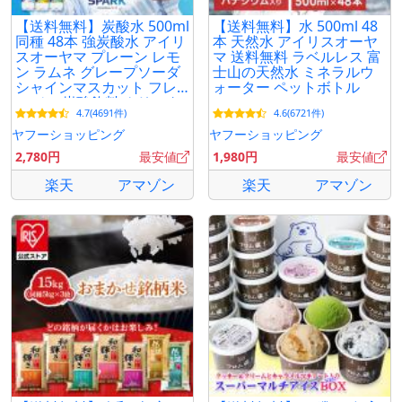
【送料無料】炭酸水 500ml
【送料無料】水 500ml 48
同種 48本 強炭酸水 アイリ
本 天然水 アイリスオーヤ
スオーヤマ プレーン レモ
マ 送料無料 ラベルレス 富
ン ラムネ グレープソーダ
士山の天然水 ミネラルウ
シャインマスカット フレ
ォーター ペットボトル
ーバー 炭酸飲料 クリスタ
4.7(4691件)
4.6(6721件)
ルスパーク *
ヤフーショッピング
ヤフーショッピング
2,780円
最安値
1,980円
最安値
楽天
アマゾン
楽天
アマゾン