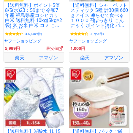
【送料無料】ポイント5倍
【送料無料】シャーベット
8/5(水)23：59まで 令和7
スティック 5種 計30個 660
年産 福島県産コシヒカリ
ｇアイス 凍らせて食べる
白米 送料無料 10kg(5kg×2
１０００円ぽっきり こん
袋) 米 お米 白米 コメ こめ
にゃく ポイント消化 パイ
白米 10kg
ン マンゴー ぶどう レモン
4.6(4409件)
4.7(54件)
マスカット
ヤフーショッピング
ヤフーショッピング
5,999円
最安値
1,000円
楽天
アマゾン
楽天
アマゾン
【送料無料】炭酸水 1L 15
【送料無料】パックご飯