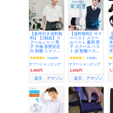
【条件付き送料無
【送料無料】サマ
料】【2枚組】ス
ーベスト スクー
用
クールシャツ 男
ルベスト 夏用 男
本
子 半袖 形態安定
子 スクール ベス
可
白 制服 シャツ カ
ト 紺 制服ベスト
学
ッターシャツ ワ
無地 綿 コットン
制
4.6(28件)
4.4(9件)
イシャツ レギュ
CONOMi 高校 学
ト
ラー 高校生 中学
生 中学 通学 ネイ
ヤフーショッピング
ヤフーショッピング
ヤ
生 学生 通学 送料
ビー グレー ホワ
3,490円
3,850円
1
無料 カンコー
イト 白 学生服
KHS309M
楽天
アマゾン
楽天
アマゾン