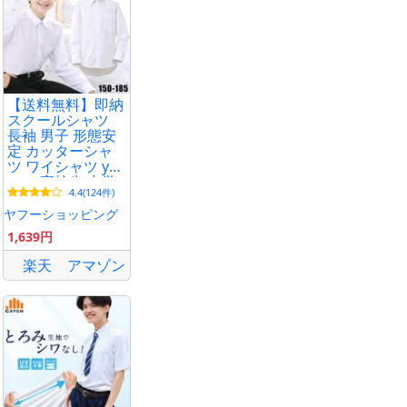
【送料無料】即納
スクールシャツ
長袖 男子 形態安
定 カッターシャ
ツ ワイシャツ yシ
ャツ 高校生 中学
4.4(124件)
生 送料無料 土日
祝出荷
ヤフーショッピング
1,639円
楽天
アマゾン