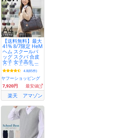
【送料無料】最大
41% 8/7限定 HeM
ヘム スクールバ
ッグ スクバ 合皮
女子 女子高生 高
校生 中学生 通学
4.8(85件)
黒 茶色 ブラック
ブラウン バッグ
ヤフーショッピング
カバン かわいい
7,920円
最安値
A4 39-7200
楽天
アマゾン