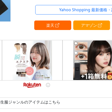
用ズボンが外せません。
Yahoo Shopping 最新価格
全国標準型の詰襟学生服で丸洗いOKな
れできます。深い黒色で撥水撥油・抗菌
ており、
楽天
アマゾン
暑い夏でも暑さとニオイも気にせず快適
中学生から高校生まで幅広くお使いいた
NIPPI1番の売れ筋商品で自信を持って
品です。
ノータック、ワンタックからお選びいた
・送料無料
・家庭用洗濯機での丸洗い可能
・洗い替え用にも
・丁寧な縫製だから丈夫で長持ち！夏の
ポート
・裾直し対応
男子学生服ジャンルのアイテムはこちら