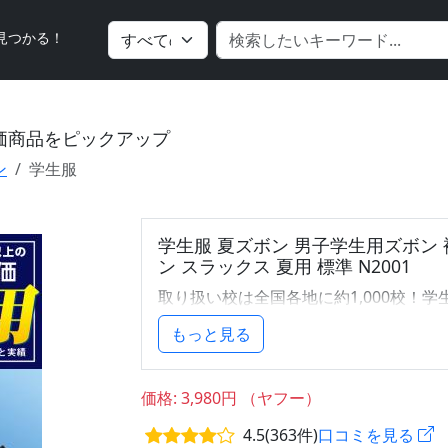
見つかる！
価商品をピックアップ
ン
学生服
学生服 夏ズボン 男子学生用ズボン 
ン スラックス 夏用 標準 N2001
取り扱い校は全国各地に約1,000校！学
の倉敷市児島”の学生服老舗メーカーNIPP
もっと見る
はの「着る生徒のことを考えた」高品質
求めやすい価格で！
価格: 3,980円 （ヤフー）
全国標準型学生服認証マーク付き 男子学
4.5(363件)
口コミを見る
夏の学校生活に必要なアイテムといえば