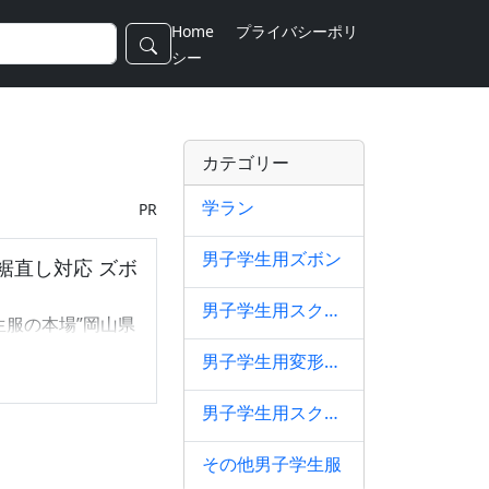
Home
プライバシーポリ
シー
カテゴリー
学ラン
PR
男子学生用ズボン
裾直し対応 ズボ
男子学生用スクールシャツ
生服の本場”岡山県
I ニッピ ならで
男子学生用変形学生服
な学生服をお買い
男子学生用スクールバッグ、学生鞄
生服 夏ズボン！
その他男子学生服
、涼しさ抜群の夏