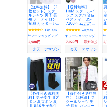
【送料無料】【2
【送料無料】
男
枚セット】スクー
HeM スクールバ
ャ
ルシャツ 男子 長
ッグ スクバ 合皮
定
袖 ノーアイロン
ベスティー 39-
シ
制服 カッターシ
7200 ヘム ボスト
止
ャツ 速乾 シャツ
ンバッグ 通学鞄
ー
4.4(111件)
4.8(21件)
メンズ ワイシャ
おしゃれ 通学 カ
男
ツ ブラウス 小学
ラフル_29
制
ヤフーショッピング
ヤフーショッピング
ヤ
生 高校生 中学生
ャツ 
2,980円
7,920円
最安値
2
子供 男の子 制服
K
楽天
アマゾン
楽天
アマゾン
【条件付き送料無
【条件付き送料無
料】男子学生用ズ
料】【2枚組】ス
ボン 夏ズボン 夏
クールシャツ 男
シ
用 裏綿 男子学生
子 長袖 カンコー
白