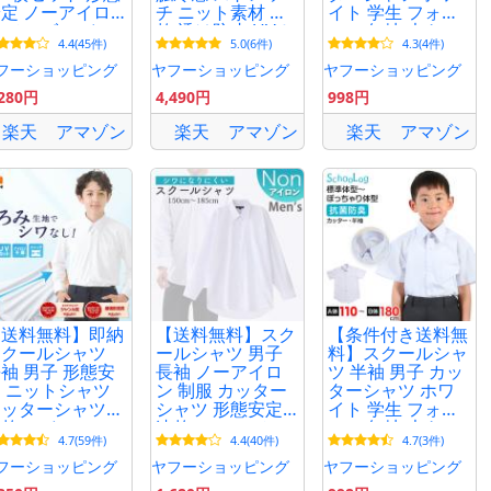
定 ノーアイロ
チ ニット素材 速
イト 学生 フォー
 メンズ ワイシ
乾 透け防止 UVカ
マル 無地 大きい
4.4(45件)
5.0(6件)
4.3(4件)
ツ ホワイト 蛍
ット 富士ヨット
サイズ 110cmA〜
白 学生服 カッ
スクールシャツ
180cmB B体 学生
フーショッピング
ヤフーショッピング
ヤフーショッピング
ーシャツ 学生
ワイシャツ メン
服 ワイシャツ 高
,280円
4,490円
998円
ャツ 送料無料
ズ TSCOOL01
校
楽天
アマゾン
楽天
アマゾン
楽天
アマゾン
【送料無料】即納
【送料無料】スク
【条件付き送料無
スクールシャツ
ールシャツ 男子
料】スクールシャ
袖 男子 形態安
長袖 ノーアイロ
ツ 半袖 男子 カッ
 ニットシャツ
ン 制服 カッター
ターシャツ ホワ
カッターシャツ
シャツ 形態安定
イト 学生 フォー
乾 ワイシャツ
速乾 シャツ メン
マル 無地 大きい
4.7(59件)
4.4(40件)
4.7(3件)
学 高校 制服 送
ズ ワイシャツ ブ
サイズ 110cmA〜
無料 土日祝出
ラウス 小学生 高
180cmB B体 学生
フーショッピング
ヤフーショッピング
ヤフーショッピング
荷
校生 中学生 子供
服 ワイシャツ 高