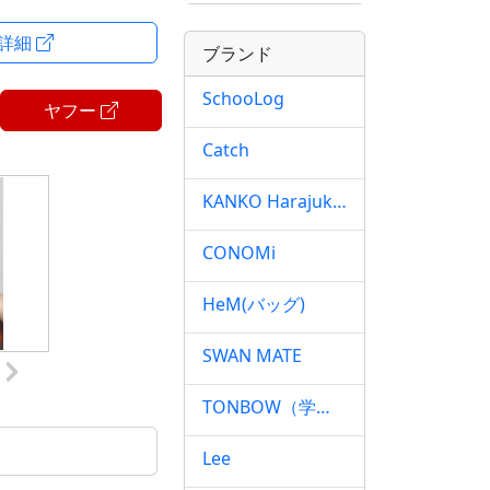
・詳細
ので手軽にお手入
ブランド
消臭加工が施され
SchooLog
ヤフー
に過ごせます。
だけます。
Catch
おススメできる商
KANKO Harajuku Select
だけます。
CONOMi
HeM(バッグ)
SWAN MATE
学生生活を安心サ
TONBOW（学生服）
Lee