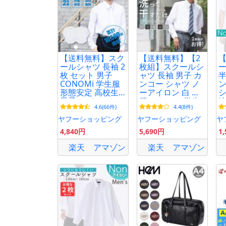
【送料無料】スク
【送料無料】【2
ールシャツ 長袖 2
枚組】スクールシ
ー
枚 セット 男子
ャツ 長袖 男子 カ
半
CONOMi 学生服
ンコー シャツ ノ
ン
形態安定 高校生
ーアイロン 白 制
シ
男子 ワイシャツ
服 スクール 学生
速
4.6(66件)
4.4(8件)
カッターシャツ
服 カッター ワイ
ズ
高校生 大きめ メ
シャツ 形態安定
ラ
ヤフーショッピング
ヤフーショッピング
ヤ
ンズ ホワイト 白
KHS302M
校
4,840円
5,690円
1
中学 学生服 ビジ
男
ネス
楽天
アマゾン
楽天
アマゾン