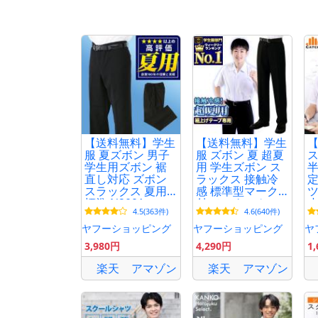
【送料無料】学生
【送料無料】学生
服 夏ズボン 男子
服 ズボン 夏 超夏
学生用ズボン 裾
用 学生ズボン ス
半
直し対応 ズボン
ラックス 接触冷
定
スラックス 夏用
感 標準型マーク
ツ
標準 N2001
付 ノータック ス
小
4.5(363件)
4.6(640件)
リム ワンタック
学
の3タイプ併売 お
シ
ヤフーショッピング
ヤフーショッピング
ヤ
家で洗える 裾上
無
3,980円
4,290円
1
テープ付き 送料
無料
楽天
アマゾン
楽天
アマゾン