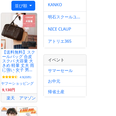
KANKO
並び順
具合が異なる場合
明石スクールユニフォームカンパニー
NICE CLAUP
アトリエ365
【送料無料】スク
ールバッグ 合皮
イベント
スクバ 大容量 大
きめ 軽量 丈夫 雨
に強い 女子 男子
サマーセール
人気 全2色
4.9(20件)
CONOMi 革 高校
お中元
生 学生 学校 ブラ
ヤフーショッピング
ック 黒 ブラウン
9,130円
茶色
帰省土産
楽天
アマゾン