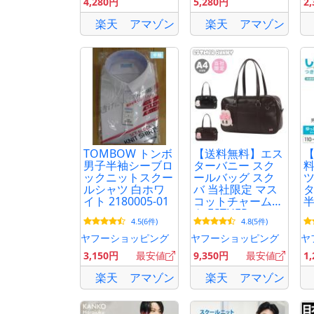
4,280円
5,280円
2
楽天
アマゾン
楽天
アマゾン
TOMBOW トンボ
【送料無料】エス
男子半袖シーブロ
ターバニー スク
ックニットスクー
ールバッグ スク
ツ
ルシャツ 白ホワ
バ 当社限定 マス
タ
イト 2180005-01
コットチャーム付
半
き ESTHER
ー
4.5(6件)
4.8(5件)
BUNNY 韓国キャ
イ
ラクター A4 通学
1
ヤフーショッピング
ヤフーショッピング
ヤ
入学 高校生 通学
ワ
3,150円
最安値
9,350円
最安値
1
バッグ_29
中
楽天
アマゾン
楽天
アマゾン