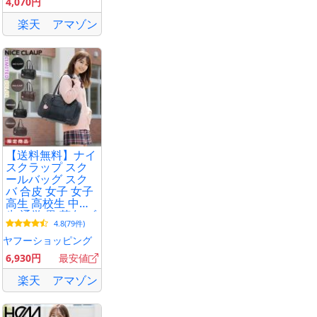
4,070円
140 150)
楽天
アマゾン
【送料無料】ナイ
スクラップ スク
ールバッグ スク
バ 合皮 女子 女子
高生 高校生 中学
生 通学 黒 茶色 ブ
4.8(79件)
ラック ブラウン
かわいい NICE
ヤフーショッピング
CLAUP NC378
6,930円
最安値
楽天
アマゾン