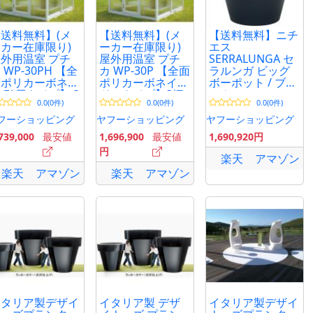
送料無料】(メ
【送料無料】(メ
【送料無料】ニチ
カー在庫限り)
ーカー在庫限り)
エス
外用温室 プチ
屋外用温室 プチ
SERRALUNGA セ
 WP-30PH 【全
カ WP-30P 【全面
ラルンガ ビッグ
面ポリカーボネイ
ポリカーボネイト
ボーポット / ブラ
 引戸タイプ】 3
ドアタイプ】3坪
ック
0.0(0件)
0.0(0件)
0.0(0件)
 組立式 ピカ コ
組立式 (北海道、
ーポレイション
沖縄 離島 送料見
フーショッピング
ヤフーショッピング
ヤフーショッピング
積) ピカ コーポレ
739,000
最安値
1,696,900
最安値
1,690,920円
イション
円
楽天
アマゾン
楽天
アマゾン
楽天
アマゾン
イタリア製デザイ
イタリア製 デザ
イタリア製デザイ