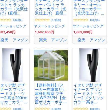
ナーズプランター
イナーズ プラン
ナーズプランター
ストゥ ラッカ
ター バストゥ ラ
ホリー・オール
ーカラー（光沢仕
ッカーカラー（光
ラッカーカラー
げ）(直径
沢仕上げ） 直径
（光沢仕上げ）
60cm） セラル
160cm 高さ
(高さ200cm) セラ
0.0(0件)
0.0(0件)
0.0(0件)
ガ SD-900-160
150cm セラルン
ルンガ SD-960
erralunga
ガ 高級 大型 SD-
Serralunga Holly
フーショッピング
ヤフーショッピング
ヤフーショッピング
esigners Vas
900-160 植木鉢
All オブジェ チェ
,682,450円
1,682,450円
1,669,800円
wo ITALY
Vas Two 鉢カバー
ア
楽天
アマゾン
楽天
アマゾン
楽天
アマゾン
タリア製 デザ
【送料無料】(メ
イタリア製 デザ
ナーズ プラン
ーカー在庫限り)
イナーズ プラン
ー ミスト・ツ
屋外用温室 プチ
ター ミスト・ツ
ー2 高さ200cm
カ WP-25PH 【全
リー2 メタリック
ラッカーカラー
面ポリカーボネイ
カラー 高さ
（光沢仕上げ）
ト 引戸タイプ】
200cm セラルン
0.0(0件)
0.0(0件)
0.0(0件)