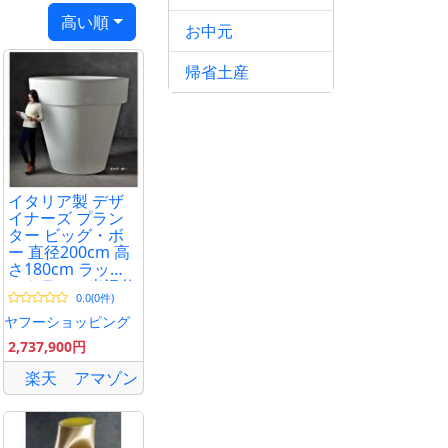
高い順
お中元
帰省土産
イタリア製 デザ
イナーズ プラン
ター ビッグ・ボ
ー 直径200cm 高
さ180cm ラッカ
ーカラー（光沢仕
0.0(0件)
上げ）大型 植木
鉢 セラルンガ SD-
ヤフーショッピング
900-200 MADE IN
2,737,900円
ITALY
楽天
アマゾン