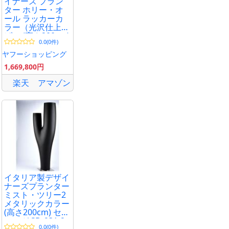
イナーズ プラン
ター ホリー・オ
ール ラッカーカ
ラー（光沢仕上
げ） (高さ200cm)
0.0(0件)
セラルンガ SD-
960 Serralunga
ヤフーショッピング
Holly All オブジェ
1,669,800円
チェア
楽天
アマゾン
イタリア製デザイ
ナーズプランター
ミスト・ツリー2
メタリックカラー
(高さ200cm) セラ
ルンガ SD-931-2
0.0(0件)