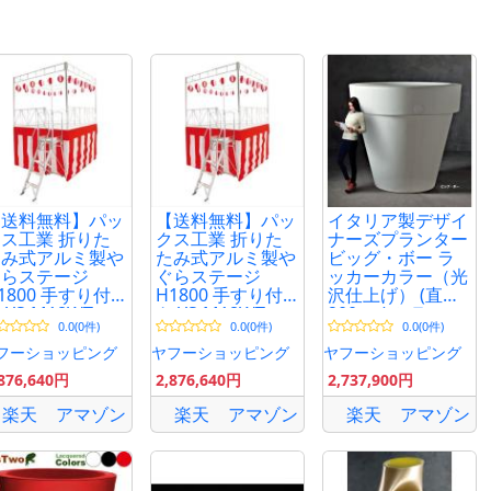
【送料無料】パッ
【送料無料】パッ
イタリア製デザイ
ス工業 折りた
クス工業 折りた
ナーズプランター
たみ式アルミ製や
たみ式アルミ製や
ビッグ・ボー ラ
ぐらステージ
ぐらステージ
ッカーカラー（光
1800 手すり付
H1800 手すり付
沢仕上げ） (直径
 YS-M18WT
き YS-M18WT
200cm) セラルン
0.0(0件)
0.0(0件)
0.0(0件)
ガ SD-900-200
Serralunga
フーショッピング
ヤフーショッピング
ヤフーショッピング
Designers Big-Bo
,876,640円
2,876,640円
2,737,900円
ITALY
楽天
アマゾン
楽天
アマゾン
楽天
アマゾン