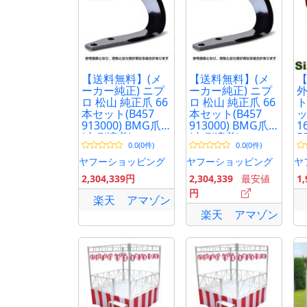
【送料無料】(メ
【送料無料】(メ
ーカー純正) ニプ
ーカー純正) ニプ
外
ロ 松山 純正爪 66
ロ 松山 純正爪 66
ト
本セット(B457
本セット(B457
913000) BMG爪
913000) BMG爪
1
(内側溶着)
(内側溶着)
5
0.0(0件)
0.0(0件)
BM601G トラク
BM601G トラク
ガ
ター爪 耕うん爪
ター爪 耕うん爪
（
ヤフーショッピング
ヤフーショッピング
ヤ
耕運爪 耕耘爪 ロ
耕運爪 耕耘爪 ロ
2,304,339円
2,304,339
最安値
1
ータリー爪 替え
ータリー爪 替え
円
爪 替刃 交換
爪 替刃 交換
楽天
アマゾン
楽天
アマゾン