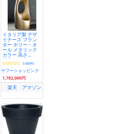
イタリア製 デザ
イナーズ プラン
ター ホリー・オ
ール メタリック
カラー 高さ
200cm セラルン
0.0(0件)
ガ オブジェ チェ
ア SD-960
ヤフーショッピング
Serralunga Holly
1,782,000円
All
楽天
アマゾン