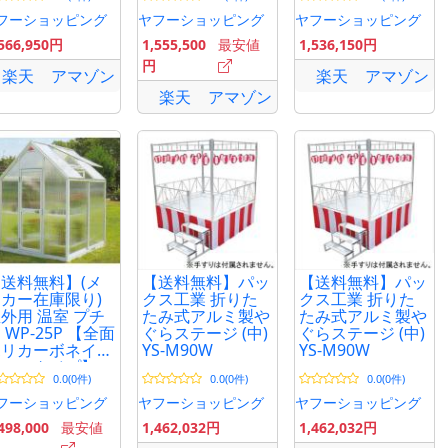
ラルンガ SD-
2.5坪 組立式 ピカ
ガ SD-931-2
31-2 Serralunga
コーポレイション
Missed Tree 2 高
フーショッピング
ヤフーショッピング
ヤフーショッピング
esigners
級 大型 フラワー
,566,950円
1,555,500
最安値
1,536,150円
issed Tree 2
ポット
円
楽天
アマゾン
楽天
アマゾン
楽天
アマゾン
送料無料】(メ
【送料無料】パッ
【送料無料】パッ
カー在庫限り)
クス工業 折りた
クス工業 折りた
外用 温室 プチ
たみ式アルミ製や
たみ式アルミ製や
 WP-25P 【全面
ぐらステージ (中)
ぐらステージ (中)
ポリカーボネイト
YS-M90W
YS-M90W
ドアータイプ】
0.0(0件)
0.0(0件)
0.0(0件)
.5坪 組立式 ピカ
ica
フーショッピング
ヤフーショッピング
ヤフーショッピング
498,000
最安値
1,462,032円
1,462,032円