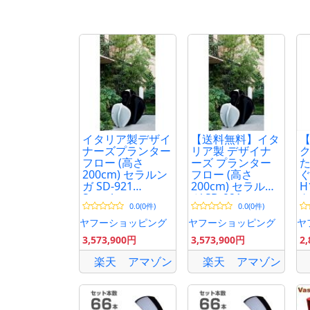
イタリア製デザイ
【送料無料】イタ
ナーズプランター
リア製 デザイナ
ク
フロー (高さ
ーズ プランター
200cm) セラルン
フロー (高さ
ガ SD-921
200cm) セラルン
H
Serralunga
ガ SD-921
き
0.0(0件)
0.0(0件)
Designers Flow
Serralunga
Designers Flow
ヤフーショッピング
ヤフーショッピング
ヤ
3,573,900円
3,573,900円
2
楽天
アマゾン
楽天
アマゾン