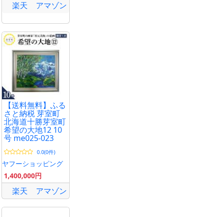
楽天
アマゾン
【送料無料】ふる
さと納税 芽室町
北海道十勝芽室町
希望の大地12 10
号 me025-023
0.0(0件)
ヤフーショッピング
1,400,000円
楽天
アマゾン