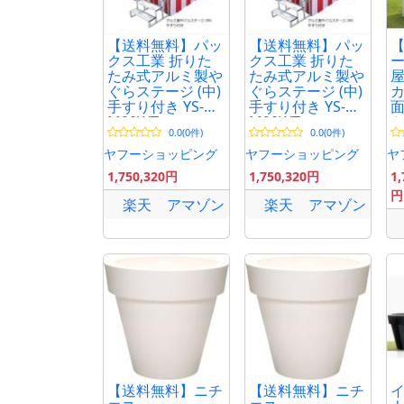
【送料無料】パッ
【送料無料】パッ
【
クス工業 折りた
クス工業 折りた
ー
たみ式アルミ製や
たみ式アルミ製や
屋
ぐらステージ (中)
ぐらステージ (中)
カ
手すり付き YS-
手すり付き YS-
M90WT
M90WT
ト
0.0(0件)
0.0(0件)
坪
ヤフーショッピング
ヤフーショッピング
ヤ
1,750,320円
1,750,320円
1,
円
楽天
アマゾン
楽天
アマゾン
【送料無料】ニチ
【送料無料】ニチ