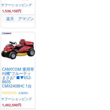
Serralunga
Designers
ヤフーショッピング
Missed Tree 2
1,536,150円
楽天
アマゾン
CANYCOM 乗用草
刈機“フルーティ
まさお” ■▼652-
8605
CMX2408HC 1台
0.0(0件)
ヤフーショッピング
1,402,500円