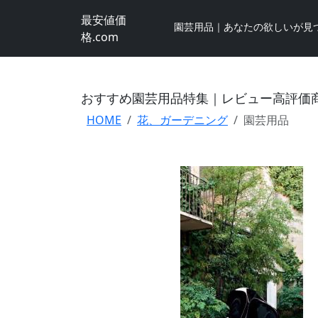
最安値価
園芸用品｜あなたの欲しいが見
格.com
おすすめ園芸用品特集｜レビュー高評価
HOME
花、ガーデニング
園芸用品