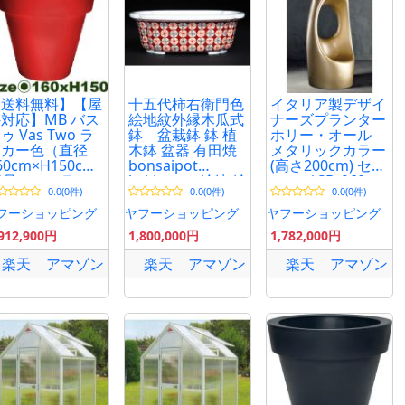
【送料無料】【屋
十五代柿右衛門色
イタリア製デザイ
対応】MB バス
絵地紋外縁木瓜式
ナーズプランター
ゥ Vas Two ラ
鉢 盆栽鉢 鉢 植
ホリー・オール
ッカー色（直径
木鉢 盆器 有田焼
メタリックカラー
60cm×H150cm/
bonsaipot
(高さ200cm) セラ
3号）（セラルン
kakiemon 絵鉢 絵
ルンガ SD-960
0.0(0件)
0.0(0件)
0.0(0件)
 Serralunga）
付 5号 16cm 小品
Serralunga Holly
PE樹脂）
盆栽 ミニ盆栽に
All オブジェ チェ
フーショッピング
ヤフーショッピング
ヤフーショッピング
最適！
ア
,912,900円
1,800,000円
1,782,000円
楽天
アマゾン
楽天
アマゾン
楽天
アマゾン