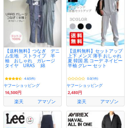
【送料無料】つなぎ デニ
【送料無料】セットアップ
ム生地 ストライプ 半
上下 メンズ 薄手 おしゃれ
袖 おしゃれ ガレージ
夏 韓国 黒 コーデ ネイビー
タイヤ URAS 綿
半袖 グレー セット
4.6(5件)
0.0(1件)
ヤフーショッピング
ヤフーショッピング
16,500円
2,480円
楽天
アマゾン
楽天
アマゾン