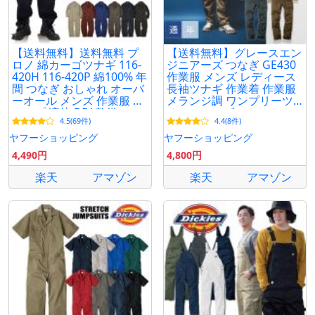
【送料無料】送料無料 プ
【送料無料】グレースエン
ロノ 綿カーゴツナギ 116-
ジニアーズ つなぎ GE430
420H 116-420P 綿100% 年
作業服 メンズ レディース
間 つなぎ おしゃれ オーバ
長袖ツナギ 作業着 作業服
ーオール メンズ 作業服 キ
メランジ調 ワンプリーツ
ャンプ 溶接 DIY 整備
オールシーズン
4.5(69件)
4.4(8件)
ヤフーショッピング
ヤフーショッピング
4,490円
4,800円
楽天
アマゾン
楽天
アマゾン