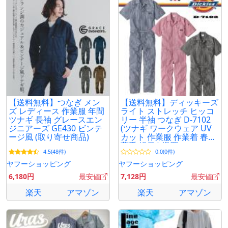
【送料無料】つなぎ メン
【送料無料】ディッキーズ
ズ レディース 作業服 年間
ライト ストレッチ ヒッコ
ツナギ 長袖 グレースエン
リー 半袖 つなぎ D-7102
ジニアーズ GE430 ビンテ
(ツナギ ワークウェア UV
ージ風 (取り寄せ商品)
カット 作業服 作業着 春夏
薄手 軽量 ) 爆買
4.5(48件)
0.0(0件)
ヤフーショッピング
ヤフーショッピング
6,180円
最安値
7,128円
最安値
楽天
アマゾン
楽天
アマゾン