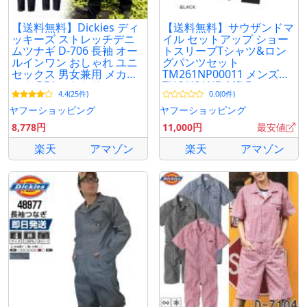
【送料無料】Dickies ディ
【送料無料】サウザンドマ
ッキーズ ストレッチデニ
イル セットアップ ショー
ムツナギ D-706 長袖 オー
トスリーブTシャツ&ロン
ルインワン おしゃれ ユニ
グパンツセット
セックス 男女兼用 メカニ
TM261NP00011 メンズ
ック DIY アウトドア
THOUSAND MILE
4.4(25件)
0.0(0件)
ヤフーショッピング
ヤフーショッピング
8,778円
11,000円
最安値
楽天
アマゾン
楽天
アマゾン