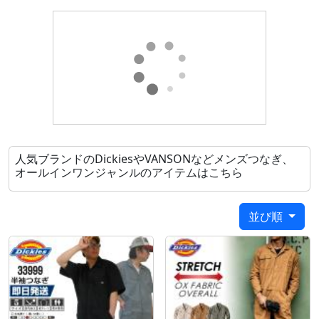
重65kg
※ご注文の前に『サイズ表』のご確認をお願い致しま
す！
本商品は『アメリカ規格』です。日本規格の衣類とサ
イズの規格が異なっておりますのでご注意下さい。
※お届け商品の衣類のサイズ表記に関して
本商品は仕様上、衣類のタグ末尾にRが追記されてお
りますが不具合ではございませんのでご安心くださ
人気ブランドのDickiesやVANSONなどメンズつなぎ、
い。
オールインワンジャンルのアイテムはこちら
タグ例：Mサイズ→MR/Lサイズ→LR/2XLサイズ
→2XLR
並び順
関連： Dickies ディッキーズ ツナギ ディキーズ デッ
キーズ 半袖ツナギ 続服 カバーオール オーバーオール
おしゃれ かっこいい バイク メンズ レディース 大きい
3着 送料無料