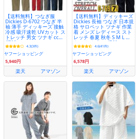
【送料無料】つなぎ服
【送料無料】ディッキーズ
Dickies D-6702 つなぎ 半
Dickies 長袖 つなぎ 日本規
袖 薄手 ディッキーズ 接触
格 サロペット ツナギ 作業
冷感 吸汗速乾 UVカット ス
着 メンズ レディース スト
トレッチ 男女 ツナギ ccd-
レッチ 春夏 秋冬 S M L 大
6702 コーコス
きいサイズ cc-d769
4.3(3件)
4.6(41件)
ヤフーショッピング
ヤフーショッピング
5,940円
6,578円
楽天
アマゾン
楽天
アマゾン