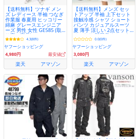
【送料無料】ツナギ メン
【送料無料】メンズ セッ
ズ レディース 半袖 つなぎ
トアップ 半袖 上下セット
作業服 春夏用 ヒッコリー
接触冷感 シャツ ショート
綿麻 グレースエンジニア
パンツ カジュアルスーツ
ーズ 男性 女性 GE585 (取
夏 薄手 涼しい 2点セット
り寄せ商品)
ゆったり 部屋着 おしゃれ
4.3(8件)
0.0(0件)
ヤフーショッピング
ヤフーショッピング
4,980円
最安値
3,080円
楽天
アマゾン
楽天
アマゾン