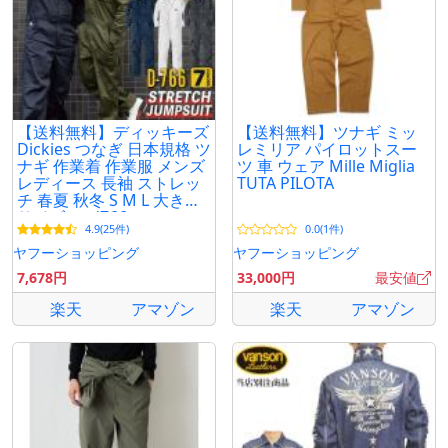
【送料無料】ディッキーズ
【送料無料】ツナギ ミッ
Dickies つなぎ 日本規格 ツ
レミリア パイロットスー
ナギ 作業着 作業服 メンズ
ツ 車 ウェア Mille Miglia
レディース 長袖 ストレッ
TUTA PILOTA
チ 春夏 秋冬 S M L 大きい
サイズ cc-d766
4.9(25件)
0.0(1件)
ヤフーショッピング
ヤフーショッピング
7,678円
33,000円
最安値
楽天
アマゾン
楽天
アマゾン