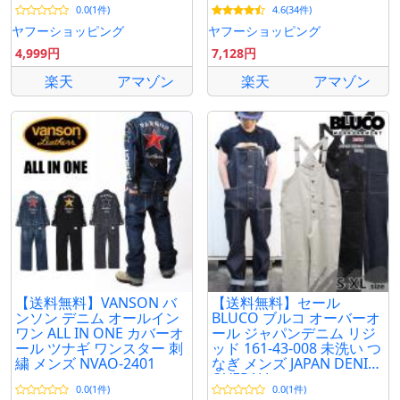
0.0(1件)
4.6(34件)
ヤフーショッピング
ヤフーショッピング
4,999円
7,128円
楽天
アマゾン
楽天
アマゾン
【送料無料】VANSON バ
【送料無料】セール
ンソン デニム オールイン
BLUCO ブルコ オーバーオ
ワン ALL IN ONE カバーオ
ール ジャパンデニム リジ
ール ツナギ ワンスター 刺
ッド 161-43-008 未洗い つ
繍 メンズ NVAO-2401
なぎ メンズ JAPAN DENIM
OVERALL
0.0(1件)
0.0(1件)