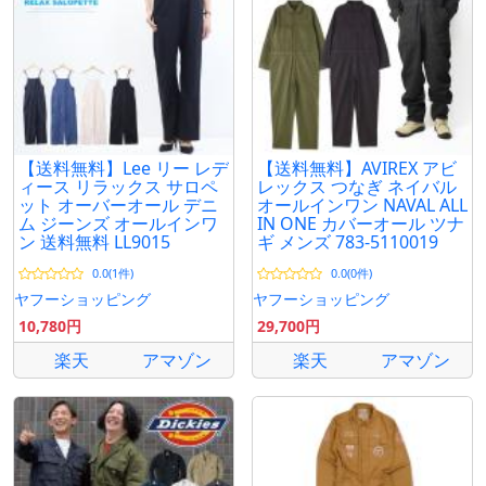
【送料無料】Lee リー レデ
【送料無料】AVIREX アビ
ィース リラックス サロペ
レックス つなぎ ネイバル
ット オーバーオール デニ
オールインワン NAVAL ALL
ム ジーンズ オールインワ
IN ONE カバーオール ツナ
ン 送料無料 LL9015
ギ メンズ 783-5110019
0.0(1件)
0.0(0件)
ヤフーショッピング
ヤフーショッピング
10,780円
29,700円
楽天
アマゾン
楽天
アマゾン