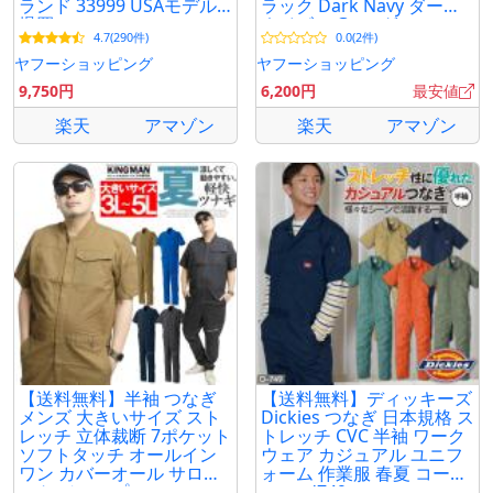
ランド 33999 USAモデル
ラック Dark Navy ダーク
爆買
ネイビー Gray グレー
4.7(290件)
0.0(2件)
Khaki カーキ 作業着 仕事
着
ヤフーショッピング
ヤフーショッピング
9,750円
6,200円
最安値
楽天
アマゾン
楽天
アマゾン
【送料無料】半袖 つなぎ
【送料無料】ディッキーズ
メンズ 大きいサイズ スト
Dickies つなぎ 日本規格 ス
レッチ 立体裁断 7ポケット
トレッチ CVC 半袖 ワーク
ソフトタッチ オールイン
ウェア カジュアル ユニフ
ワン カバーオール サロペ
ォーム 作業服 春夏 コーコ
ット ジャンプスーツ
ス cc-d749