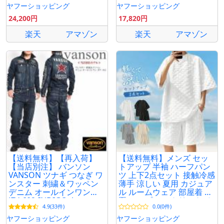
ヤフーショッピング
ヤフーショッピング
24,200円
17,820円
楽天
アマゾン
楽天
アマゾン
【送料無料】【再入荷】
【送料無料】メンズ セッ
【当店別注】 バンソン
トアップ 半袖 ハーフパン
VANSON ツナギ つなぎ ワ
ツ 上下2点セット 接触冷感
ンスター 刺繍＆ワッペン
薄手 涼しい 夏用 カジュア
デニム オールインワン
ル ルームウェア 部屋着 春
JFV-602-INDIGO-A
夏 シンプル ストリート ゆ
4.9(33件)
0.0(0件)
ったり 韓国風
ヤフーショッピング
ヤフーショッピング