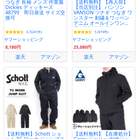
つなぎ 長袖 メンズ 作業服
【送料無料】【再入荷】
Dickies ディッキーズ
【当店別注】 バンソン
48799 即日発送 サイズ交
VANSON ツナギ つなぎ ワ
換可
ンスター 刺繍＆ワッペン
デニム オールインワン
JFV-602-WABASH
4.7(241件)
5.0(19件)
ヤフーショッピング
ヤフーショッピング
8,180円
25,080円
楽天
アマゾン
楽天
アマゾン
【送料無料】Schott ショ
【送料無料】【在庫処分】