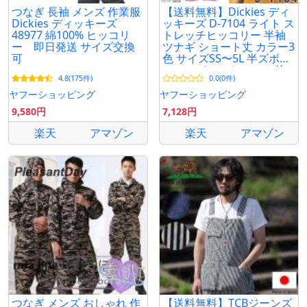
つなぎ 長袖 メンズ 作業服
【送料無料】Dickies ディ
Dickies ディッキーズ
ッキーズ D-7104 ライト ス
48977 綿100% ヒッコリ
トレッチヒッコリー 半袖
ー 即日発送 サイズ交換
ツナギ ショート丈 カラー3
可
色 サイズSS〜5L 半ズボン
ハーフパンツトレッチ 接
4.8(175件)
0.0(0件)
触冷感
ヤフーショッピング
ヤフーショッピング
9,580円
7,128円
楽天
アマゾン
楽天
アマゾン
つなぎ メンズ おしゃれ 作
【送料無料】TCBジーンズ