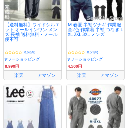
【送料無料】ワイドシルエ
M 春夏 半袖ツナギ 作業服
ット オールインワン メン
全2色 作業着 半袖 つなぎ L
ズ 長袖 送料無料・メール
XL 2XL 3XL メンズ
便不可
0.0(0件)
0.0(1件)
ヤフーショッピング
ヤフーショッピング
8,990円
4,500円
楽天
アマゾン
楽天
アマゾン