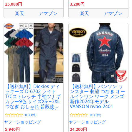
25,080円
3,280円
楽天
アマゾン
楽天
アマゾン
【送料無料】Dickies ディ
【送料無料】バンソン ワ
ッキーズ D-6702 ライト
ンスター 刺繍 つなぎ オー
T/Cストレッチ 半袖ツナギ
ルインワン ワーク メンズ
カラー9色 サイズXS〜3XL
新作2024年モデル
つなぎ おしゃれ 普段使い
VANSON nvao-2401
ストレッチ 吸汗速乾 接触
0.0(1件)
0.0(1件)
冷感
ヤフーショッピング
ヤフーショッピング
5,940円
24,200円