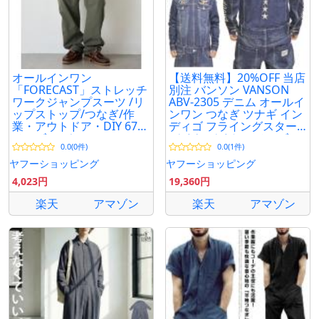
オールインワン
【送料無料】20%OFF 当店
「FORECAST」ストレッチ
別注 バンソン VANSON
ワークジャンプスーツ /リ
ABV-2305 デニム オールイ
ップストップ/つなぎ/作
ンワン つなぎ ツナギ イン
業・アウトドア・DIY 6786
ディゴ フライングスター
メンズ レディース
バイク バイカー メンズ
0.0(0件)
0.0(1件)
ヤフーショッピング
ヤフーショッピング
4,023円
19,360円
楽天
アマゾン
楽天
アマゾン