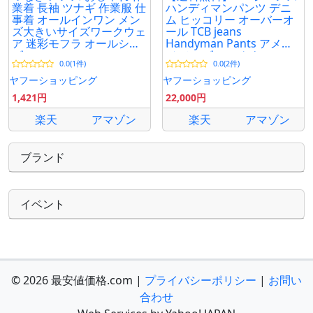
業着 長袖 ツナギ 作業服 仕
ハンディマンパンツ デニ
事着 オールインワン メン
ム ヒッコリー オーバーオ
ズ大きいサイズワークウェ
ール TCB jeans
ア 迷彩モフラ オールシー
Handyman Pants アメカ
ズン
ジ メンズ ワークウェア
0.0(1件)
0.0(2件)
ヤフーショッピング
ヤフーショッピング
1,421円
22,000円
楽天
アマゾン
楽天
アマゾン
ブランド
イベント
© 2026 最安値価格.com |
プライバシーポリシー
|
お問い
合わせ