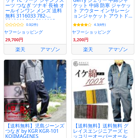
ット TC ワーク ジャンプス
Gerry ジェリー 中綿ジャ
ーツ つなぎ ツナギ 長袖 オ
ケット 中綿 防寒 ジャケッ
ールインワン メンズ 送料
ト アウター インサレーシ
無料 3116033 782-
ョンジャケット アウトド
3910008 782-5910005
ア メンズ インサレーショ
0.0(2件)
4.3(4件)
ン
ヤフーショッピング
ヤフーショッピング
29,700円
3,200円
楽天
アマゾン
楽天
アマゾン
【送料無料】児島ジーンズ
【送料無料】送料無料 グ
つなぎ by KGR KGR-101
レイスエンジニアーズ ヒ
KOJIMAGENES
ッコリーオーバーオール