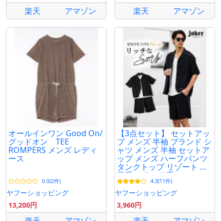
楽天
アマゾン
楽天
アマゾン
オールインワン Good On/
【3点セット】 セットアッ
グッドオン TEE
プ メンズ 半袖 ブランド シ
ROMPERS メンズ レディ
ャツ メンズ 半袖 セットア
ース
ップ メンズ ハーフパンツ
タンクトップ リゾート お
兄系 オラオラ系 ちょいワ
0.0(2件)
4.3(11件)
ル
ヤフーショッピング
ヤフーショッピング
13,200円
3,960円
楽天
アマゾン
楽天
アマゾン