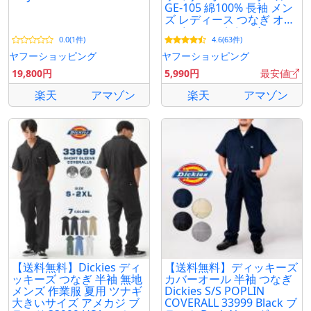
GE-105 綿100% 長袖 メン
ズ レディース つなぎ オー
ルインワン おしゃれ アメ
0.0(1件)
4.6(63件)
カジ バイク 車 DIY
ヤフーショッピング
ヤフーショッピング
19,800円
5,990円
最安値
楽天
アマゾン
楽天
アマゾン
【送料無料】Dickies ディ
【送料無料】ディッキーズ
ッキーズ つなぎ 半袖 無地
カバーオール 半袖 つなぎ
メンズ 作業服 夏用 ツナギ
Dickies S/S POPLIN
大きいサイズ アメカジ ブ
COVERALL 33999 Black ブ