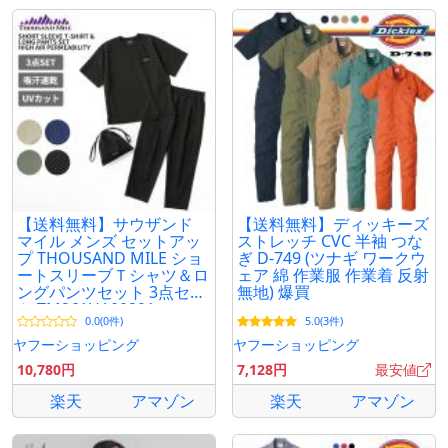
【送料無料】サウザンド
【送料無料】ディッキーズ
マイル メンズ セットアッ
ストレッチ CVC 半袖 つな
プ THOUSAND MILE ショ
ぎ D-749 (ツナギ ワークウ
ートスリーブＴシャツ＆ロ
ェア 綿 作業服 作業着 反射
ングパンツセット 3点セッ
無地) 爆買
ト TM261HA00291
0.0(0件)
5.0(3件)
ヤフーショッピング
ヤフーショッピング
10,780円
7,128円
最安値
楽天
アマゾン
楽天
アマゾン