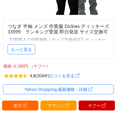
つなぎ 半袖 メンズ 作業服 Dickies ディッキーズ
33999 ランキング受賞 即日発送 サイズ交換可
【3着購入で送料無料＋サイズ交換保証】ディッキー
ズつなぎ・作業服の専門店
もっと見る
Dickiesの定番つなぎを専門店価格でご提供。現場用・
整備・DIYに強い高耐久モデルを豊富にラインナッ
プ。
価格: 6,180円 （ヤフー）
4.8(304件)
口コミを見る
■商品仕様■
素材：ポリエステル65% コットン35%
Yahoo Shopping 最新価格・詳細
カラー：ブラック/ネイビー/グレー/カーキ/レッド/ブ
ルー/モスグリーン/ホワイト
サイズ：S/M/L/XL/2XL
楽天
アマゾン
ヤフー
仕様：胸ポケット/お尻ポケット
着用モデル：モデルはＬサイズ着用 身長171cm/体