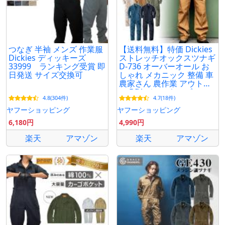
関連型番：874 33999 48799 48611 48300 48700
48977 8396 83294 83297 DB100
つなぎ 半袖 メンズ 作業服
【送料無料】特価 Dickies
Dickies ディッキーズ
ストレッチオックスツナギ
33999 ランキング受賞 即
D-736 オーバーオール お
日発送 サイズ交換可
しゃれ メカニック 整備 車
農家さん 農作業 アウトド
ア DIY ディッキーズ
4.8(304件)
4.7(18件)
ヤフーショッピング
ヤフーショッピング
6,180円
4,990円
楽天
アマゾン
楽天
アマゾン