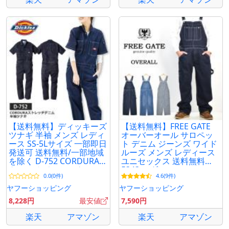
【送料無料】ディッキーズ
【送料無料】FREE GATE
ツナギ 半袖 メンズ レディ
オーバーオール サロペッ
ース SS-5Lサイズ 一部即日
ト デニム ジーンズ ワイド
発送可 送料無料/一部地域
ルーズ メンズ レディース
を除く D-752 CORDURAス
ユニセックス 送料無料
トレッチデニム ストレッ
5343 コダマ
0.0(0件)
4.6(9件)
チ
ヤフーショッピング
ヤフーショッピング
8,228円
最安値
7,590円
楽天
アマゾン
楽天
アマゾン