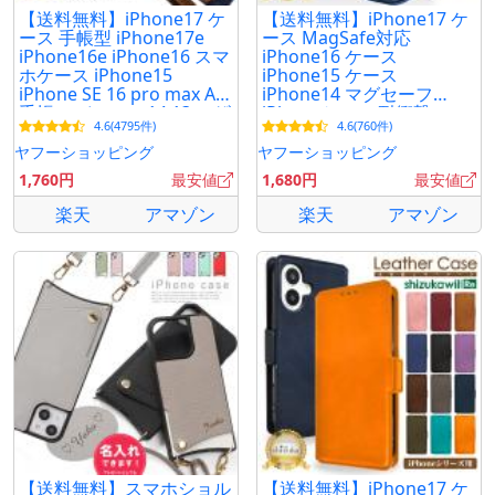
【送料無料】iPhone17 ケ
【送料無料】iPhone17 ケ
ース 手帳型 iPhone17e
ース MagSafe対応
iPhone16e iPhone16 スマ
iPhone16 ケース
ホケース iPhone15
iPhone15 ケース
iPhone SE 16 pro max Air
iPhone14 マグセーフ
手帳 アイフォン14 13 レザ
iPhoneケース 耐衝撃 スマ
4.6(4795件)
4.6(760件)
ーケース シズカウィル
ホケース スタンド ハイブ
リッド5 シズカウィルRe
ヤフーショッピング
ヤフーショッピング
1,760円
最安値
1,680円
最安値
楽天
アマゾン
楽天
アマゾン
【送料無料】スマホショル
【送料無料】iPhone17 ケ