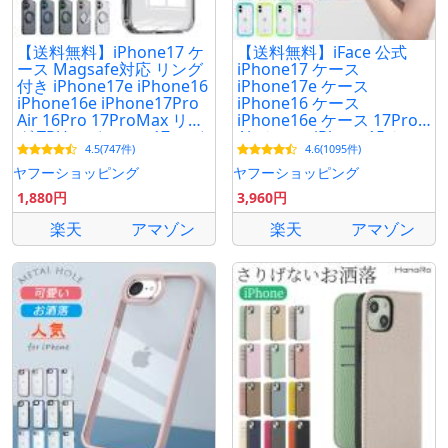
【送料無料】iPhone17 ケ
【送料無料】iFace 公式
ース Magsafe対応 リング
iPhone17 ケース
付き iPhone17e iPhone16
iPhone17e ケース
iPhone16e iPhone17Pro
iPhone16 ケース
Air 16Pro 17ProMax リン
iPhone16e ケース 17Pro
グ TPU アイフォン17 アイ
Air ケース iPhone15 ケー
4.5(747件)
4.6(1095件)
フォン17e アイフォン16
ス スマホケースクリア 耐
衝撃 おしゃれ 韓国
ヤフーショッピング
ヤフーショッピング
1,880円
3,960円
楽天
アマゾン
楽天
アマゾン