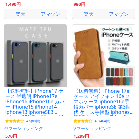
1,490円
990円
楽天
アマゾン
楽天
アマゾン
【送料無料】iPhone17 ケ
【送料無料】iPhone 17e
ース 半透明 iPhone17e
ケース アイフォン 16e ス
iPhone16 iPhone16e カバ
マホケース iphone16e手
ー iPhone15 iPhone14
帳カバー iphoneSE 第3世
iphone13 iphoneSE3
代 ケース手帳型 iphonese
iphoneSE2 黒 ブラック 緑
第2世代 iphone 7 8 se2
4.5(80件)
4.5(464件)
グリーン 紺 ネイビー 送料
se3 2022 マグネット
無料
ヤフーショッピング
ヤフーショッピング
570円
1,299円