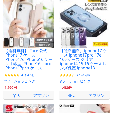
【送料無料】iFace 公式
【送料無料】iphone17 ケ
iPhone17 ケース
ース iphone17pro 17e
iPhone17e iPhone16 ケー
16e ケース クリア
ス 手帳型 iPhone16 e pro
iphone14 15 16 ケース レ
iPhone17pro ケース
ンズ保護 iphone13
iPhone15 ケース アイフォ
14promax 16pro 13pro
4.5(347件)
4.1(617件)
ン17 アイフォン17プロ ケ
12 ProMax 12pro 12 ケー
ース
ス magsafe対応
ヤフーショッピング
ヤフーショッピング
4,290円
1,480円
楽天
アマゾン
楽天
アマゾン