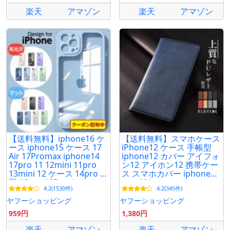
楽天
アマゾン
楽天
アマゾン
【送料無料】iphone16 ケ
【送料無料】スマホケース
ース iphone15 ケース 17
iPhone12 ケース 手帳型
Air 17Promax iphone14
iphone12 カバー アイフォ
17pro 11 12mini 11pro
ン12 アイホン12 携帯ケー
13mini 12 ケース 14pro 韓
ス スマホカバー iphoneケ
国 16pro 12Pro クリア レ
ース YH
4.2(1530件)
4.2(345件)
ンズ保護 指紋防止
ヤフーショッピング
ヤフーショッピング
959円
1,380円
楽天
アマゾン
楽天
アマゾン