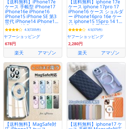
【送料無料】iPhone17e
【送料無料】iphone 17e
ケース 手帳型 iPhone17
ケース iphone 17pro 17
iPhone16e iPhone16
iPhone16 ケース ショルダ
iPhone15 iPhone SE 第3
ー iPhone16pro 16e ケー
世代 iPhone14 iPhone13
ス iphone15 15pro 14 13
iPhone12 Pro mini スマホ
12 11 se se3 手帳型 カー
4.3(7205件)
4.5(375件)
ケース iPhone11 iPhone
ド付き リング ミラー
ケース
ヤフーショッピング
ヤフーショッピング
678円
2,280円
楽天
アマゾン
楽天
アマゾン
【送料無料】MagSafe対
【送料無料】iphone17 ケ