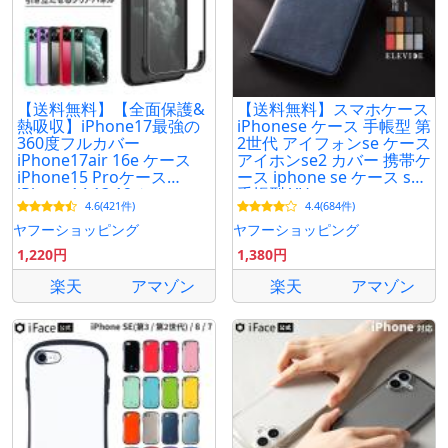
【送料無料】【全面保護&
【送料無料】スマホケース
熱吸収】iPhone17最強の
iPhonese ケース 手帳型 第
360度フルカバー
2世代 アイフォンse ケース
iPhone17air 16e ケース
アイホンse2 カバー 携帯ケ
iPhone15 Proケース
ース iphone se ケース se2
iPhone14 13 12 ケース
手帳型 YH
4.6(421件)
4.4(684件)
iphone7/8/se 両面 スマホ
ケース
ヤフーショッピング
ヤフーショッピング
1,220円
1,380円
楽天
アマゾン
楽天
アマゾン