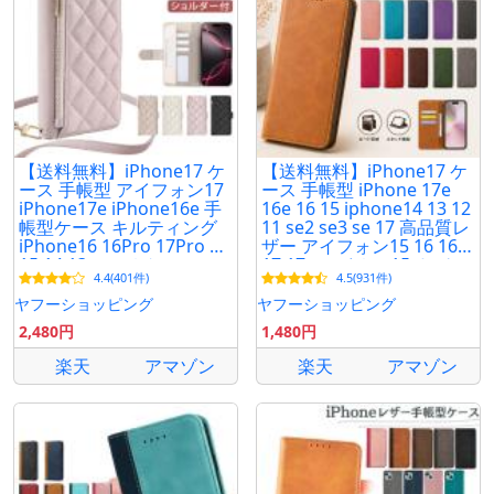
【送料無料】iPhone17 ケ
【送料無料】iPhone17 ケ
ース 手帳型 アイフォン17
ース 手帳型 iPhone 17e
iPhone17e iPhone16e 手
16e 16 15 iphone14 13 12
帳型ケース キルティング
11 se2 se3 se 17 高品質レ
iPhone16 16Pro 17Pro Air
ザー アイフォン15 16 16e
15 14 13 スマホケース シ
17 17e アイホン15 カバー
4.4(401件)
4.5(931件)
ョルダーストラップ
スマホケース
ヤフーショッピング
ヤフーショッピング
2,480円
1,480円
楽天
アマゾン
楽天
アマゾン