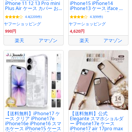
iPhone 11 12 13 Pro mini
iPhone15 iPhone14
Plus Air ケース カバー お
iPhone13 ケース iface ク
しゃれ アイフォン
リア アイフォン17 アイフ
4.4(2209件)
4.3(99件)
ォン16 アイフォン 15 14
13 ケース
ヤフーショッピング
ヤフーショッピング
990円
4,620円
楽天
アマゾン
楽天
アマゾン
【送料無料】iPhone17 ケ
【送料無料】公式
ース クリア iPhone17e
Elegante スマホショルダ
iPhone16e iPhone16 スマ
ー iPhone17e ケース
ホケース iPhone15 ケース
iPhone17 air 17pro max