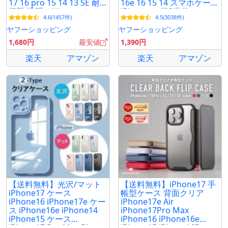
17 16 pro 15 14 13 SE 耐
16e 16 15 14 スマホケース
衝撃 透明 ガラス アイファ
iPhone se 第3世代 ショル
4.6(1457件)
4.5(3038件)
ンデ3 シズカウィル
ダー アイフォン ケース YH
TJ
ヤフーショッピング
ヤフーショッピング
1,680円
最安値
1,390円
楽天
アマゾン
楽天
アマゾン
【送料無料】光沢/マット
【送料無料】iPhone17 手
iPhone17 ケース
帳型ケース 背面クリア
iPhone16 iPhone17e ケー
iPhone17e Air
ス iPhone16e iPhone14
iPhone17Pro Max
iPhone15 ケース
iPhone16 iPhone16e
iPhone17 Pro Max Plus
iPhone15 iPhone16Pro