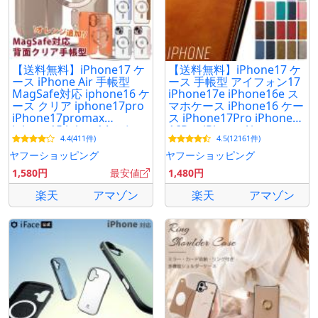
ディープパープル
ダークグリーン
ブルー
ピンク
【送料無料】iPhone17 ケ
【送料無料】iPhone17 ケ
ネイビー
ース iPhone Air 手帳型
ース 手帳型 アイフォン17
MagSafe対応 iphone16 ケ
iPhone17e iPhone16e ス
グレイ
ース クリア iphone17pro
マホケース iPhone16 ケー
ブラウン
iPhone17promax
ス iPhone17Pro iPhone14
iphone15 iphon14 かわい
16Pro iPhone Air
デザートゴールド
4.4(411件)
4.5(12161件)
い おしゃれ 韓国 耐衝撃 大
17ProMax iPhone16
オレンジ
人
ヤフーショッピング
ヤフーショッピング
1,580円
最安値
1,480円
キーワード：
楽天
アマゾン
楽天
アマゾン
iPhone17 ケース 手帳型 MagSafe対応 iPhone17e
iPhoneair iPhone17pro iPhone17promax
iPhone16pro iPhone16promax iPhone16plus
iPhone15ro iPhone15promax iPhone15plus
iPhone14pro iPhone14promax iPhone13pro
iPhoneケース アイフォンケース プロ マックス エアー
プラス マグセーフ スマホケース かわいい おしゃれ 大