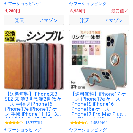
Air 11 SE3 クリア
ヤフーショッピング
ヤフーショッピング
1,280円
6,980円
最安値
楽天
アマゾン
楽天
アマゾン
【送料無料】iPhoneSE3
【送料無料】iPhone17 ケ
SE2 SE 第3世代 第2世代 ケ
ース iPhone17e ケース
ース 手帳型 iPhone16
iPhone15 iPhone16
iPhone17e iPhone17 ケー
iPhone16e ケース
ス 手帳 iPhone 11 12 13
iPhone17 Pro Max Plus
14 15 16 16e 17 17e Pro
Air iPhone14 iPhone13
4.5(3777件)
4.5(3649件)
max mini Plus ケース
iPhone12 mini 11 SE3 ケ
ース リング付き
ヤフーショッピング
ヤフーショッピング