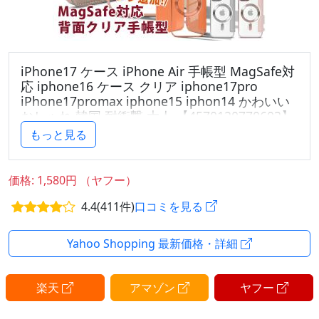
iPhone17 ケース iPhone Air 手帳型 MagSafe対
応 iphone16 ケース クリア iphone17pro
iPhone17promax iphone15 iphon14 かわいい
おしゃれ 韓国 耐衝撃 大人 【4570120770603】
もっと見る
▽▼「もっと見る」より詳細をチェック！▼▽
シックで落ち着いた印象の手帳型MagSafe対応ケース
価格: 1,580円 （ヤフー）
4.4(411件)
口コミを見る
対応機種：
iPhone17e
iPhone17
Yahoo Shopping 最新価格・詳細
iPhone Air
iPhone17 Pro
楽天
アマゾン
ヤフー
iPhone17 Pro Max
iPhone16e