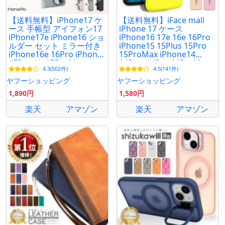
【送料無料】iPhone17 ケ
【送料無料】iFace mall
ース 手帳型 アイフォン17
iPhone 17 ケース
iPhone17e iPhone16 ショ
iPhone16 17e 16e 16Pro
ルダー セット ミラー付き
iPhone15 15Plus 15Pro
iPhone16e 16Pro iPhone
15ProMax iPhone14
17Pro Air 17ProMax スマ
14Plus 14Pro 14ProMax
4.3(502件)
4.5(141件)
ホケース スマホ
ケース アイフォン17 カバ
ー 携帯ケース
ヤフーショッピング
ヤフーショッピング
1,890円
1,580円
楽天
アマゾン
楽天
アマゾン