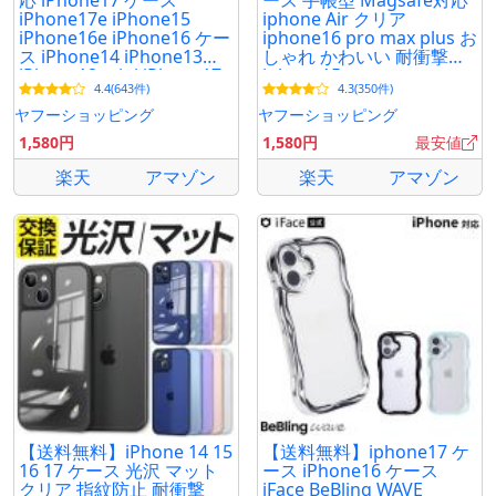
応 iPhone17 ケース
ース 手帳型 Magsafe対応
iPhone17e iPhone15
iphone Air クリア
iPhone16e iPhone16 ケー
iphone16 pro max plus お
ス iPhone14 iPhone13
しゃれ かわいい 耐衝撃
iPhone12 mini iPhone17
iphone15 promax
4.4(643件)
4.3(350件)
Pro Max Plus Air クリアケ
iphone14 iPhone13 カー
ース カバー
ド収納
ヤフーショッピング
ヤフーショッピング
1,580円
1,580円
最安値
楽天
アマゾン
楽天
アマゾン
【送料無料】iPhone 14 15
【送料無料】iphone17 ケ
16 17 ケース 光沢 マット
ース iPhone16 ケース
クリア 指紋防止 耐衝撃
iFace BeBling WAVE