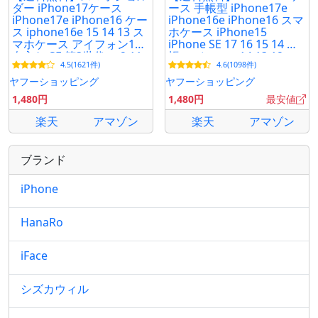
ダー iPhone17ケース
ース 手帳型 iPhone17e
iPhone17e iPhone16 ケー
iPhone16e iPhone16 スマ
ス iphone16e 15 14 13 ス
ホケース iPhone15
マホケース アイフォン16
iPhone SE 17 16 15 14 手
名入れ SE 第3世代 se2 11
帳 アイフォン14 13 12 レ
4.5(1621件)
4.6(1098件)
xr おしゃれ 184 爆買
ザーケース シズカウィル
Re
ヤフーショッピング
ヤフーショッピング
1,480円
1,480円
最安値
楽天
アマゾン
楽天
アマゾン
ブランド
iPhone
HanaRo
iFace
シズカウィル