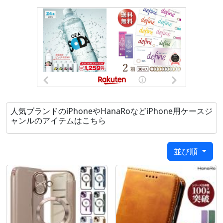
iPhone16
iPhone16 Plus
iPhone16 Pro
iPhone16 Pro Max
iPhone15
iPhone15 Plus
iPhone15 Pro
iPhone15 Pro Max
iPhone14
人気ブランドのiPhoneやHanaRoなどiPhone用ケースジ
iPhone14 Pro
ャンルのアイテムはこちら
iPhone14 Pro Max
iPhone13
iPhone13 Pro
並び順
iPhone12
iPhone12 Pro
iPhone11
カラー：
ブラック