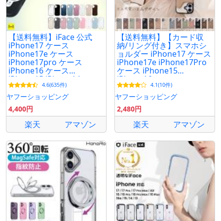
人 韓国 シンプル 耐衝撃 シック 背面クリア クリア 透
明 メタリック スリム 衝撃 強い マグネットなし 3枚 カ
ード収納 ポケット ポイント利用 爆買
【送料無料】iFace 公式
【送料無料】【カード収
iPhone17 ケース
納/リング付き】スマホシ
iPhone17e ケース
ョルダー iPhone17 ケース
iPhone17pro ケース
iPhone17e iPhone17Pro
iPhone16 ケース
ケース iPhone15
iPhone15 iPhone14
iPhone16 ケース
4.6(635件)
4.1(10件)
iPhone13 ケース magsafe
iPhone12 iPhone13 mini
耐衝撃 magsafe対応
iPhone14 ケース
ヤフーショッピング
ヤフーショッピング
iPhone
4,400円
2,480円
楽天
アマゾン
楽天
アマゾン