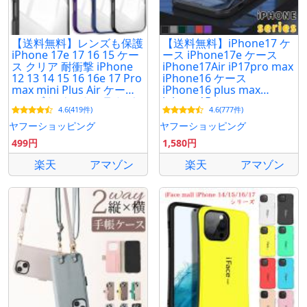
【送料無料】レンズも保護
【送料無料】iPhone17 ケ
iPhone 17e 17 16 15 ケー
ース iPhone17e ケース
ス クリア 耐衝撃 iPhone
iPhone17Air iP17pro max
12 13 14 15 16 16e 17 Pro
iPhone16 ケース
max mini Plus Air ケース
iPhone16 plus max
レンズカバー カメラカバ
iphone15 ケース
4.6(419件)
4.6(777件)
ー カメラレンズ
iphone14 スマホケース 全
面保護 両面ガラス
ヤフーショッピング
ヤフーショッピング
499円
1,580円
楽天
アマゾン
楽天
アマゾン