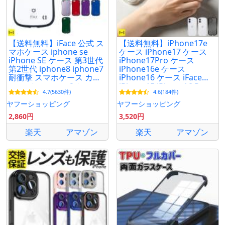
【送料無料】iFace 公式 ス
【送料無料】iPhone17e
マホケース iphone se
ケース iPhone17 ケース
iPhone SE ケース 第3世代
iPhone17Pro ケース
第2世代 iphone8 iphone7
iPhone16e ケース
耐衝撃 スマホケース カバ
iPhone16 ケース iFace
ー アイフォン se2 ケース
iPhone15 iPhone16 Pro
4.7(5630件)
4.6(184件)
アイフェイス
ケース クリア 耐衝撃 おし
ゃれ 韓国
ヤフーショッピング
ヤフーショッピング
2,860円
3,520円
楽天
アマゾン
楽天
アマゾン