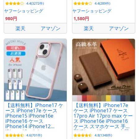
4.4(3272件)
4.4(289件)
iPhone13 12 mini 11 SE3
iPhone14 ケース 手帳型
カバー クリア
背面クリア ケース
ヤフーショッピング
ヤフーショッピング
980円
1,580円
楽天
アマゾン
楽天
アマゾン
【送料無料】iPhone17 ケ
【送料無料】iPhone17e
ース iPhone17e ケース
ケース iPhone17 ケース
iPhone15 iPhone16e
17pro Air 17pro max ケー
iPhone16 ケース
ス iPhone16e iPhone16
iPhone14 iPhone12
ケース スマホケース 手帳
iPhone13 mini ケース
型 iPhone15 ケース 本革
4.6(701件)
4.8(1348件)
iPhone17 Pro Max Plus
カード収納 HANATORA