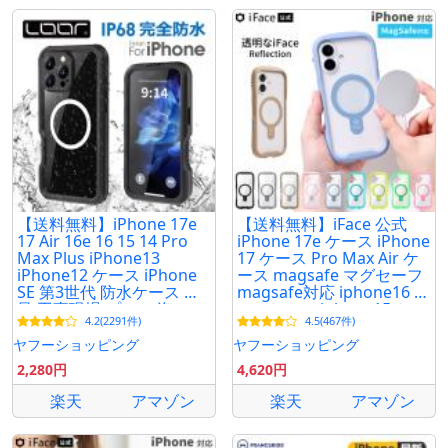
【送料無料】iPhone 17e
【送料無料】iFace 公式
17 Air 16e 16 15 14 Pro
iPhone 17e ケース iPhone
Max Plus iPhone13
17 ケース Pro Max Air ケ
iPhone12 ケース iPhone
ース magsafe マグセーフ
SE 第3世代 防水ケース 風
magsafe対応 iphone16 e
呂 工事現場 プール 海
pro ケース iphone15 ケー
4.2(2291件)
4.5(467件)
7plus 8plus XR X 7 8 6
ス アイフェイス
plus
ヤフーショッピング
ヤフーショッピング
2,280円
4,620円
楽天
アマゾン
楽天
アマゾン