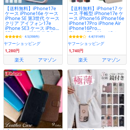
【送料無料】iPhone17e
【送料無料】iPhone17 ケ
ケース iPhone16e ケース
ース 手帳型 iPhone17e ケ
iPhone SE 第3世代 ケース
ース iPhone16 iPhone16e
クリア アイフォン17e
iPhone17Pro iPhone Air
iPhone SE3 ケース iPhone
iPhone16Pro
SE2 ケース 第2世代 7 8
iPhone17ProMax 15 ケー
4.5(398件)
4.4(1914件)
iPhoneケース 透明 韓国
ス 14 16Plus シュリンク
レザー PU
ヤフーショッピング
ヤフーショッピング
1,280円
1,740円
楽天
アマゾン
楽天
アマゾン