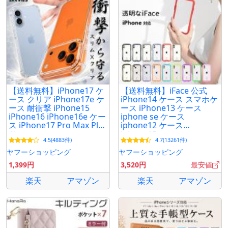
【送料無料】iPhone17 ケ
【送料無料】iFace 公式
ース クリア iPhone17e ケ
iPhone14 ケース スマホケ
ース 耐衝撃 iPhone15
ース iPhone13 ケース
iPhone16 iPhone16e ケー
iphone se ケース
ス iPhone17 Pro Max Plus
iphone12 ケース
Air ケース スマホケース
iphone15pro max ケース
4.5(4883件)
4.7(13261件)
iPhone SE 13 14 カバー
透明 クリア 耐衝撃 おしゃ
れ
ヤフーショッピング
ヤフーショッピング
1,399円
3,520円
最安値
楽天
アマゾン
楽天
アマゾン