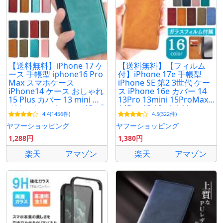
【送料無料】iPhone 17 ケ
【送料無料】【フィルム
ース 手帳型 iphone16 Pro
付】iPhone 17e 手帳型
Max スマホケース
iPhone SE 第2 3世代 ケー
iPhone14 ケース おしゃれ
ス iPhone 16e カバー 14
15 Plus カバー 13 mini マ
13Pro 13mini 15ProMax
グネット アイフォン 13 プ
14Pro 13 12mini 11 スマ
4.4(1456件)
4.5(322件)
ロ マックス カード
ホケース マグネット
ヤフーショッピング
ヤフーショッピング
1,288円
1,380円
楽天
アマゾン
楽天
アマゾン