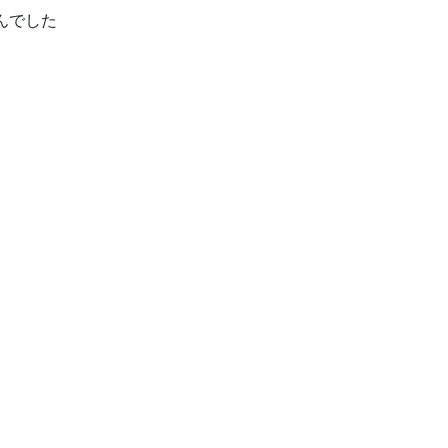
せんでした