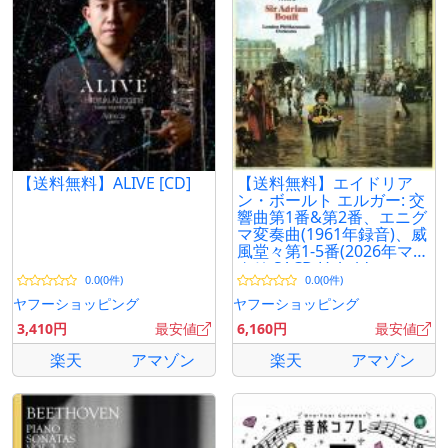
【送料無料】ALIVE [CD]
【送料無料】エイドリア
ン・ボールト エルガー: 交
響曲第1番&第2番、エニグ
マ変奏曲(1961年録音)、威
風堂々第1-5番(2026年マス
タリ SACD Hybrid
0.0(0件)
0.0(0件)
ヤフーショッピング
ヤフーショッピング
3,410円
最安値
6,160円
最安値
楽天
アマゾン
楽天
アマゾン