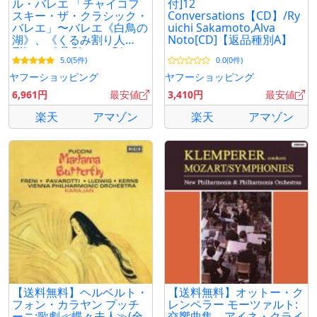
ル・バレエ 「チャイコフ
付]12
スキー・ザ・クラシック・
Conversations【CD】/Ry
バレエ」〜バレエ《白鳥の
uichi Sakamoto,Alva
湖》、《くるみ割り人
Noto[CD]【返品種別A】
形》、《眠 Blu-ray Disc
5.0(5件)
0.0(0件)
ヤフーショッピング
ヤフーショッピング
6,961円
最安値
3,410円
最安値
楽天
アマゾン
楽天
アマゾン
【送料無料】ヘルベルト・
【送料無料】オットー・ク
フォン・カラヤン プッチ
レンペラー モーツァルト:
ーニ:歌劇≪蝶々夫人≫(全
交響曲集、アイネ・クライ