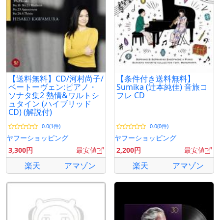
【送料無料】CD/河村尚子/
【条件付き送料無料】
ベートーヴェン:ピアノ・
Sumika (辻本純佳) 音旅コ
ソナタ集2 熱情&ワルトシ
フレ CD
ュタイン (ハイブリッド
CD) (解説付)
0.0(1件)
0.0(0件)
ヤフーショッピング
ヤフーショッピング
3,300円
最安値
2,200円
最安値
楽天
アマゾン
楽天
アマゾン