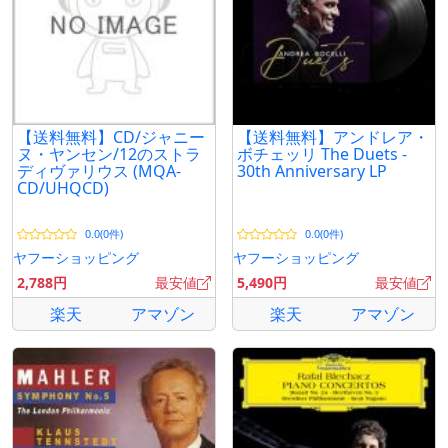
【送料無料】CD/ジャニー
【送料無料】アンドレア・
ヌ・ヤンセン/12のストラ
ボチェッリ The Duets -
ディヴァリウス (MQA-
30th Anniversary LP
CD/UHQCD)
0.0(0件)
0.0(0件)
ヤフーショッピング
ヤフーショッピング
2,788円
最安値
5,490円
最安値
楽天
アマゾン
楽天
アマゾン