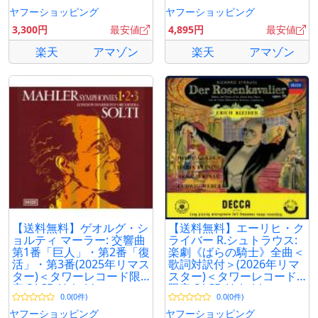
ヤフーショッピング
ヤフーショッピング
3,300円
最安値
4,895円
最安値
楽天
アマゾン
楽天
アマゾン
【送料無料】ゲオルグ・シ
【送料無料】エーリヒ・ク
ョルティ マーラー: 交響曲
ライバー R.シュトラウス:
第1番「巨人」・第2番「復
楽劇《ばらの騎士》全曲＜
活」・第3番(2025年リマス
歌詞対訳付＞(2026年リマ
ター)＜タワーレコード限
スター)＜タワーレコード
定 SACD Hybrid
限定 SACD Hybrid
0.0(0件)
0.0(0件)
ヤフーショッピング
ヤフーショッピング