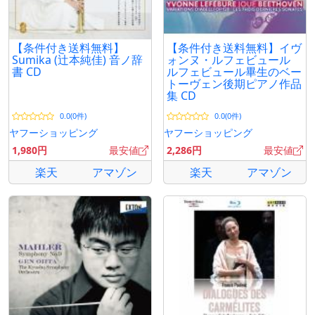
【条件付き送料無料】
【条件付き送料無料】イヴ
Sumika (辻本純佳) 音ノ辞
ォンヌ・ルフェビュール
書 CD
ルフェビュール畢生のベー
トーヴェン後期ピアノ作品
集 CD
0.0(0件)
0.0(0件)
ヤフーショッピング
ヤフーショッピング
1,980円
最安値
2,286円
最安値
楽天
アマゾン
楽天
アマゾン