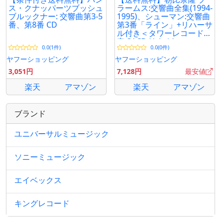
ス・クナッパーツブッシュ
ラームス:交響曲全集(1994-
ブルックナー: 交響曲第3-5
1995)、シューマン:交響曲
番、第8番 CD
第3番「ライン」+リハーサ
ル付き＜タワーレコード限
定 SACD Hybrid
0.0(1件)
0.0(0件)
ヤフーショッピング
ヤフーショッピング
3,051円
7,128円
最安値
楽天
アマゾン
楽天
アマゾン
ブランド
ユニバーサルミュージック
ソニーミュージック
エイベックス
キングレコード