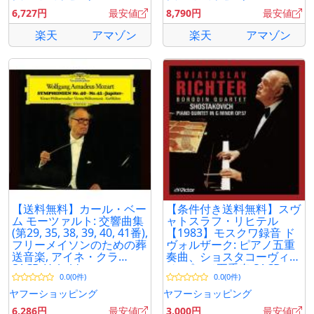
6,727円
最安値
8,790円
最安値
楽天
アマゾン
楽天
アマゾン
【送料無料】カール・ベー
【条件付き送料無料】スヴ
ム モーツァルト: 交響曲集
ャトスラフ・リヒテル
(第29, 35, 38, 39, 40, 41番),
【1983】モスクワ録音 ド
フリーメイソンのための葬
ヴォルザーク: ピアノ五重
送音楽, アイネ・クラ
奏曲、ショスタコーヴィ
SACD Hybrid
チ: ピアノ五重奏 SACD
0.0(0件)
0.0(0件)
Hybrid
ヤフーショッピング
ヤフーショッピング
6,286円
最安値
3,000円
最安値