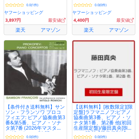
SACD） ※アンコールプレ
0.0(1件)
0.0(0件)
ス [SACD]
ヤフーショッピング
ヤフーショッピング
3,897円
最安値
4,400円
最安値
楽天
アマゾン
楽天
アマゾン
【条件付き送料無料】サン
【送料無料】[枚数限定][限
ソン・フランソワ プロコ
定盤]ラフマニノフ:ピアノ
フィエフ: ピアノ協奏曲第3
協奏曲第3番、ピアノ・ソ
番&第5番、ピアノ・ソナ
ナタ第1番、第2番 他(初回
タ第7番 (2026年マスタリ
生産限定盤)/藤田真央[Blu-
ング)＜タワー SACD
specCD2]【返品種別A】
0.0(0件)
0.0(0件)
Hybrid