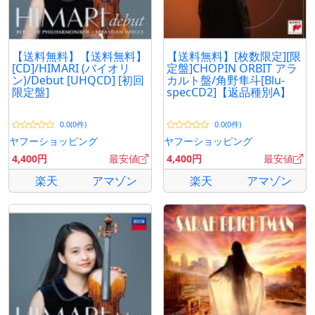
【送料無料】【送料無料】
【送料無料】[枚数限定][限
[CD]/HIMARI (バイオリ
定盤]CHOPIN ORBIT アラ
ン)/Debut [UHQCD] [初回
カルト盤/角野隼斗[Blu-
限定盤]
specCD2]【返品種別A】
0.0(0件)
0.0(0件)
ヤフーショッピング
ヤフーショッピング
4,400円
最安値
4,400円
最安値
楽天
アマゾン
楽天
アマゾン