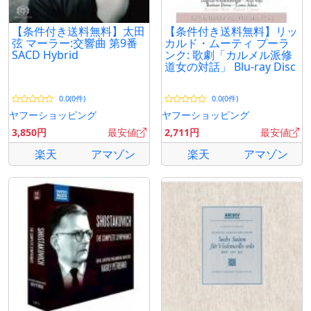
【条件付き送料無料】太田
【条件付き送料無料】リッ
弦 マーラー:交響曲 第9番
カルド・ムーティ プーラ
SACD Hybrid
ンク: 歌劇「カルメル派修
道女の対話」 Blu-ray Disc
0.0(0件)
0.0(0件)
ヤフーショッピング
ヤフーショッピング
3,850円
最安値
2,711円
最安値
楽天
アマゾン
楽天
アマゾン