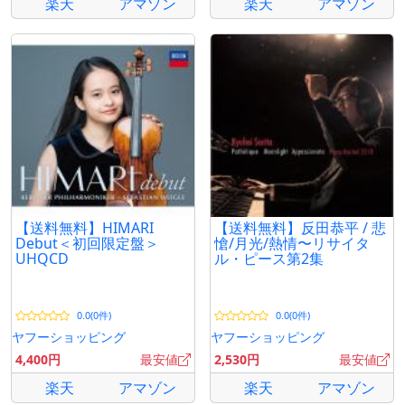
楽天
アマゾン
楽天
アマゾン
【送料無料】HIMARI
【送料無料】反田恭平 / 悲
Debut＜初回限定盤＞
愴/月光/熱情〜リサイタ
UHQCD
ル・ピース第2集
0.0(0件)
0.0(0件)
ヤフーショッピング
ヤフーショッピング
4,400円
最安値
2,530円
最安値
楽天
アマゾン
楽天
アマゾン