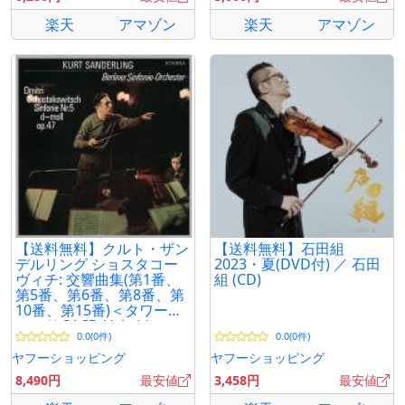
楽天
アマゾン
楽天
アマゾン
【送料無料】クルト・ザン
【送料無料】石田組
デルリング ショスタコー
2023・夏(DVD付) ／ 石田
ヴィチ: 交響曲集(第1番、
組 (CD)
第5番、第6番、第8番、第
10番、第15番)＜タワーレ
コード SACD Hybrid
0.0(0件)
0.0(0件)
ヤフーショッピング
ヤフーショッピング
8,490円
最安値
3,458円
最安値