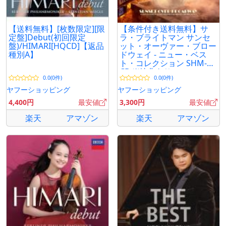
【送料無料】[枚数限定][限
【条件付き送料無料】サ
定盤]Debut(初回限定
ラ・ブライトマン サンセ
盤)/HIMARI[HQCD]【返品
ット・オーヴァー・ブロー
種別A】
ドウェイ - ニュー・ベス
ト・コレクション SHM-
CD ※特典あり
0.0(0件)
0.0(0件)
ヤフーショッピング
ヤフーショッピング
4,400円
最安値
3,300円
最安値
楽天
アマゾン
楽天
アマゾン