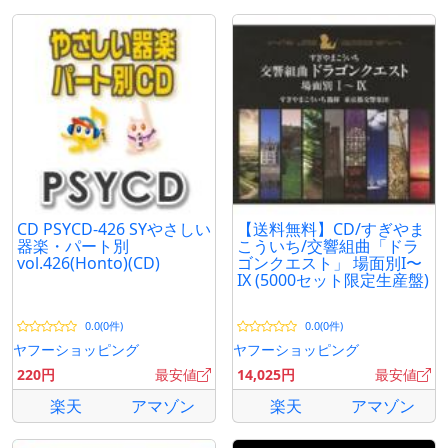
CD PSYCD-426 SYやさしい
【送料無料】CD/すぎやま
器楽・パート別
こういち/交響組曲「ドラ
vol.426(Honto)(CD)
ゴンクエスト」 場面別I〜
IX (5000セット限定生産盤)
0.0(0件)
0.0(0件)
ヤフーショッピング
ヤフーショッピング
220円
最安値
14,025円
最安値
楽天
アマゾン
楽天
アマゾン