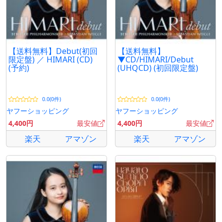
【送料無料】Debut(初回
【送料無料】
限定盤) ／ HIMARI (CD)
▼CD/HIMARI/Debut
(予約)
(UHQCD) (初回限定盤)
0.0(0件)
0.0(0件)
ヤフーショッピング
ヤフーショッピング
4,400円
最安値
4,400円
最安値
楽天
アマゾン
楽天
アマゾン