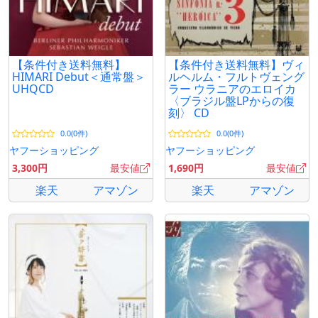
【条件付き送料無料】
【条件付き送料無料】ヴィ
HIMARI Debut＜通常盤＞
ルヘルム・フルトヴェング
UHQCD
ラー ウラニアのエロイカ
〈ブラジル盤LPからの復
刻〉 CD
0.0(0件)
0.0(0件)
ヤフーショッピング
ヤフーショッピング
3,300円
最安値
1,690円
最安値
楽天
アマゾン
楽天
アマゾン