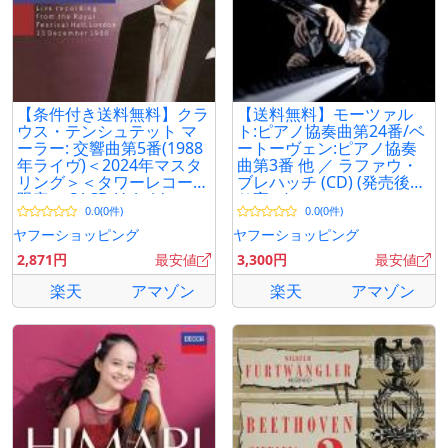
【条件付き送料無料】クラ
【送料無料】モーツァル
ウス・テンシュテット マ
ト:ピアノ協奏曲第24番/ベ
ーラー: 交響曲第5番(1988
ートーヴェン:ピアノ協奏
年ライヴ)＜2024年マスタ
曲第3番 他 ／ ラファウ・
リング＞＜タワーレコード
ブレハッチ (CD) (発売後取
限定＞ SACD Hybrid
り寄せ)
0.0(0件)
0.0(0件)
ヤフーショッピング
ヤフーショッピング
2,871円
最安値
3,300円
最安値
楽天
アマゾン
楽天
アマゾン