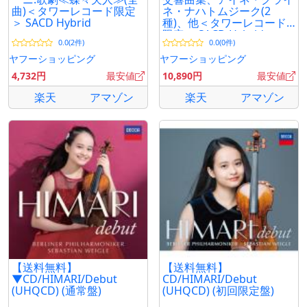
曲)＜タワーレコード限定
ネ・ナハトムジーク(2
＞ SACD Hybrid
種)、他＜タワーレコード
限定＞ SACD Hybrid
0.0(2件)
0.0(0件)
ヤフーショッピング
ヤフーショッピング
4,732円
最安値
10,890円
最安値
楽天
アマゾン
楽天
アマゾン
【送料無料】
【送料無料】
▼CD/HIMARI/Debut
CD/HIMARI/Debut
(UHQCD) (通常盤)
(UHQCD) (初回限定盤)