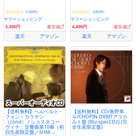
0.0(0件)
0.0(0件)
ヤフーショッピング
ヤフーショッピング
3,300円
最安値
4,400円
最安値
楽天
アマゾン
楽天
アマゾン
【送料無料】ヘルベルト・
【送料無料】CD/角野隼
フォン・カラヤン
斗/CHOPIN ORBITアラカ
（cond） / ショスタコー
ルト盤 (Blu-specCD2) (完
ヴィチ：交響曲第10番（初
全生産限定盤)
回生産限定盤／SHM-