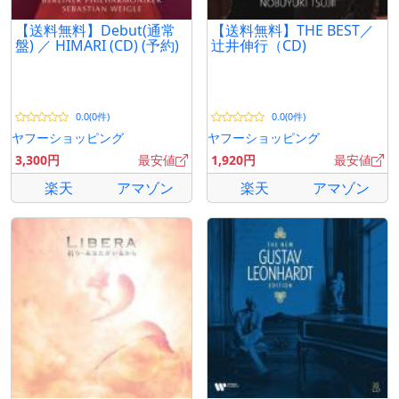
【送料無料】Debut(通常
【送料無料】THE BEST／
盤) ／ HIMARI (CD) (予約)
辻井伸行（CD)
0.0(0件)
0.0(0件)
ヤフーショッピング
ヤフーショッピング
3,300円
最安値
1,920円
最安値
楽天
アマゾン
楽天
アマゾン