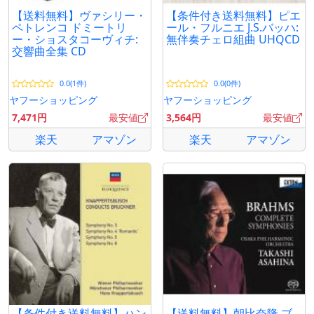
【送料無料】ヴァシリー・
【条件付き送料無料】ピエ
ペトレンコ ドミートリ
ール・フルニエ J.S.バッハ:
ー・ショスタコーヴィチ:
無伴奏チェロ組曲 UHQCD
交響曲全集 CD
0.0(1件)
0.0(0件)
ヤフーショッピング
ヤフーショッピング
7,471円
最安値
3,564円
最安値
楽天
アマゾン
楽天
アマゾン
【条件付き送料無料】ハン
【送料無料】朝比奈隆 ブ