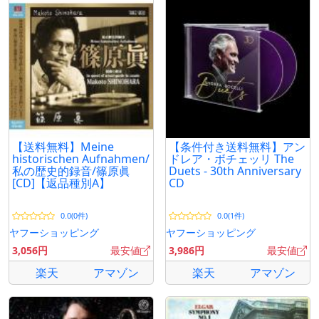
【送料無料】Meine
【条件付き送料無料】アン
historischen Aufnahmen/
ドレア・ボチェッリ The
私の歴史的録音/篠原眞
Duets - 30th Anniversary
[CD]【返品種別A】
CD
0.0(0件)
0.0(1件)
ヤフーショッピング
ヤフーショッピング
3,056円
最安値
3,986円
最安値
楽天
アマゾン
楽天
アマゾン