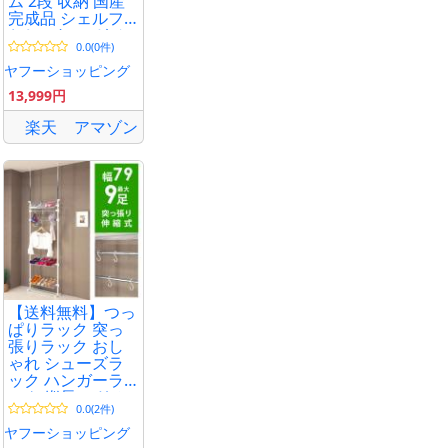
ム 2段 収納 国産
完成品 シェルフ
おしゃれ マガジ
0.0(0件)
ンラック ロータ
イプ
ヤフーショッピング
13,999円
楽天
アマゾン
【送料無料】つっ
ぱりラック 突っ
張りラック おし
ゃれ シューズラ
ック ハンガーラ
ック 縦長 スリム
0.0(2件)
玄関 3段 2本 収納
棚 ラック
ヤフーショッピング