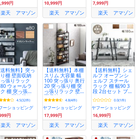
9,999円
10,999円
7,999円
楽天
アマゾン
楽天
アマゾン
楽天
アマゾン
【送料無料】突っ
【送料無料】本棚
【送料無料】シェ
り棚 壁面収納
スリム 大容量 幅
ルフ オープンシ
突っ張りラック
100 突っ張り 奥行
ェルフ スチール
80 ウォールラ
20 突っ張り棚 突
ラック 棚 幅90 3
ク 棚 突っ張り
っ張りラック 壁
段 2台セット ブッ
ック 間仕切り
面収納 おしゃれ
クシェルフ オー
4.5(32件)
4.8(4件)
0.0(1件)
しゃれ 賃貸 ウ
突っ張り本棚 ラ
プンラック ディ
ォールシェルフ
ック 収納 収納棚
スプレイラック
フーショッピング
ヤフーショッピング
ヤフーショッピング
納 突っ張り棒
ウォールラック
本棚
,999円
17,999円
16,999円
スリム
賃貸
楽天
アマゾン
楽天
アマゾン
楽天
アマゾン