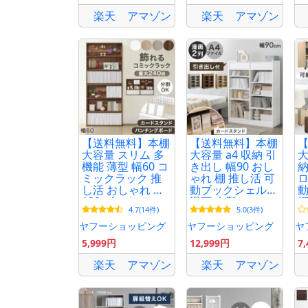
楽天
アマゾン
楽天
アマゾン
【送料無料】本棚
【送料無料】本棚
大容量 スリム 多
大容量 a4 収納 引
大
機能 薄型 幅60 コ
き出し 幅90 おし
納
ミックラック 推
ゃれ 棚 推し活 可
ロ
し活 おしゃれ 棚
動ブックシェルフ
動
120 ブックシェル
漫画 木製 コミッ
棚
4.7(14件)
5.0(3件)
フ 推し活グッズ
クラック シェル
ル
収納 漫画 シェル
フ 推し活ラック
付
ヤフーショッピング
ヤフーショッピング
ヤ
フ 本
5,999円
12,999円
7
楽天
アマゾン
楽天
アマゾン