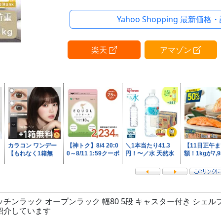
・各段25kgまで収納できる頑丈設計
・移動やお掃除楽々！キャスター付
Yahoo Shopping 最新価格
・収納物に合わせて棚板の高さ調節OK
・熱・傷・汚れに強いメラミン化粧板
楽天
アマゾン
■サイズ
外寸:幅約80×奥行40×高さ163cm（キ
167cm）
フレーム厚：2cm
■重量
約21kg
■耐荷重
棚板1枚あたり：約25kg
■耐熱温度
チンラック オープンラック 幅80 5段 キャスター付き シェル
約60度
紹介しています