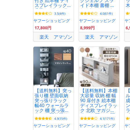
付き 絵本棚 ディ
クシェルフ スラ
ッ
スプレイラック
イド本棚 書棚 お
木
北欧 マガジンラ
しゃれ コミック
し
3.5(4件)
4.0(61件)
ック 隠せる 間仕
ラック 多目的ラ
切り キャビネッ
ック 漫画 マンガ
本
ヤフーショッピング
ヤフーショッピング
ヤ
ト シェルフ
17,800円
8,999円
6
楽天
アマゾン
楽天
アマゾン
【送料無料】突っ
【送料無料】本棚
張り棚 壁面収納
大容量 収納 棚 幅
ル
突っ張りラック
90 扉付き 絵本棚
成
幅40 ウォールラ
ディスプレイラッ
ン
ック 棚 突っ張り
ク 北欧 マガジン
ラ
ラック 間仕切り
ラック 隠せる 間
ビ
4.9(15件)
4.1(171件)
おしゃれ 賃貸 ウ
仕切り キャビネ
棚
ォールシェルフ
ット シェルフ a4
大
ヤフーショッピング
ヤフーショッピング
ヤ
収納 突っ張り棒