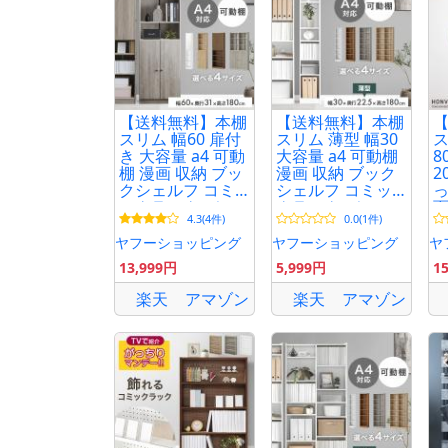
【送料無料】本棚
【送料無料】本棚
スリム 幅60 扉付
スリム 薄型 幅30
ス
き 大容量 a4 可動
大容量 a4 可動棚
8
棚 漫画 収納 ブッ
漫画 収納 ブック
2
クシェルフ コミ
シェルフ コミッ
っ
ックラック ディ
クラック ディス
面
4.3(4件)
0.0(1件)
スプレイラック
プレイラック シ
突
シェルフ 高さ180
ェルフ オープン
ッ
ヤフーショッピング
ヤフーショッピング
ヤ
オープンラック
ラック 高さ180
13,999円
5,999円
1
収納棚
楽天
アマゾン
楽天
アマゾン