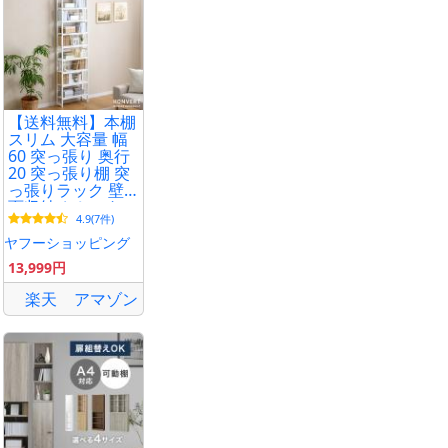
【送料無料】本棚
スリム 大容量 幅
60 突っ張り 奥行
20 突っ張り棚 突
っ張りラック 壁
面収納 おしゃれ
4.9(7件)
突っ張り本棚 ラ
ック 収納 収納棚
ヤフーショッピング
ウォールラック
13,999円
賃貸
楽天
アマゾン