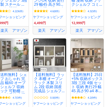
ク シェルフ 3段
ンジOK 収納 奥行
棚 漫画 収納 ブッ
製 スチール お
29 幅45 高さ90
クシェルフ コミ
ゃれ 幅60 ディ
a4 本棚 カラーボ
ックラック ディ
4.2(36件)
4.6(8件)
4.3(3件)
スプレイラック
ックス 収納棚 コ
スプレイラック
棚 収納 フリー
ンパクト シンプ
シェルフ 高さ180
フーショッピング
ヤフーショッピング
ヤフーショッピング
ラック
ル 棚 シェルフ
オープンラック
,999円
4,499円
12,999円
収納棚
楽天
アマゾン
楽天
アマゾン
楽天
アマゾン
【送料無料】シェ
【送料無料】ラッ
【送料無料】25日
フ おしゃれ 完
ク 本棚 オープン
+5% 収納ボックス
品 幅60 オープ
ラック 木製 スリ
3段 三段 4個 セッ
シェルフ 収納
ム 2段 収納 国産
ト 収納 奥行29 幅
ック 可動棚 リ
完成品 シェルフ
45 高さ90 a4 本棚
ング 収納 本棚
おしゃれ マガジ
カラーボックス
4.7(3件)
0.0(0件)
4.2(9件)
 スリム 日本製
ンラック ロータ
収納棚 コンパク
川家具 超大型
イプ
ト シンプル 棚 シ
フーショッピング
ヤフーショッピング
ヤフーショッピング
ェルフ