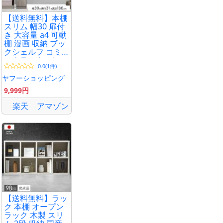
【送料無料】本棚
スリム 幅30 扉付
き 大容量 a4 可動
棚 漫画 収納 ブッ
クシェルフ コミ
ックラック ディ
0.0(1件)
スプレイラック
シェルフ 高さ180
ヤフーショッピング
オープンラック
9,999円
収納棚
楽天
アマゾン
【送料無料】ラッ
ク 本棚 オープン
ラック 木製 スリ