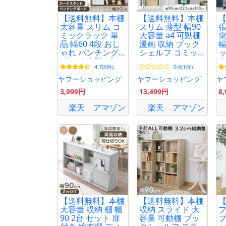
【送料無料】本棚
【送料無料】本棚
大容量 スリム コ
スリム 薄型 幅90
張
ミックラック 単
大容量 a4 可動棚
品 幅60 4段 おし
漫画 収納 ブック
幅
ゃれ パンチング
シェルフ コミッ
ッ
ボード 木製 ブッ
クラック ディス
ラ
4.7(6件)
0.0(1件)
クシェルフ 推し
プレイラック シ
お
活ラック 収納ラ
ェルフ オープン
ヤフーショッピング
ヤフーショッピング
ヤ
ック
ラック 高さ180
収
3,999円
13,499円
8
楽天
アマゾン
楽天
アマゾン
【送料無料】本棚
【送料無料】本棚
大容量 収納 棚 幅
収納 スライド 大
プ
90 2台 セット 扉
容量 可動棚 ブッ
プ