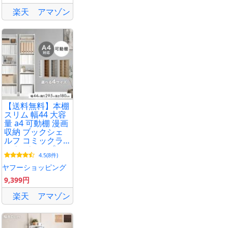
楽天
アマゾン
【送料無料】本棚
スリム 幅44 大容
量 a4 可動棚 漫画
収納 ブックシェ
ルフ コミックラ
ック ディスプレ
4.5(8件)
イラック シェル
フ 高さ180 オープ
ヤフーショッピング
ンラック 収納棚
9,399円
楽天
アマゾン