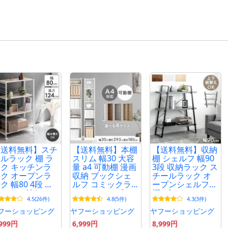
■素材
棚板：合成樹脂化粧繊維板（メラミン樹
フレーム：スチール（粉体塗装）
■カラー
グレイッシュウッド、ストーンホワイト
■梱包サイズ
15×45×86cm
■生産国
中国
【送料無料】スチ
【送料無料】本棚
【送料無料】収納
ルラック 棚 ラ
スリム 幅30 大容
棚 シェルフ 幅90
ク キッチンラ
量 a4 可動棚 漫画
3段 収納ラック ス
■備考【組立品】
ク オープンラ
収納 ブックシェ
チールラック オ
※配送は全て宅配便（1人）での玄関渡
ク 幅80 4段 キ
ルフ コミックラ
ープンシェルフ
スター付き シ
ック ディスプレ
棚 ブックシェル
※組み立ては必ず2人以上で行って下さ
4.5(26件)
4.8(5件)
4.3(3件)
ルフ棚 収納ラ
イラック シェル
フ ディスプレイ
ク 収納棚 収納
フ 高さ180 オープ
ラック 本棚 収納
フーショッピング
ヤフーショッピング
ヤフーショッピング
チール スリム
ンラック 収納棚
2way
,999円
6,999円
8,999円