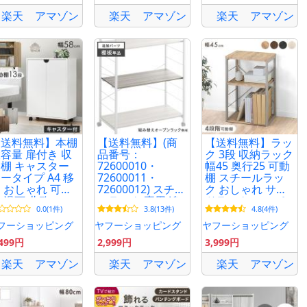
楽天
アマゾン
楽天
アマゾン
楽天
アマゾン
【送料無料】本棚
【送料無料】(商
【送料無料】ラッ
容量 扉付き 収
品番号：
ク 3段 収納ラック
棚 キャスター
72600010・
幅45 奥行25 可動
ータイプ A4 移
72600011・
棚 スチールラッ
 おしゃれ 可動
72600012) スチー
ク おしゃれ サイ
 漫画 北欧 シェ
ルラック 専用 追
ドラック コンパ
0.0(1件)
3.8(13件)
4.8(4件)
フ キャスター
加 棚板
クト 収納 在宅 木
き 収納 棚
目
フーショッピング
ヤフーショッピング
ヤフーショッピング
,499円
2,999円
3,999円
楽天
アマゾン
楽天
アマゾン
楽天
アマゾン