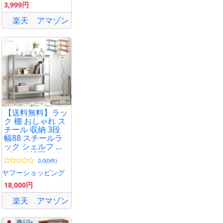
3,999円
楽天
アマゾン
【送料無料】ラッ
ク 棚 おしゃれ ス
チール 収納 3段
幅88 スチールラ
ック シェルフ リ
ビング 韓国 かわ
0.0(0件)
いい 白 スリム
ヤフーショッピング
18,000円
楽天
アマゾン