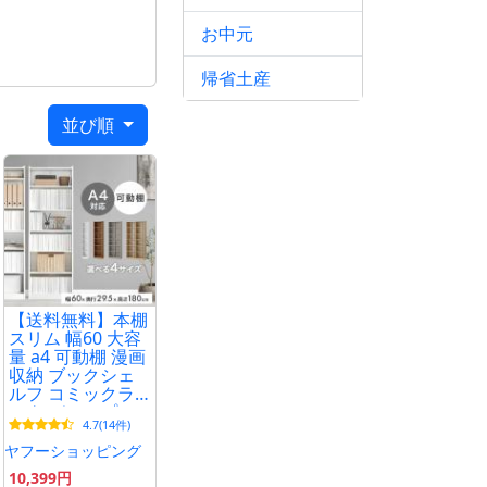
お中元
脂）
帰省土産
並び順
【送料無料】本棚
スリム 幅60 大容
量 a4 可動棚 漫画
収納 ブックシェ
しとなります。
ルフ コミックラ
ック ディスプレ
い。
4.7(14件)
イラック シェル
フ 高さ180 オープ
ヤフーショッピング
ンラック 収納棚
10,399円