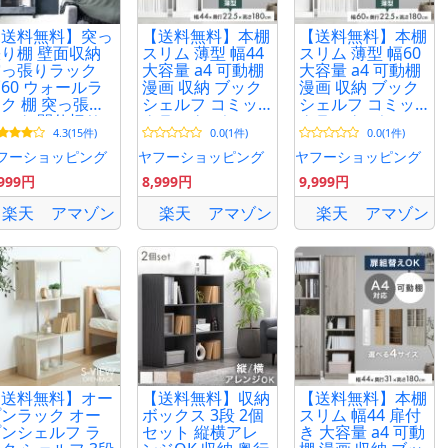
【送料無料】突っ
【送料無料】本棚
【送料無料】本棚
り棚 壁面収納
スリム 薄型 幅44
スリム 薄型 幅60
突っ張りラック
大容量 a4 可動棚
大容量 a4 可動棚
60 ウォールラ
漫画 収納 ブック
漫画 収納 ブック
ク 棚 突っ張り
シェルフ コミッ
シェルフ コミッ
ック 間仕切り
クラック ディス
クラック ディス
4.3(15件)
0.0(1件)
0.0(1件)
しゃれ 賃貸 ウ
プレイラック シ
プレイラック シ
ォールシェルフ
ェルフ オープン
ェルフ オープン
フーショッピング
ヤフーショッピング
ヤフーショッピング
納 突っ張り棒
ラック 高さ180
ラック 高さ180
,999円
8,999円
9,999円
スリム
楽天
アマゾン
楽天
アマゾン
楽天
アマゾン
【送料無料】オー
【送料無料】収納
【送料無料】本棚
ンラック オー
ボックス 3段 2個
スリム 幅44 扉付
ンシェルフ ラ
セット 縦横アレ
き 大容量 a4 可動