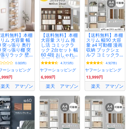
【送料無料】本棚
【送料無料】本棚
【送料無料】本棚
リム 大容量 幅
大容量 スリム 推
スリム 幅90 大容
0 突っ張り 奥行
し活 コミックラ
量 a4 可動棚 漫画
0 突っ張り棚 突
ック 2台セット 幅
収納 ブックシェ
張りラック 壁
60 4段 おしゃれ
ルフ コミックラ
収納 おしゃれ
書棚 木製 推し活
ック ディスプレ
0.0(0件)
4.7(15件)
4.9(7件)
っ張り本棚 ラ
ラック ブックシ
イラック シェル
ク 収納 収納棚
ェルフ 収納ラッ
フ 高さ180 オープ
フーショッピング
ヤフーショッピング
ヤフーショッピング
ウォールラック
ク 49601332
ンラック 収納棚
5,999円
6,999円
13,999円
賃貸
楽天
アマゾン
楽天
アマゾン
楽天
アマゾン