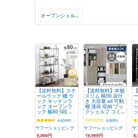
オープンシェルフ
【送料無料】スチ
【送料無料】本棚
ールラック 棚 ラ
スリム 幅90 扉付
ー
ック キッチンラ
き 大容量 a4 可動
ッ
ック オープンラ
棚 漫画 収納 ブッ
ッ
ック 幅80 5段 キ
クシェルフ コミ
ッ
ャスター付き シ
ックラック ディ
ャ
4.6(59件)
0.0(0件)
ェルフ棚 収納ラ
スプレイラック
ェ
ック 収納棚 収納
シェルフ 高さ180
ッ
ヤフーショッピング
ヤフーショッピング
ヤ
スチール スリム
オープンラック
ス
9,999円
19,999円
8
収納棚