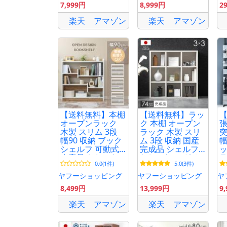
7,999円
8,999円
2
スリム
楽天
アマゾン
楽天
アマゾン
【送料無料】本棚
【送料無料】ラッ
オープンラック
ク 本棚 オープン
張
木製 スリム 3段
ラック 木製 スリ
幅90 収納 ブック
ム 3段 収納 国産
幅
シェルフ 可動式
完成品 シェルフ
ッ
大容量 おしゃれ
おしゃれ マガジ
ラ
0.0(1件)
5.0(3件)
リビング
ンラック ロータ
お
イプ
ヤフーショッピング
ヤフーショッピング
ヤ
収
8,499円
13,999円
9
楽天
アマゾン
楽天
アマゾン