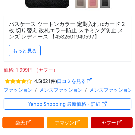
パスケース ツートンカラー 定期入れ icカード 2
枚 切り替え 改札エラー防止 スキミング防止 メ
ンズ レディース 【4582601940597】
【商品特徴】
もっと見る
安心の特許商品で2枚のICカードを使い分け！
かざす面を変えるだけで簡単使い分け
通勤・通学にオススメ
価格: 1,999円 （ヤフー）
男性・女性を問わない豊富なデザイン
4.5(621件)
口コミを見る
【対応ICカード】
ファッション
メンズファッション
メンズファッション
スイカ/パスモ/イコカ/ピタパ/マナカ/スゴカ/キタカ/
トイカ
Yahoo Shopping 最新価格・詳細
上記のIC乗車券他、交通系のICカード
※ご不明点はお問い合わせ下さい。
楽天
アマゾン
ヤフー
【商品スペック】