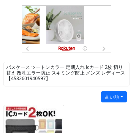
商品名 ：両面パスケース
サイズ ：幅71ｍｍ 高さ106mm 厚さ7mm
※画像と実物の色に違いがある場合がございます。予
めご了承下さい。
※Suica,PASMO,ICOCA等のIC乗車券専用のパスケース
です。
IC乗車券とIC乗車券以外のICカード(社員証やカード
パスケース ツートンカラー 定期入れ icカード 2枚 切り
キー等)の切り替えについての動作保証はしておりませ
替え 改札エラー防止 スキミング防止 メンズ レディース
ん。
【4582601940597】
高い順