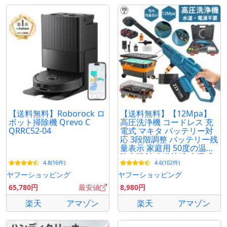
【送料無料】Roborock ロ
【送料無料】【12Mpa】
ボット掃除機 Qrevo C
高圧洗浄機 コードレス 充
QRRC52-04
電式 マキタ バッテリー対
応 3段階調整 バッテリー残
量表示 家庭用 50度の温水
強力噴射 水道接続 自吸式
4.8(16件)
4.6(102件)
収納ケース付 洗車
ヤフーショッピング
ヤフーショッピング
65,780円
最安値
8,980円
楽天
アマゾン
楽天
アマゾン