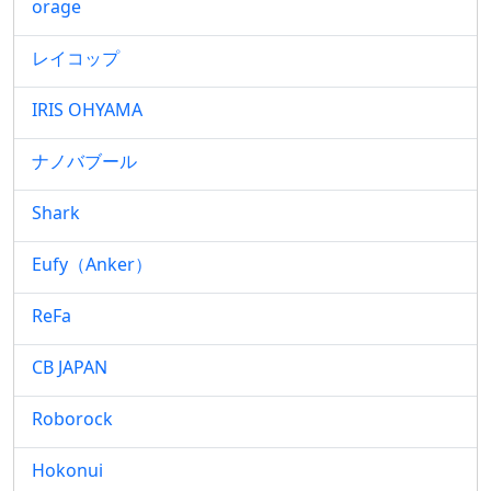
orage
レイコップ
IRIS OHYAMA
ナノバブール
Shark
Eufy（Anker）
ReFa
CB JAPAN
Roborock
Hokonui