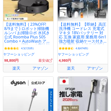
【送料無料】( 23%OFF!
【送料無料】【即納】高圧
8/9まで ) ロボット掃除機
洗浄機 コードレス 充電式
ルンバ お掃除ロボ 水拭き
マキタ 18Vバッテリー 対
公式 Roomba Plus 505
応 互換 家庭用 業務用 6in1
Combo + AutoWash アイ
強力噴射 収納ケース付き
ロボット 掃除ロボ 高性能
静音 高性能 水道接続 洗車
4.5(135件)
4.8(474件)
iRobot メーカー保証
機 大掃除 女性
ヤフーショッピング
ヤフーショッピング
98,800円
最安値
4,980円
楽天
アマゾン
楽天
アマゾン