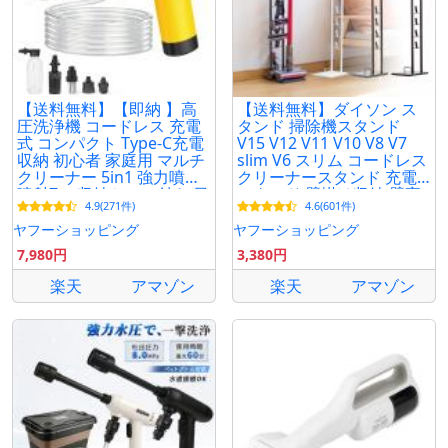
【送料無料】【即納 】高
【送料無料】ダイソン ス
圧洗浄機 コードレス 充電
タンド 掃除機スタンド
式 コンパクト Type-C充電
V15 V12 V11 V10 V8 V7
収納 初心者 家庭用 マルチ
slim V6 スリム コードレス
クリーナー 5in1 強力噴射
クリーナースタンド 充電
噴射7m 収納ケース付き 日
スタンド 壁掛け収納 壁寄
4.9(271件)
4.6(601件)
本語説明書付き
せ 掃除機立て スチール
ヤフーショッピング
ヤフーショッピング
7,980円
3,380円
楽天
アマゾン
楽天
アマゾン