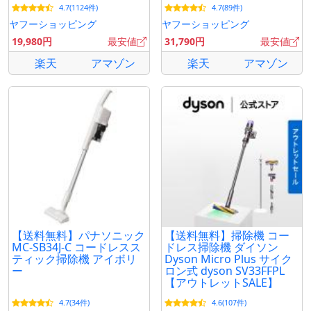
4.7(1124件)
4.7(89件)
RR35 紙パック
掃除機 スティック型
ヤフーショッピング
ヤフーショッピング
19,980円
最安値
31,790円
最安値
楽天
アマゾン
楽天
アマゾン
【送料無料】パナソニック
【送料無料】掃除機 コー
MC-SB34J-C コードレスス
ドレス掃除機 ダイソン
ティック掃除機 アイボリ
Dyson Micro Plus サイク
ー
ロン式 dyson SV33FFPL
【アウトレットSALE】
4.7(34件)
4.6(107件)