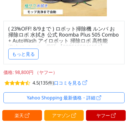
( 23%OFF! 8/9まで ) ロボット掃除機 ルンバ お
掃除ロボ 水拭き 公式 Roomba Plus 505 Combo
+ AutoWash アイロボット 掃除ロボ 高性能
iRobot メーカー保証 【0885155046154】
もっと見る
◆◆ルンバ・ブラーバ は「アイロボット公式ストア」
で、メーカー保証付 正規品を◆◆
アイロボット認定販売店またはアイロボット公式スト
価格: 98,800円 （ヤフー）
アで直接購入された製品以外の製品は、当社が定める
4.5(135件)
口コミを見る
メーカー保証の対象外となります。
【関連ワード】アイロボット iRobot ロボット掃除機
Yahoo Shopping 最新価格・詳細
お掃除ロボット 掃除ロボット 床拭きロボット ルンバ
ミニ ミニスリム 薄型 マッピング ルンバ ブラーバ 水
楽天
アマゾン
ヤフー
拭き から拭き 拭き掃除 油汚れ 静音 家電 白物家電 ス
マート家電 ioT 生活家電 高性能 自動 全自動 ブランド