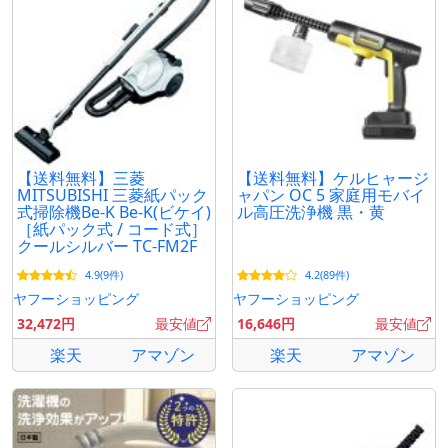
【送料無料】三菱
【送料無料】ケルヒャージ
MITSUBISHI 三菱紙パック
ャパン OC 5 家庭用モバイ
式掃除機Be-K Be-K(ビケイ)
ル高圧洗浄機 黒・黄
［紙パック式 / コード式］
クールシルバー TC-FM2F
4.9(9件)
4.2(89件)
ヤフーショッピング
ヤフーショッピング
32,472円
最安値
16,646円
最安値
楽天
アマゾン
楽天
アマゾン