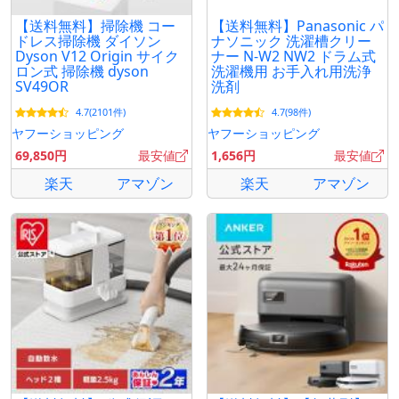
【送料無料】掃除機 コー
【送料無料】Panasonic パ
ドレス掃除機 ダイソン
ナソニック 洗濯槽クリー
Dyson V12 Origin サイク
ナー N-W2 NW2 ドラム式
ロン式 掃除機 dyson
洗濯機用 お手入れ用洗浄
SV49OR
洗剤
4.7(2101件)
4.7(98件)
ヤフーショッピング
ヤフーショッピング
69,850円
最安値
1,656円
最安値
楽天
アマゾン
楽天
アマゾン