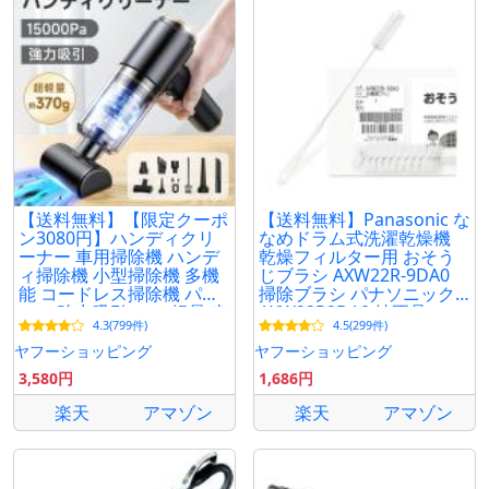
【送料無料】【限定クーポ
【送料無料】Panasonic な
ン3080円】ハンディクリ
なめドラム式洗濯乾燥機
ーナー 車用掃除機 ハンデ
乾燥フィルター用 おそう
ィ掃除機 小型掃除機 多機
じブラシ AXW22R-9DA0
能 コードレス掃除機 パワ
掃除ブラシ パナソニック
フル 強力吸引 ミニ 軽量 車
AXW22R9DA0 純正品
4.3(799件)
4.5(299件)
内 家庭用 爆買
ヤフーショッピング
ヤフーショッピング
3,580円
1,686円
楽天
アマゾン
楽天
アマゾン