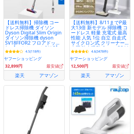
【送料無料】掃除機 コー
【送料無料】8/11までP最
ドレス掃除機 ダイソン
大13倍 新モデル 掃除機 コ
Dyson Digital Slim Origin
ードレス 軽量 充電式 最高
ダイソン掃除機 dyson
性能 人気 1位 自立 自走式
SV18FFOR2 フロアドック
サイクロン式 クリーナー
無 【アウトレットSALE】
布団 強力吸引 Orage RR11
4.5(118件)
4.6(3478件)
ヤフーショッピング
ヤフーショッピング
32,899円
最安値
12,500円
最安値
楽天
アマゾン
楽天
アマゾン