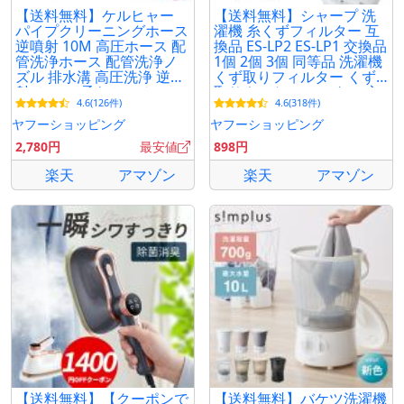
【送料無料】ケルヒャー
【送料無料】シャープ 洗
パイプクリーニングホース
濯機 糸くずフィルター 互
逆噴射 10M 高圧ホース 配
換品 ES-LP2 ES-LP1 交換品
管洗浄ホース 配管洗浄ノ
1個 2個 3個 同等品 洗濯機
ズル 排水溝 高圧洗浄 逆噴
くず取りフィルター くず
射 ホース 柔らかい ケルヒ
取りネット フィルター 交
4.6(126件)
4.6(318件)
ャー ホース 互換
換用 SHARP 旧型
ヤフーショッピング
ヤフーショッピング
2,780円
最安値
898円
楽天
アマゾン
楽天
アマゾン
【送料無料】【クーポンで
【送料無料】バケツ洗濯機