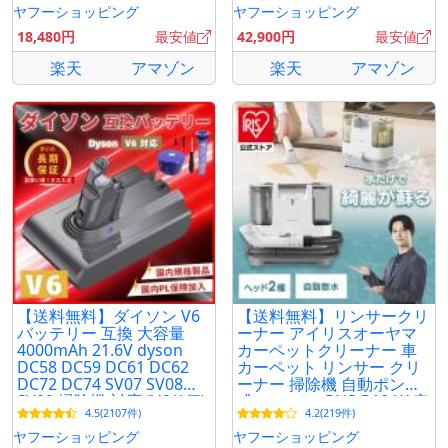
ヤフーショッピング
ヤフーショッピング
18,480円
最安値
42,900円
最安値
楽天
アマゾン
楽天
アマゾン
【送料無料】ダイソン V6
【送料無料】リンサークリ
バッテリー 互換 大容量
ーナー アイリスオーヤマ
4000mAh 21.6V dyson
カーペットクリーナー 車
DC58 DC59 DC61 DC62
カーペット リンサー クリ
DC72 DC74 SV07 SV08
ーナー 掃除機 自動ポンプ
SV09 掃除機 対応 (V6/1個)
式 ハンディ RNS-P10-W 安
4.5(2107件)
4.2(219件)
心延長保証対象
ヤフーショッピング
ヤフーショッピング