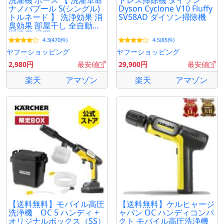
洗濯機 ホース 【 洗濯革命
ドレス掃除機 ダイソン
ナノバブール S(シングル)
Dyson Cyclone V10 Fluffy
トルネード 】 洗浄効果 消
SV58AD ダイソン掃除機
臭効果 部屋干し 全自動洗
濯機用 爆買
4.3(470件)
4.5(85件)
ヤフーショッピング
ヤフーショッピング
2,980円
最安値
29,900円
最安値
楽天
アマゾン
楽天
アマゾン
【送料無料】モバイル高圧
【送料無料】ケルヒャージ
洗浄機 OC 5 ハンディ +
ャパン OC ハンディコンパ
オリジナルボックス（SS）
クト モバイル高圧洗浄機