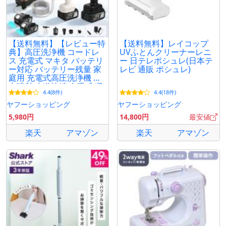
【送料無料】【レビュー特
【送料無料】レイコップ
典】高圧洗浄機 コードレ
UVふとんクリーナーレニ
ス 充電式 マキタ バッテリ
ー 日テレポシュレ(日本テ
ー対応 バッテリー残量 家
レビ 通販 ポシュレ)
庭用 充電式高圧洗浄機 強
力噴射 水道接続 自吸式 収
4.4(8件)
4.4(18件)
納ケース付 洗車
ヤフーショッピング
ヤフーショッピング
5,980円
14,800円
最安値
楽天
アマゾン
楽天
アマゾン