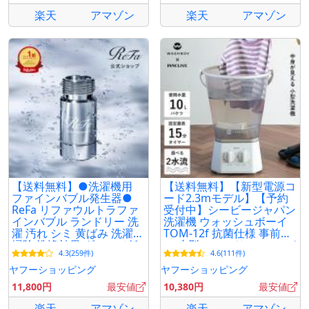
楽天
アマゾン
楽天
アマゾン
【送料無料】●洗濯機用
【送料無料】【新型電源コ
ファインバブル発生器●
ード2.3mモデル】【予約
ReFa リファウルトラファ
受付中】シービージャパン
インバブル ランドリー 洗
洗濯機 ウォッシュボーイ
濯 汚れ シミ 黄ばみ 洗濯槽
TOM-12f 抗菌仕様 事前洗
掃除 洗浄効果 ダメージ低
い 小型 ミニ バケツ コンパ
4.3(259件)
4.6(111件)
減 工事不要
クト
ヤフーショッピング
ヤフーショッピング
11,800円
最安値
10,380円
最安値
楽天
アマゾン
楽天
アマゾン