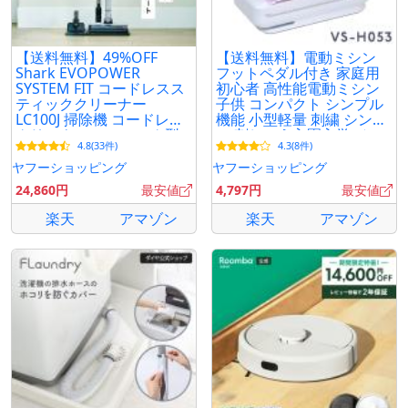
【送料無料】49%OFF
【送料無料】電動ミシン
Shark EVOPOWER
フットペダル付き 家庭用
SYSTEM FIT コードレスス
初心者 高性能電動ミシン
ティッククリーナー
子供 コンパクト シンプル
LC100J 掃除機 コードレス
機能 小型軽量 刺繍 シンプ
クリーナー スティック型
ル 刺しゅう入園入学 ベル
4.8(33件)
4.3(8件)
2WAY スタンド付き 吸引力
ソス
強力 軽量
ヤフーショッピング
ヤフーショッピング
24,860円
最安値
4,797円
最安値
楽天
アマゾン
楽天
アマゾン