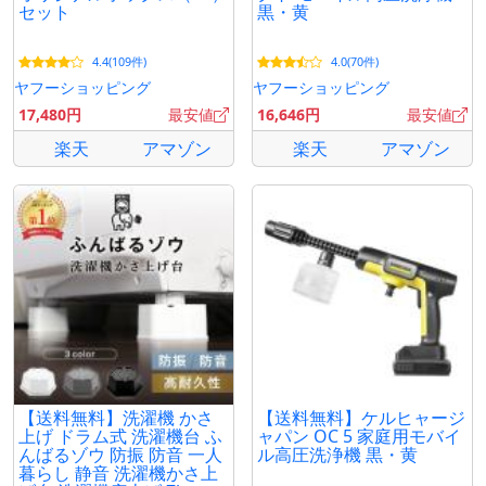
セット
黒・黄
4.4(109件)
4.0(70件)
ヤフーショッピング
ヤフーショッピング
17,480円
最安値
16,646円
最安値
楽天
アマゾン
楽天
アマゾン
【送料無料】洗濯機 かさ
【送料無料】ケルヒャージ
上げ ドラム式 洗濯機台 ふ
ャパン OC 5 家庭用モバイ
んばるゾウ 防振 防音 一人
ル高圧洗浄機 黒・黄
暮らし 静音 洗濯機かさ上