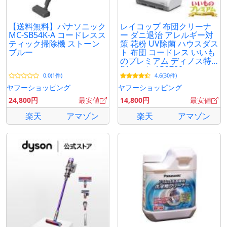
【送料無料】パナソニック
レイコップ 布団クリーナ
MC-SB54K-A コードレスス
ー ダニ退治 アレルギー対
ティック掃除機 ストーン
策 花粉 UV除菌 ハウスダス
ブルー
ト 布団 コードレス いいも
のプレミアム ディノス特
別セット AR2780
0.0(1件)
4.6(30件)
ヤフーショッピング
ヤフーショッピング
24,800円
最安値
14,800円
最安値
楽天
アマゾン
楽天
アマゾン