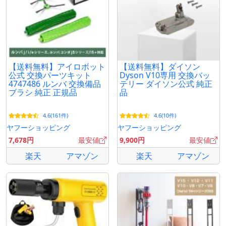
【送料無料】アイロボット
【送料無料】ダイソン
公式 交換パーツキット
Dyson V10専用 交換バッ
4747486 ルンバ 交換備品
テリー ダイソン公式 純正
ブラシ 純正 正規品
品
4.6(161件)
4.6(10件)
ヤフーショッピング
ヤフーショッピング
7,678円
最安値
9,900円
最安値
楽天
アマゾン
楽天
アマゾン