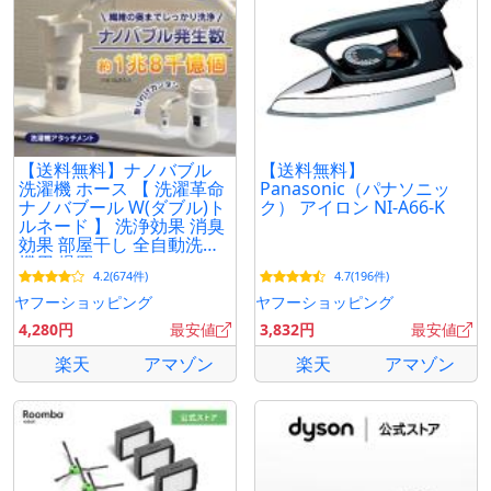
【送料無料】ナノバブル
【送料無料】
洗濯機 ホース 【 洗濯革命
Panasonic（パナソニッ
ナノバブール W(ダブル)ト
ク） アイロン NI-A66-K
ルネード 】 洗浄効果 消臭
効果 部屋干し 全自動洗濯
機用 爆買
4.2(674件)
4.7(196件)
ヤフーショッピング
ヤフーショッピング
4,280円
最安値
3,832円
最安値
楽天
アマゾン
楽天
アマゾン