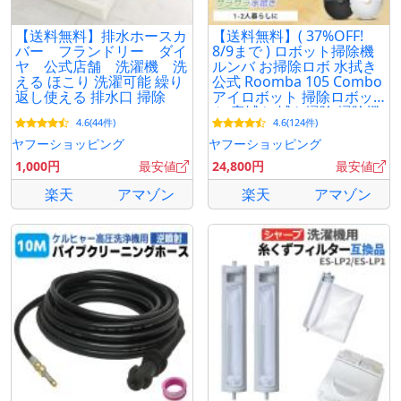
【送料無料】排水ホースカ
【送料無料】( 37%OFF!
バー フランドリー ダイ
8/9まで ) ロボット掃除機
ヤ 公式店舗 洗濯機 洗
ルンバ お掃除ロボ 水拭き
える ほこり 洗濯可能 繰り
公式 Roomba 105 Combo
返し使える 排水口 掃除
アイロボット 掃除ロボッ
ト 床拭き 拭き掃除 掃除機
4.6(44件)
4.6(124件)
iRobotメーカー保証
ヤフーショッピング
ヤフーショッピング
1,000円
最安値
24,800円
最安値
楽天
アマゾン
楽天
アマゾン