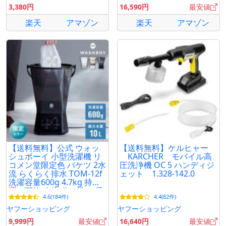
3,380円
16,590円
最安値
楽天
アマゾン
楽天
アマゾン
【送料無料】公式 ウォッ
【送料無料】ケルヒャー
シュボーイ 小型洗濯機 リ
KARCHER モバイル高
コメン堂限定色 バケツ 2水
圧洗浄機 OC 5 ハンディジ
流 らくらく排水 TOM-12f
ェット 1.328-142.0
洗濯容量600g 4.7kg 持ち
運び可能 小物 分け洗い 予
4.6(184件)
4.4(82件)
洗い
ヤフーショッピング
ヤフーショッピング
9,999円
最安値
16,640円
最安値