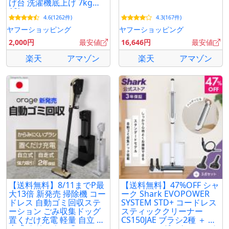
げ台 洗濯機底上げ 7kg
10kg
4.6(1262件)
4.3(167件)
ヤフーショッピング
ヤフーショッピング
2,000円
最安値
16,646円
最安値
楽天
アマゾン
楽天
アマゾン
【送料無料】8/11までP最
【送料無料】47%OFF シャ
大13倍 新発売 掃除機 コー
ーク Shark EVOPOWER
ドレス 自動ゴミ回収ステ
SYSTEM STD+ コードレス
ーション ごみ収集ドッグ
スティッククリーナー
置くだけ充電 軽量 自立 自
CS150JAE ブラシ2種 ＋ プ
走式 クリーナー Orage
レシジョンダスターセット