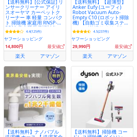
【送料無料】[公式保証] リ
【送料無料】【超薄型】
ンサークリーナー アイリ
Anker Eufy (ユーフィ)
スオーヤマ カーペットク
Robot Vacuum Auto-
リーナー 車 軽量 コンパク
Empty C10 (ロボット掃除
ト 掃除機 家庭用 RNSP-
機) 【自動ゴミ収集ステー
P500 安心延長保証対象
ション/伸縮サイドブラ
4.4(125件)
4.5(237件)
シ】
ヤフーショッピング
ヤフーショッピング
14,800円
最安値
29,990円
最安値
楽天
アマゾン
楽天
アマゾン
【送料無料】ナノバブル
【送料無料】掃除機 コー