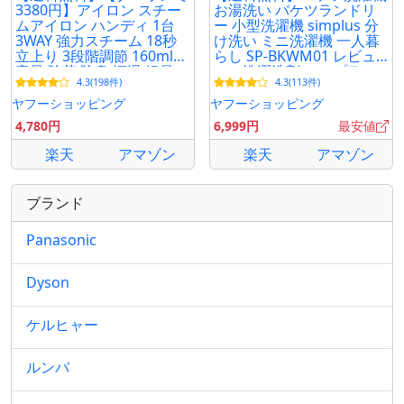
3380円】アイロン スチー
お湯洗い バケツランドリ
ムアイロン ハンディ 1台
ー 小型洗濯機 simplus 分
3WAY 強力スチーム 18秒
け洗い ミニ洗濯機 一人暮
立上り 3段階調節 160ml大
らし SP-BKWM01 レビュ
容量 除菌 除臭 恒温 軽量
ーで洗濯洗剤 シンプラス
4.3(198件)
4.3(113件)
衣類スチーマー
【メーカー保証1年】
ヤフーショッピング
ヤフーショッピング
4,780円
6,999円
最安値
楽天
アマゾン
楽天
アマゾン
ブランド
Panasonic
Dyson
ケルヒャー
ルンバ