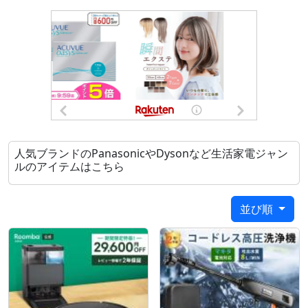
メーカー 公式 公式店 保証 人気 スケジュール スマー
トホーム wifi アプリ 実用的 便利グッズ 家事 ペット
花粉 掃除機 クリーナー ギフト プレゼント 贈り物 家
族 両親 母 父 祖母 祖父 娘 息子 結婚 新婚 新築 新生活
引っ越し 成人祝い 昇進祝い 合格祝い 還暦 誕生日 結
婚記念日
人気ブランドのPanasonicやDysonなど生活家電ジャン
ルのアイテムはこちら
並び順