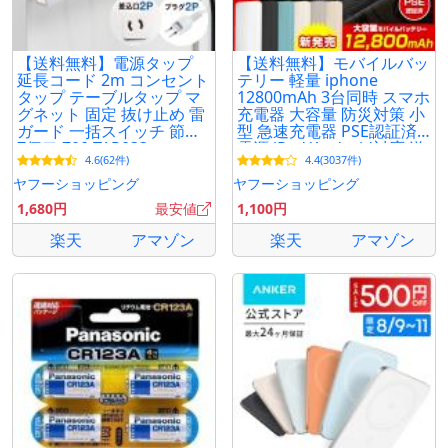
【送料無料】電源タップ
【送料無料】モバイルバッ
延長コード 2m コンセント
テリー 軽量 iphone
タップ テーブルタップ マ
12800mAh 3台同時 スマホ
グネット 固定 抜け止め 雷
充電器 大容量 防災対策 小
ガード 一括スイッチ 節電
型 急速充電器 PSE認証済
7個口 700-TAP033
電源 iPad/Android対応 送
4.6(62件)
4.4(3037件)
料無料 | Oshimoba公式
ヤフーショッピング
ヤフーショッピング
1,680円
最安値
1,100円
楽天
アマゾン
楽天
アマゾン