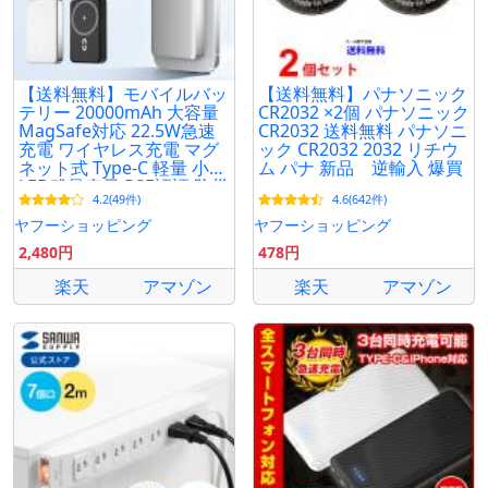
【送料無料】モバイルバッ
【送料無料】パナソニック
テリー 20000mAh 大容量
CR2032 ×2個 パナソニック
MagSafe対応 22.5W急速
CR2032 送料無料 パナソニ
充電 ワイヤレス充電 マグ
ック CR2032 2032 リチウ
ネット式 Type-C 軽量 小型
ム パナ 新品 逆輸入 爆買
LED残量表示 PSE認証 防災
4.2(49件)
4.6(642件)
機内持ち込み可
ヤフーショッピング
ヤフーショッピング
2,480円
478円
楽天
アマゾン
楽天
アマゾン