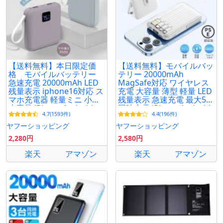
【送料無料】本日限定価
【送料無料】モバイルバッ
格 モバイルバッテリー
テリー 20000mAh
急速充電 20000mAh LED
MagSafe対応 ワイヤレス
残量表示 iphone16対応 ス
充電 大容量 薄型 軽量 LED
マホ充電器 軽量ミニ 小型
残量表示 急速充電 最大5台
大容量 iPhone Android
同時充電 iPhone Android
4.7(1593件)
4.4(196件)
PSE認証済
スマホ充電器 PSE認証済
ヤフーショッピング
ヤフーショッピング
2,280円
2,580円
楽天
アマゾン
楽天
アマゾン