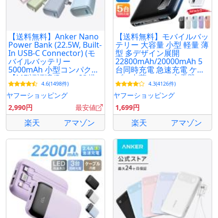
【送料無料】Anker Nano
【送料無料】モバイルバッ
Power Bank (22.5W, Built-
テリー 大容量 小型 軽量 薄
In USB-C Connector) (モ
型 多デザイン展開
バイルバッテリー
22800mAh/20000mAh 5
5000mAh 小型コンパクト)
台同時充電 急速充電 ケー
【MFi認証済/PowerIQ搭
ブル内蔵 スマホ充電器
4.6(1498件)
4.3(4126件)
載】
iPhone17 超PayPay祭 爆
買
ヤフーショッピング
ヤフーショッピング
2,990円
最安値
1,699円
楽天
アマゾン
楽天
アマゾン