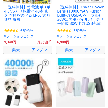
【送料無料】乾電池 単3 単
【送料無料】Anker Power
4 アルカリ乾電池 40本 東
Bank (10000mAh, Fusion,
芝 本数を選べる LR6L 送料
Built-In USB-C ケーブル)
無料 爆買
30W出力モバイルバッテリ
ー搭載 30W出力USB充電
器
4.7(563件)
4.7(347件)
ヤフーショッピング
ヤフーショッピング
1,348円
最安値
6,990円
楽天
アマゾン
楽天
アマゾン