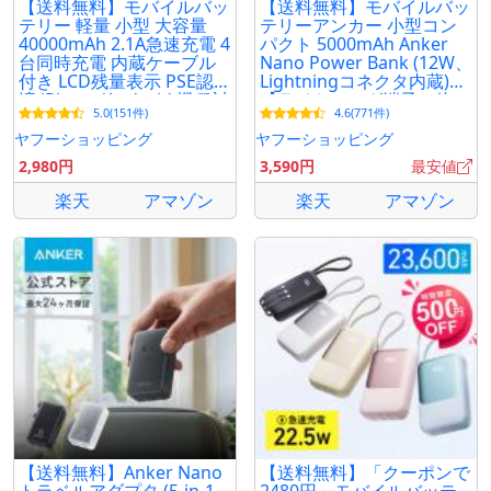
【送料無料】モバイルバッ
【送料無料】モバイルバッ
テリー 軽量 小型 大容量
テリーアンカー 小型コン
40000mAh 2.1A急速充電 4
パクト 5000mAh Anker
台同時充電 内蔵ケーブル
Nano Power Bank (12W、
付き LCD残量表示 PSE認証
Lightningコネクタ内蔵)
済 iPhone/Android 機種対
【ライトニング端子一体
5.0(151件)
4.6(771件)
応 旅行 停電対策
型】
ヤフーショッピング
ヤフーショッピング
2,980円
3,590円
最安値
楽天
アマゾン
楽天
アマゾン
【送料無料】Anker Nano
【送料無料】「クーポンで