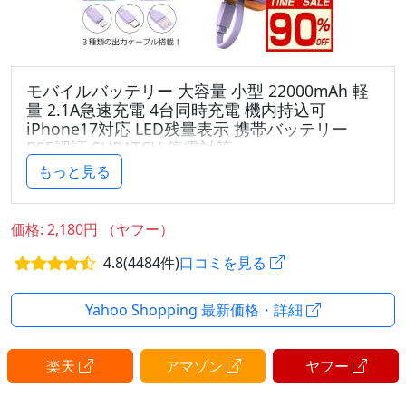
モバイルバッテリー 大容量 小型 22000mAh 軽
量 2.1A急速充電 4台同時充電 機内持込可
iPhone17対応 LED残量表示 携帯バッテリー
PSE認証 SHRATCH 停電対策
もっと見る
■商品詳細：
商品名：モバイルバッテリー
型番：B18
価格: 2,180円 （ヤフー）
サイズ：W110*D68*H19mm
4.8(4484件)
口コミを見る
重量：約200g
容量：22000mah
届出事業者名：株式会社成洋
Yahoo Shopping 最新価格・詳細
残量表示：LED
電気用品安全法（PSE）認証商品：「PSEマーク（丸
楽天
アマゾン
ヤフー
形）」あり