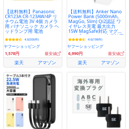
【送料無料】Panasonic
【送料無料】Anker Nano
CR123A CR-123AW/4P リ
Power Bank (5000mAh,
チウム電池 3V 4個 カメラ
MagGo, Slim) Qi2認証 ワ
用 パナソニック カメラ ヘ
イヤレス充電 最大出力
ッドランプ用 電池
15W MagSafe対応 マグネ
ット式ワイヤレス充電対応
4.6(506件)
4.6(198件)
ヤフーショッピング
ヤフーショッピング
1,578円
最安値
6,990円
最安値
楽天
アマゾン
楽天
アマゾン