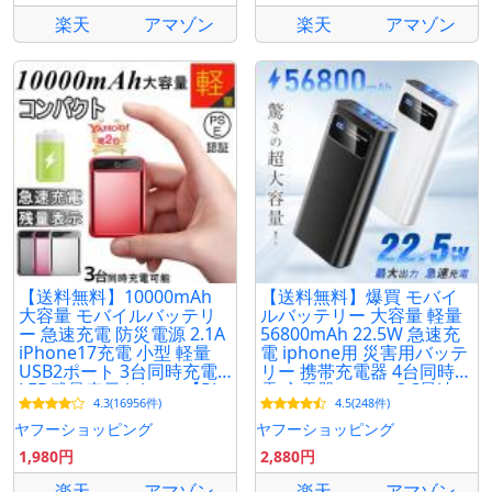
楽天
アマゾン
楽天
アマゾン
【送料無料】10000mAh
【送料無料】爆買 モバイ
大容量 モバイルバッテリ
ルバッテリー 大容量 軽量
ー 急速充電 防災電源 2.1A
56800mAh 22.5W 急速充
iPhone17充電 小型 軽量
電 iphone用 災害用バッテ
USB2ポート 3台同時充電
リー 携帯充電器 4台同時充
LED残量表示 iphone【PL
電 充電器 type-c QC最速
4.3(16956件)
4.5(248件)
保険加入済み製品・安心】
ヤフーショッピング
ヤフーショッピング
1,980円
2,880円
楽天
アマゾン
楽天
アマゾン