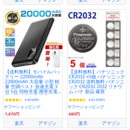
【送料無料】モバイルバッ
【送料無料】パナソニック
テリー 22000mAh
CR2032 ×5個 パナソニック
22800mAh 大容量 小型 軽
CR2032 送料無料 パナソニ
量 空調ベスト 急速充電 3
ック CR2032 2032 リチウ
台 5台 同時充電 携帯充電
ム パナ 新品 爆買
器 LED残量表示 携帯バッ
4.4(104件)
4.6(1339件)
テリー PSE認証 超PayPay
祭
ヤフーショッピング
ヤフーショッピング
1,670円
680円
楽天
アマゾン
楽天
アマゾン