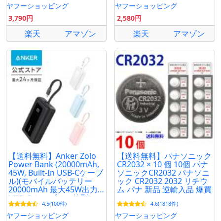
心】
ヤフーショッピング
ヤフーショッピング
3,790円
2,580円
楽天
アマゾン
楽天
アマゾン
【送料無料】Anker Zolo
【送料無料】パナソニック
Power Bank (20000mAh,
CR2032 × 10 個 10個 パナ
45W, Built-In USB-Cケーブ
ソニックCR2032 パナソニ
ル)(モバイルバッテリー
ック CR2032 2032 リチウ
20000mAh 最大45W出力
ム パナ 新品 逆輸入品 爆買
USB-C ケーブル一体型)
4.5(100件)
4.6(1818件)
ヤフーショッピング
ヤフーショッピング