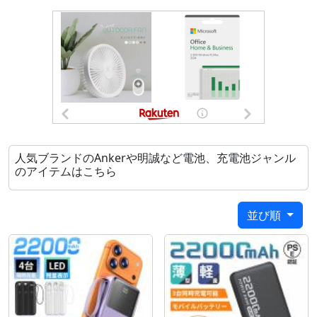
■ポイント
★【4台同時充電・急速充電対応】：
4台のデバイスを同時に充電可能、友達や家族とシェ
アできて、複数のデバイスを持ち運ぶ方にも便利な大
容量USB充電器です。
★【22000mA超大容量】：
22000mAhのバッテリー容量を搭載、1度の充電で数
日使用も可能、旅行やキャンプに安心感が違います。
人気ブランドのAnkerや明誠など電池、充電池ジャンル
様々なデバイスに対応し、スマートフォン、タブレッ
のアイテムはこちら
ト、デジタルカメラなど、あらゆる、USB充電対応機
器を充電することができます。
並び順
★【PSEマーク認証済】：
日本の電気用品安全法お技術基準に合格した安全性の
高いモバイルバッテリーです。軽荷重保護、過電流保
護、短絡保護、過充電保護、過熱保護、低電圧保護等
の6つ安心の回路設計を備えました。