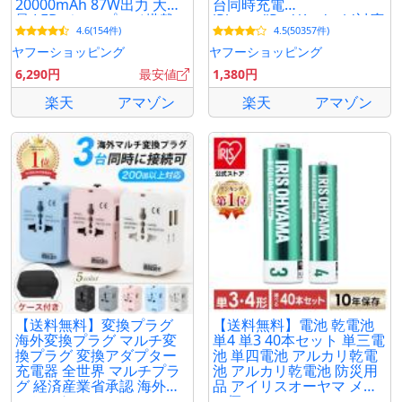
20000mAh 87W出力 大容
台同時充電
量 LEDディスプレイ搭載
iPhone/iPad/Android対応
4.6(154件)
4.5(50357件)
USB-Cケーブル内蔵)
【PL保険加入済み製品・安
心】
ヤフーショッピング
ヤフーショッピング
6,290円
最安値
1,380円
楽天
アマゾン
楽天
アマゾン
【送料無料】変換プラグ
【送料無料】電池 乾電池
海外変換プラグ マルチ変
単4 単3 40本セット 単三電
換プラグ 変換アダプター
池 単四電池 アルカリ乾電
充電器 全世界 マルチプラ
池 アルカリ乾電池 防災用
グ 経済産業省承認 海外コ
品 アイリスオーヤマ メー
ンセント
ル便