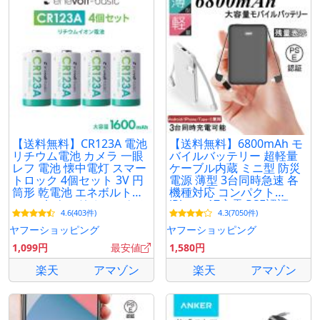
【送料無料】CR123A 電池
【送料無料】6800mAh モ
リチウム電池 カメラ 一眼
バイルバッテリー 超軽量
レフ 電池 懐中電灯 スマー
ケーブル内蔵 ミニ型 防災
トロック 4個セット 3V 円
電源 薄型 3台同時急速 各
筒形 乾電池 エネボルト
機種対応 コンパクト
enevolt キュリオロック セ
iPhone17充電 PSE認証
4.6(403件)
4.3(7050件)
サミ 爆買
【PL保険加入済み製品・安
心】
ヤフーショッピング
ヤフーショッピング
1,099円
最安値
1,580円
楽天
アマゾン
楽天
アマゾン