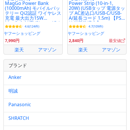
MagGo Power Bank
Power Strip (10-in-1,
(10000mAh) モバイルバッ
20W) (USBタップ 電源タッ
テリー Qi2認証 ワイヤレス
プ AC差込口/USB-C/USB-
充電 最大出力15W
A/延長コード 1.5m) 【PSE
MagSafe対応 iPhone 15 /
技術基準適合】
4.6(124件)
4.7(109件)
14 / 13シリーズ専用
ヤフーショッピング
ヤフーショッピング
7,990円
2,840円
最安値
楽天
アマゾン
楽天
アマゾン
ブランド
Anker
明誠
Panasonic
SHRATCH