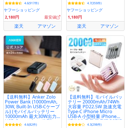
4.6(917件)
4.7(359件)
ヤフーショッピング
ヤフーショッピング
2,180円
最安値
1,180円
楽天
アマゾン
楽天
アマゾン
【送料無料】Anker Zolo
【送料無料】モバイルバッ
Power Bank (10000mAh,
テリー 20000mAh/74Wh
30W, Built-In USB-Cケーブ
大容量 PD22.5W 急速充電
ル) (モバイルバッテリー
Type-C iPhone Micro
10000mAh 最大30W出力
USB-A 小型軽量 iPhone
USB-C ケーブル一体型)
17/16充電 防災電源 PSE認
4.6(82件)
4.3(298件)
証【PL保険加入済み・安