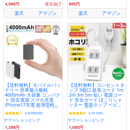
4,990円
最安値
999円
楽天
アマゾン
楽天
アマゾン
【送料無料】モバイルバッ
【送料無料】コンセントタ
テリー 世界最小最軽
ップ 3個口 延長コード 1m
4000mAh 大容量 コンパク
2m 3m 5m 短い 電源コー
ト 防災電源 スマホ充電
ド 安全ガード ほこりシャ
iPhone17充電 超薄型軽量
ッター 電源タップ ベビー
出力2ポート 急速充電【PL
ガード 延長コンセント た
4.4(10992件)
4.7(119件)
保険加入済み製品・安心】
こあしコンセント
ヤフーショッピング
ヤフーショッピング
1,298円
1,080円