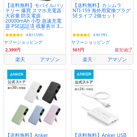
【送料無料】モバイルバッ
【送料無料】カシムラ
テリー 爆買 スマホ充電器
NTI-159 海外用変換プラグ
大容量 防災電源
SEタイプ 2個セット
20000mAh 小型 急速充電
器 PSE認証済 残量表示 3台
同時充電 携帯充電器
4.8(1172件)
4.9(17件)
iPhone/iPad/Android対応
ヤフーショッピング
ヤフーショッピング
2,399円
561円
最安値
楽天
アマゾン
楽天
アマゾン
【送料無料】Anker
【送料無料】Anker USB