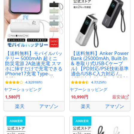
【送料無料】モバイルバッ
【送料無料】Anker Power
テリー 5000mAh 超ミニ
Bank (25000mAh, Built-In
防災電源 2A急速充電 スマ
& 巻取り式USB-Cケーブ
ホに挿すだけで充電できる
ル) 【PD対応/PSE技術基準
iPhone17充電 Type-
適合/USB-C入力対応 /
C/iPhoneコネクター付
165W出力 MacBook PD対
4.3(2918件)
4.7(125件)
【PL保険加入済み製品・安
応Windows
心】
ヤフーショッピング
ヤフーショッピング
1,580円
10,990円
最安値
楽天
アマゾン
楽天
アマゾン