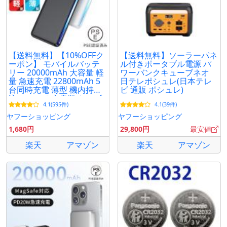
【送料無料】【10%OFFク
【送料無料】ソーラーパネ
ーポン】 モバイルバッテ
ル付きポータブル電源 パ
リー 20000mAh 大容量 軽
ワーバンクキューブネオ
量 急速充電 22800mAh 5
日テレポシュレ(日本テレ
台同時充電 薄型 機内持ち
ビ 通販 ポシュレ)
込み スマホ充電器 ケーブ
4.1(595件)
4.1(39件)
ル内蔵 爆買 超PayPay祭
ヤフーショッピング
ヤフーショッピング
1,680円
29,800円
最安値
楽天
アマゾン
楽天
アマゾン