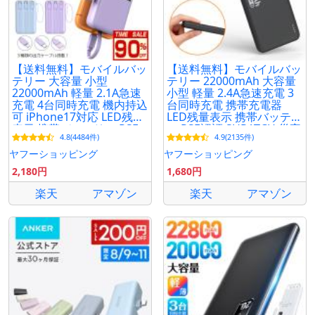
■注意：
※モニターの発色の具合により、実際の物と色が異な
る場合がございます。
※入荷時期により商品の仕様やパッケージのデザイン
【送料無料】モバイルバッ
【送料無料】モバイルバッ
は予告なく変更される場合がありますので、予めご了
テリー 大容量 小型
テリー 22000mAh 大容量
22000mAh 軽量 2.1A急速
小型 軽量 2.4A急速充電 3
承ください。
充電 4台同時充電 機内持込
台同時充電 携帯充電器
可 iPhone17対応 LED残量
LED残量表示 携帯バッテリ
表示 携帯バッテリー PSE
ー PSE認証 SHRATCH 災害
4.8(4484件)
4.9(2135件)
認証 SHRATCH 停電対策
停電対策
ヤフーショッピング
ヤフーショッピング
2,180円
1,680円
楽天
アマゾン
楽天
アマゾン