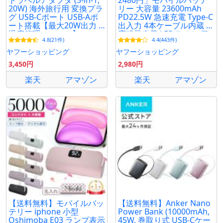
トラベルアダプタ (5-in-1,
2480円」モバイルバッテ
20W) 海外旅行用 変換プラ
リー 大容量 23600mAh
グ USB-Cポート USB-Aポ
PD22.5W 急速充電 Type-C
ート搭載【最大20W出力 /
出入力 4本ケーブル内蔵 対
温度管理システム】
応残量表示 LEDライト 便
4.8(21件)
4.4(443件)
利グッズ停電 PSE MFi認証
ヤフーショッピング
ヤフーショッピング
3,450円
2,980円
楽天
アマゾン
楽天
アマゾン
【送料無料】モバイルバッ
【送料無料】Anker Nano
テリー iphone 小型
Power Bank (10000mAh,
Oshimoba E03 ランプ表示
45W, 巻取り式 USB-Cケー