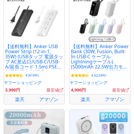
【送料無料】Anker USB
【送料無料】Anker Power
Power Strip (12-in-1,
Bank (30W, Fusion, Built-
35W) (USBタップ 電源タッ
In USB-C ケーブル
プ AC差込口/USB-C/USB-
Lightningケーブル)
A/延長コード 1.5m) PSE技
(5000mAh 22.5W出力モバ
術基準適合/USB Power
イルバッテリー搭載 30W
4.9(19件)
4.5(224件)
Delivery対応
出力)
ヤフーショッピング
ヤフーショッピング
3,990円
最安値
4,990円
最安値
楽天
アマゾン
楽天
アマゾン