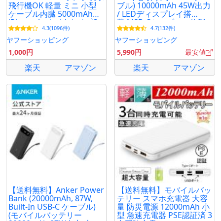
飛行機OK 軽量 ミニ 小型
ブル) 10000mAh 45W出力
ケーブル内臓 5000mAh
/ LEDディスプレイ搭
iPhone Android タイプC
載/USB-Cケーブル一体型
4.3(1096件)
4.7(132件)
アイフォン 軽い 名入れ
ヤフーショッピング
ヤフーショッピング
1,000円
5,990円
最安値
楽天
アマゾン
楽天
アマゾン
【送料無料】Anker Power
【送料無料】モバイルバッ
Bank (20000mAh, 87W,
テリー スマホ充電器 大容
Built-In USB-C ケーブル)
量 防災電源 12000mAh 小
(モバイルバッテリー
型 急速充電器 PSE認証済 3