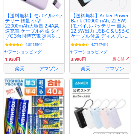
【送料無料】モバイルバッ
【送料無料】Anker Power
テリー 軽量 小型
Bank (10000mAh, 22.5W)
22000mAh大容量 2.4A急
(モバイルバッテリー 最大
速充電 ケーブル内蔵 タイ
22.5W出力 USB-C & USB-C
プC 3台同時充電 災害対策
ケーブル付属 ディスプレ
Smoatc iphone17シリー
イ搭載) USB PD
4.8(1755件)
4.7(1474件)
ズ対応 残量表示 PSE認証
済
ヤフーショッピング
ヤフーショッピング
1,930円
3,990円
最安値
楽天
アマゾン
楽天
アマゾン