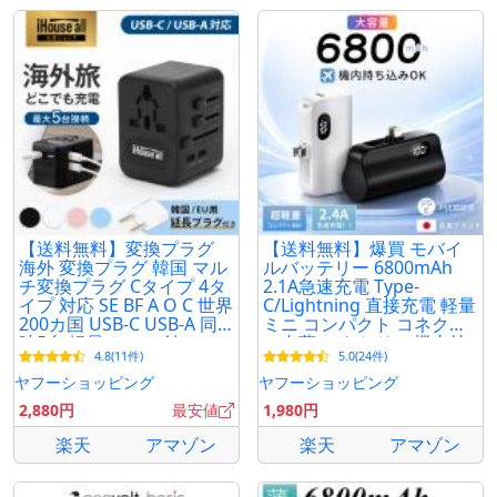
【送料無料】変換プラグ
【送料無料】爆買 モバイ
海外 変換プラグ 韓国 マル
ルバッテリー 6800mAh
チ変換プラグ Cタイプ 4タ
2.1A急速充電 Type-
イプ 対応 SE BF A O C 世界
C/Lightning 直接充電 軽量
200カ国 USB-C USB-A 同
ミニ コンパクト コネクタ
時5台 軽量 ケース付
ー内蔵 アウトドア 機内持
4.8(11件)
5.0(24件)
込可 PSE認証 停電対策 防
災
ヤフーショッピング
ヤフーショッピング
2,880円
最安値
1,980円
楽天
アマゾン
楽天
アマゾン