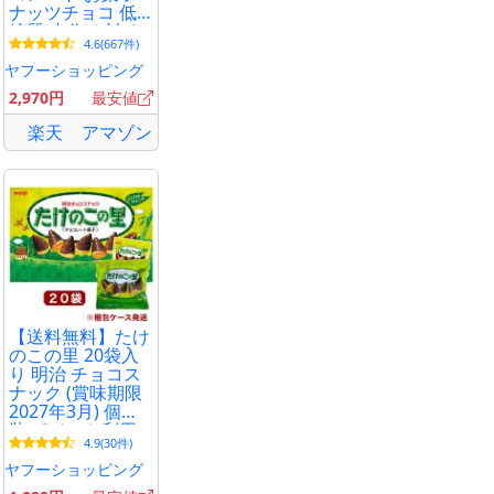
ナッツチョコ 低
糖質 小分け 詰め
4.6(667件)
合わせ プレゼン
ト キャラメル ピ
ヤフーショッピング
ーカンナッツ 贅
2,970円
最安値
沢ナッツショコラ
ータ
楽天
アマゾン
【送料無料】たけ
のこの里 20袋入
り 明治 チョコス
ナック (賞味期限
2027年3月) 個包
装 ポイント利用
4.9(30件)
お菓子 詰め合わ
せ 送料無料 コス
ヤフーショッピング
トコ