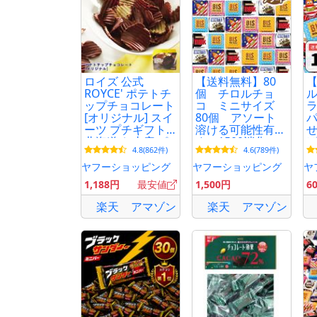
ロイズ 公式
【送料無料】80
ROYCE' ポテトチ
個 チロルチョ
ル
ップチョコレート
コ ミニサイズ
ラ
[オリジナル] スイ
80個 アソート
パ
ーツ プチギフト
溶ける可能性有で
せ
北海道 お土産 ポ
す 1500消化
ば
4.8(862件)
4.6(789件)
イント利用
2026年12月
ト
ヤフーショッピング
ヤフーショッピング
ヤ
1,188円
最安値
1,500円
6
楽天
アマゾン
楽天
アマゾン