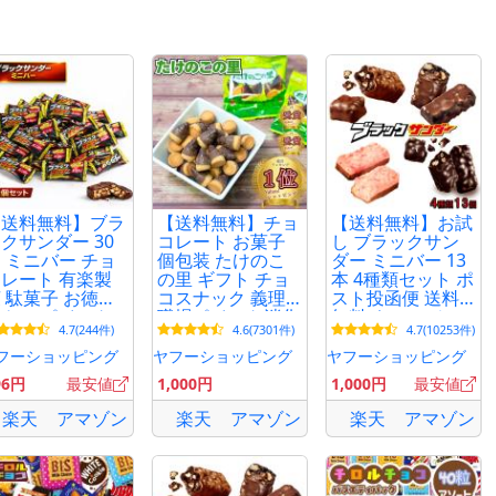
メーカー製造日より9〜10ケ月
※お送りする商品の賞味期限が上記の期
とを説明するものではございません。
保存方法
直射日光・高温多湿の場所を避け、28
【送料無料】ブラ
【送料無料】チョ
【送料無料】お試
ください。
クサンダー 30
コレート お菓子
し ブラックサン
 ミニバー チョ
個包装 たけのこ
ダー ミニバー 13
レート 有楽製
の里 ギフト チョ
本 4種類セット ポ
関連ワード
 駄菓子 お徳用
コスナック 義理
スト投函便 送料
やつ ポイント
職場ポイント消化
無料 ナッツ チョ
ポイント消化 PayPay 爆買
4.7(244件)
4.6(7301件)
4.7(10253件)
用 プレゼント
利用
コ いちご ミル
フト コストコ
ク
フーショッピング
ヤフーショッピング
ヤフーショッピング
96円
最安値
1,000円
1,000円
最安値
楽天
アマゾン
楽天
アマゾン
楽天
アマゾン