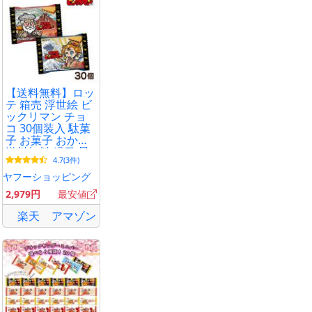
【送料無料】ロッ
テ 箱売 浮世絵 ビ
ックリマン チョ
コ 30個装入 駄菓
子 お菓子 おかし
送料無料 縁日 景
4.7(3件)
品 問屋 お祭り 子
供 おもちゃ 祭り
ヤフーショッピング
縁日用品 屋台 イ
2,979円
最安値
ベント
楽天
アマゾン