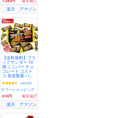
1,080円
最安値
楽天
アマゾン
【送料無料】ブラ
ックサンダー 10
個 ミニバー チョ
コレート コスト
コ 有楽製菓 バレ
ンタイン ホワイ
4.8(12件)
トデー チョコ チ
ョコスナック 小
ヤフーショッピング
分け 詰め合わせ
610円
最安値
楽天
アマゾン