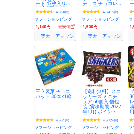
ート 47枚入り
チョコ チョコレ
ー
賞味期限2027年1
ート 訳あり
袋
4.6(50件)
4.6(415件)
月以降
2
ヤフーショッピング
ヤフーショッピング
ヤ
1,140円
最安値
1,500円
1
楽天
アマゾン
楽天
アマゾン
三立製菓 チョコ
【送料無料】スニ
バット 30本×1箱
ッカーズ ミニチ
3
ュア 60個入 個包
レ
装 (賞味期限 2027
消
年1月) ポイント利
用
用 おやつ チョコ
食
4.8(51件)
4.8(124件)
レート ピーナッ
つ
ツ 業務用 イベン
小
ヤフーショッピング
ヤフーショッピング
ヤ
ト用 送料無料 コ