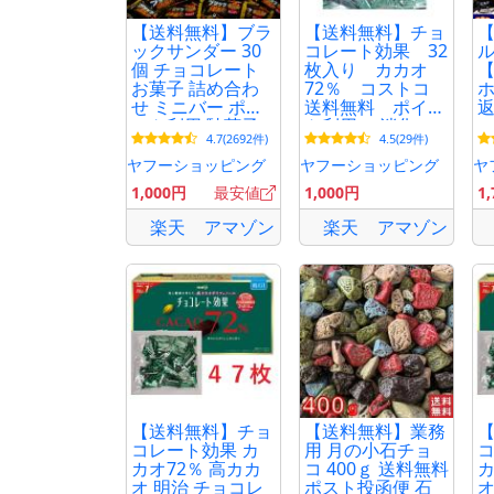
【送料無料】ブラ
【送料無料】チョ
ックサンダー 30
コレート効果 32
ル
個 チョコレート
枚入り カカオ
お菓子 詰め合わ
72％ コストコ
ホ
せ ミニバー ポイ
送料無料 ポイン
返
ント利用 駄菓子
ト利用 消化
コ
4.7(2692件)
4.5(29件)
有楽製菓 爆買
お試し商品
個
ポ
ヤフーショッピング
ヤフーショッピング
ヤ
用
1,000円
最安値
1,000円
1
シ
楽天
アマゾン
楽天
アマゾン
【送料無料】チョ
【送料無料】業務
コレート効果 カ
用 月の小石チョ
コ
カオ72％ 高カカ
コ 400ｇ 送料無料
カ
オ 明治 チョコレ
ポスト投函便 石
オ