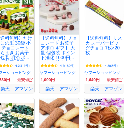
【送料無料】たけ
【送料無料】チョ
【送料無料】リス
この里 30袋 小
コレート お菓子
カ スーパービッ
 チョコレート
アポロ ギフト 大
グチョコ 1枚×20
らまき お菓子
量 個包装 ポイン
枚
包装 明治 ポイ
ト消化 1000円ポ
ト利用 爆買
ッキリ 詰め合わ
4.7(311件)
4.7(189件)
4.8(68件)
せ プチギフト 20
袋セット
フーショッピング
ヤフーショッピング
ヤフーショッピング
,680円
最安値
1,000円
1,640円
最安値
楽天
アマゾン
楽天
アマゾン
楽天
アマゾン