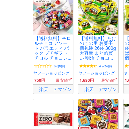
【送料無料】チロ
【送料無料】たけ
ルチョコ アソー
のこの里 お菓子
の
ト バラエティ パ
個包装 26袋 300g
袋
ック プチギフト
大容量 まとめ買
ば
チロル チョコレ
い 明治 チョコレ
個
ート チョコ ホワ
ート チョコスナ
ン
0.0(0件)
4.9(24件)
イトデー 義理チ
ック ポイント消
ョコ 退職 お菓子
化 利用 爆買
ヤフーショッピング
ヤフーショッピング
ヤ
詰め合わせ 個包
750円
最安値
1,680円
最安値
1
装 大量
楽天
アマゾン
楽天
アマゾン