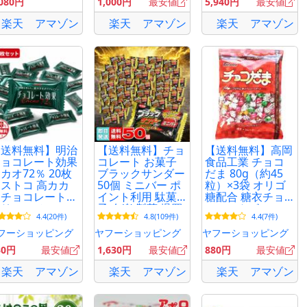
,080円
1,000円
最安値
5,940円
最安値
イント消化
クール便配送
楽天
アマゾン
楽天
アマゾン
楽天
アマゾン
【送料無料】明治
【送料無料】チョ
【送料無料】高岡
チョコレート効果
コレート お菓子
食品工業 チョコ
カオ72％ 20枚
ブラックサンダー
だま 80g（約45
ストコ 高カカ
50個 ミニバー ポ
粒）×3袋 オリゴ
オチョコレート
イント利用 駄菓
糖配合 糖衣チョ
ポリフェノール
子 有楽 製菓 爆買
コレートボール
4.4(20件)
4.8(109件)
4.4(7件)
分け 詰め合わ
チョコ玉
せ
フーショッピング
ヤフーショッピング
ヤフーショッピング
30円
最安値
1,630円
最安値
880円
最安値
楽天
アマゾン
楽天
アマゾン
楽天
アマゾン