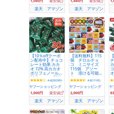
1,080円
最安値
1,480円
最安値
1
ストコ
楽天
アマゾン
楽天
アマゾン
【10％offクーポ
【送料無料】115
ン配布中】チョコ
個 チロルチョ
レート効果 カカ
コ ミニサイズ
カ
オ 72% 高カカオ
115個 アソー
コ
ポリフェノール
ト 溶ける可能性
30枚 カカオ 70%
有です ペイペイ
4.4(2923件)
4.8(111件)
以上 大容量 明治
消化 2026年12月
小
バレンタイン ホ
ヤフーショッピング
ヤフーショッピング
ヤ
ワイトデー
1,000円
最安値
2,000円
8
楽天
アマゾン
楽天
アマゾン