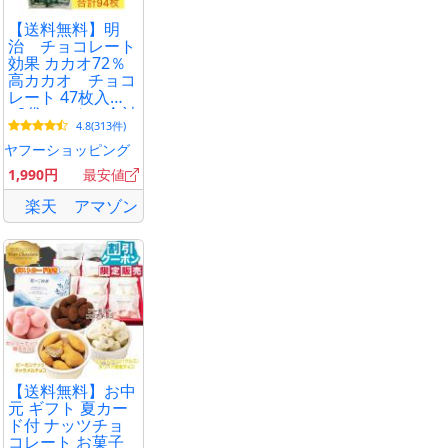
【送料無料】明
治 チョコレート
効果 カカオ72％
高カカオ チョコ
レート 47枚入り
×2袋セット 合計
4.8(313件)
94枚 常温配送
賞味期限2027年3
ヤフーショッピング
月以降
1,990円
最安値
楽天
アマゾン
【送料無料】お中
元 ギフト 夏カー
ド付 ナッツチョ
コレート お菓子