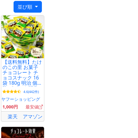
並び順
間を有しているこ
℃以下で保存して
【送料無料】たけ
のこの里 お菓子
チョコレート チ
ョコスナック 16
袋 180g 明治 個包
装 ポイント消化
4.6(442件)
利用 爆買
ヤフーショッピング
1,000円
最安値
楽天
アマゾン