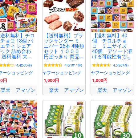
【送料無料】チロ
【送料無料】ブラ
【送料無料】40
チョコ 18個 バ
ックサンダー ミ
個 チロルチョ
エティ シェア
ニバー 26本 4種類
コ ミニサイズ
ック 詰め合わ
セット １０００
40個 アソート溶
 送料無料 大量
円ぽっきり 商品
ける可能性有で
らまき ポイン
券 ポイント消化
す ペイペイ消化
4.4(535件)
4.6(1011件)
4.5(207件)
利用 お菓子
ポスト投函便 グ
2026年12月
ラノーラ いちご
フーショッピング
ヤフーショッピング
ヤフーショッピング
ナッツ
00円
1,000円
1,000円
楽天
アマゾン
楽天
アマゾン
楽天
アマゾン