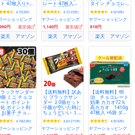
ト 47枚入り×2
レート 47枚入
タイン チョコレ
セット 合計94
り 常温配送 ポ
ート ギフト 個包
4.7(53件)
4.7(123件)
4.5(10件)
枚 賞味期限
イント消化 賞味
装 送料無料 お菓
027年以降
期限2027年3月以
子 ポイント消化
フーショッピング
ヤフーショッピング
ヤフーショッピング
降
利用 ビスケット
,990円
最安値
1,140円
最安値
818円
お菓子 大容量 シ
ェア
楽天
アマゾン
楽天
アマゾン
楽天
アマゾン
ブラックサンダー
【送料無料】訳あ
【送料無料】明
0個 ミニ チョコ
り ブラックサン
治 チョコレート
ート ポイント
ダー ２0個セット
効果 カカオ72％
化 ポイント利
小腹が空いた時に
高カカオ 1410g
 お菓子 チョコ
ちょうどいい １
47枚入 ×6袋 ダー
品 個包装 おや
０００円ポッキリ
クチョコレート
4.7(823件)
4.6(1271件)
4.9(16件)
 大量 ばらまき
送料無料 ポスト
コストコ クール
分け 大容量 お
便投函便 チョコ
便 賞味期限
フーショッピング
ヤフーショッピング
ヤフーショッピング
返し
チョコレート ポ
2027年3月以降