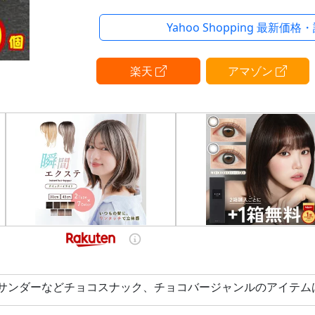
みんなで楽しむ、圧倒的ザクザク感のチ
クサンダー」
Yahoo Shopping 最新価格
ココアクッキーとプレーンビスケットを
楽天
アマゾン
ーティング
個包装で便利。
■ココアクッキーのほろ苦さとチョコレ
チした味わい。
見た目は少し小さいですが、ザクザクと
る食感は癖になる美味しさです。
■ご家族で楽しむお菓子や自宅ストック
ご利用いただけます。
サンダーなどチョコスナック、チョコバージャンルのアイテム
賞味期限