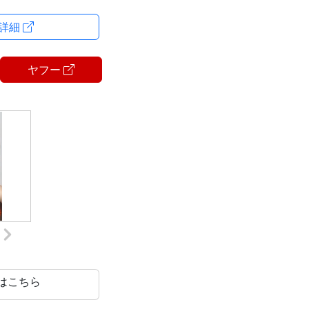
ョコバー「ブラッ
・詳細
チョコレートでコ
ヤフー
ートの甘みがマッ
した食べ応えのあ
用お菓子としても
はこちら