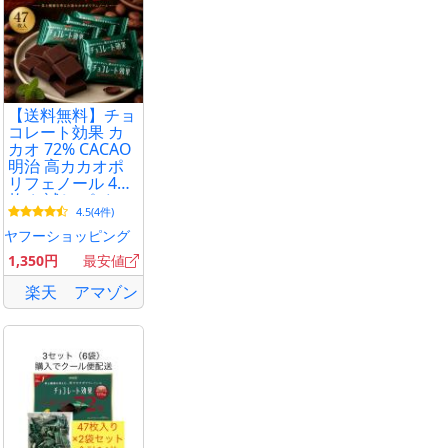
【送料無料】チョ
コレート効果 カ
カオ 72% CACAO
明治 高カカオポ
リフェノール 47
枚 お試し ポイン
4.5(4件)
ト消化 爆買
ヤフーショッピング
1,350円
最安値
楽天
アマゾン