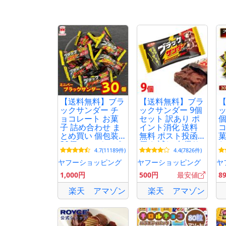
【送料無料】ブラ
【送料無料】ブラ
ックサンダー チ
ックサンダー 9個
ッ
ョコレート お菓
セット 訳あり ポ
個
子 詰め合わせ ま
イント消化 送料
コ
とめ買い 個包装
無料 ポスト投函
菓
30個 ミニバー ポ
便 お試し 有償サ
お
4.7(11189件)
4.4(7826件)
イント消化 利用
ンプル チョコレ
利
ート 義理チョコ
ギ
ヤフーショッピング
ヤフーショッピング
ヤ
バレンタイン 爆
1,000円
500円
最安値
8
買
楽天
アマゾン
楽天
アマゾン