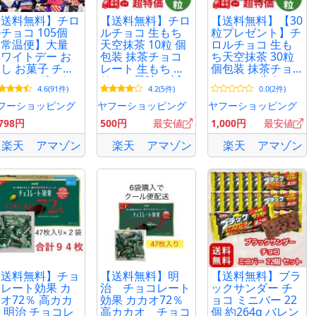
【送料無料】チロ
【送料無料】チロ
【送料無料】【30
チョコ 105個
ルチョコ 生もち
粒プレゼント】チ
【常温便】大量
天空抹茶 10粒 個
ロルチョコ 生も
ワイトデー お
包装 抹茶チョコ
ち天空抹茶 30粒
し お菓子 チョ
レート 生もち ク
個包装 抹茶チョ
レート ギフト
リーム風味 お試
コレート 生もち
4.6(91件)
4.2(5件)
0.0(2件)
包装 送料無料
し 少量 抹茶スイ
クリーム風味 抹
イント消化 利
ーツ ポイント消
茶スイーツ まと
フーショッピング
ヤフーショッピング
ヤフーショッピング
 おやつ 業務用
化【賞味期限
め買い【賞味期限
,798円
500円
最安値
1,000円
最安値
ェア ばら撒き
2026年8月26日】
2026年8月26日】
義理
楽天
アマゾン
楽天
アマゾン
楽天
アマゾン
【送料無料】チョ
【送料無料】明
【送料無料】ブラ
レート効果 カ
治 チョコレート
ックサンダー チ
オ72％ 高カカ
効果 カカオ72％
ョコ ミニバー 22
 明治 チョコレ
高カカオ チョコ
個 約264g バレン