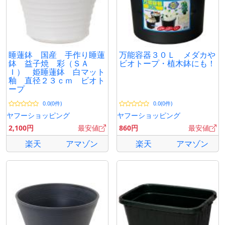
睡蓮鉢 国産 手作り睡蓮
万能容器３０Ｌ メダカや
鉢 益子焼 彩（ＳＡ
ビオトープ・植木鉢にも！
Ｉ） 姫睡蓮鉢 白マット
釉 直径２３ｃｍ ビオト
ープ
0.0(0件)
0.0(0件)
ヤフーショッピング
ヤフーショッピング
2,100円
最安値
860円
最安値
楽天
アマゾン
楽天
アマゾン