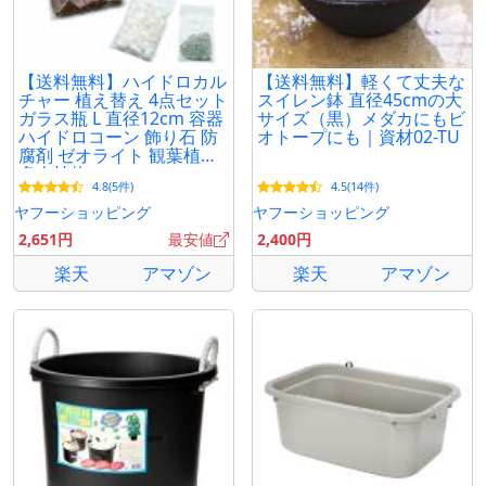
【送料無料】ハイドロカル
【送料無料】軽くて丈夫な
チャー 植え替え 4点セット
スイレン鉢 直径45cmの大
ガラス瓶 L 直径12cm 容器
サイズ（黒）メダカにもビ
ハイドロコーン 飾り石 防
オトープにも｜資材02-TU
腐剤 ゼオライト 観葉植物
多肉植物
4.8(5件)
4.5(14件)
ヤフーショッピング
ヤフーショッピング
2,651円
最安値
2,400円
楽天
アマゾン
楽天
アマゾン