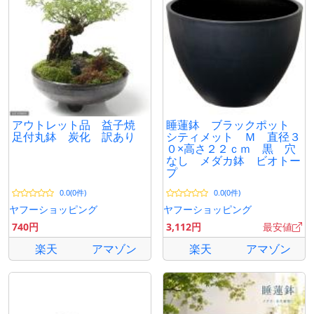
アウトレット品 益子焼
睡蓮鉢 ブラックポット
足付丸鉢 炭化 訳あり
シティメット Ｍ 直径３
０×高さ２２ｃｍ 黒 穴
なし メダカ鉢 ビオトー
プ
0.0(0件)
0.0(0件)
ヤフーショッピング
ヤフーショッピング
740円
3,112円
最安値
楽天
アマゾン
楽天
アマゾン