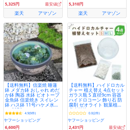
5,325円
最安値
5,310円
楽天
アマゾン
楽天
アマゾン
【送料無料】信楽焼 睡蓮
【送料無料】ハイドロカル
鉢 メダカ鉢 おしゃれ めだ
チャー 植え替え 4点セット
か鉢 陶器 水鉢 ビオトープ
ガラス瓶 S 直径9cm 容器
金魚鉢 信楽焼き スイレン
ハイドロコーン 飾り石 防
鉢 ハス鉢 11号ハケメ水鉢
腐剤 ゼオライト 観葉植物
su-0276
多肉植物
4.9(9件)
0.0(2件)
ヤフーショッピング
ヤフーショッピング
6,600円
2,431円
最安値