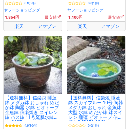
0.0(0件)
0.0(1件)
ヤフーショッピング
ヤフーショッピング
1,864円
最安値
1,100円
最安値
楽天
アマゾン
楽天
アマゾン
【送料無料】信楽焼 睡蓮
【送料無料】信楽焼 睡蓮
鉢 メダカ鉢 おしゃれ めだ
鉢 スカイブルー 10号 陶器
か鉢 陶器 水鉢 ビオトープ
メダカ鉢 おしゃれ 金魚鉢
金魚鉢 信楽焼き スイレン
大型 水鉢 めだか鉢 鉢スイ
鉢 ハス鉢 11号窯肌水鉢
レン 睡蓮 ビオトープ 信楽
su-0137
焼き(MB070-03G)
4.9(80件)
0.0(1件)