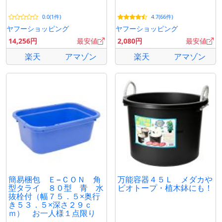
0.0(1件)
4.7(66件)
ヤフーショッピング
ヤフーショッピング
14,256円
最安値
2,080円
最安値
楽天
アマゾン
楽天
アマゾン
簡易梱包 Ｅ−ＣＯＮ 角
万能容器４５Ｌ メダカや
型タライ ８０型 青 水
ビオトープ・植木鉢にも！
抜栓付（幅７５．５×奥行
き５３．５×深さ２９ｃ
ｍ） お一人様１点限り