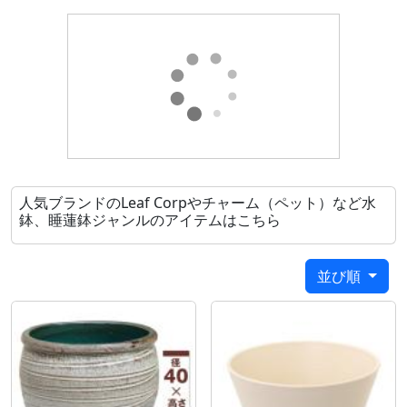
あります。
●商品によっては手作りのため色やサイズ、形状等に
個体差があります。
●屋外でご使用いただける製品ですが、紫外線、風
雨、ホコリ等による経年変化によって、
商品の劣化や色の変化、汚れの付着等が起こります。
また、気候風土や商品の置かれる環境、
日常のご使用方法、メンテナンス等で、商品の寿命も
大きく変わります。特に寒冷地では水分の凍結によ
人気ブランドのLeaf Corpやチャーム（ペット）など水
り、
鉢、睡蓮鉢ジャンルのアイテムはこちら
ひび割れや破損、塗装のはがれが生じる場合がありま
す。
並び順
※排水穴はありません。
※防水加工済ですが、多少水が染み出す場合があるた
め、屋外でのご使用をおすすめします。
※撮影時の光線の加減や印刷の関係で、写真と色が異
なる場合があります。
※色・形・サイズ等が写真・記載と多少異なる場合が