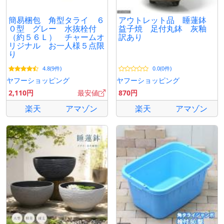
簡易梱包 角型タライ ６
アウトレット品 睡蓮鉢
０型 グレー 水抜栓付
益子焼 足付丸鉢 灰釉
（約５６Ｌ） チャームオ
訳あり
リジナル お一人様５点限
り
4.8(9件)
0.0(0件)
ヤフーショッピング
ヤフーショッピング
2,110円
最安値
870円
楽天
アマゾン
楽天
アマゾン