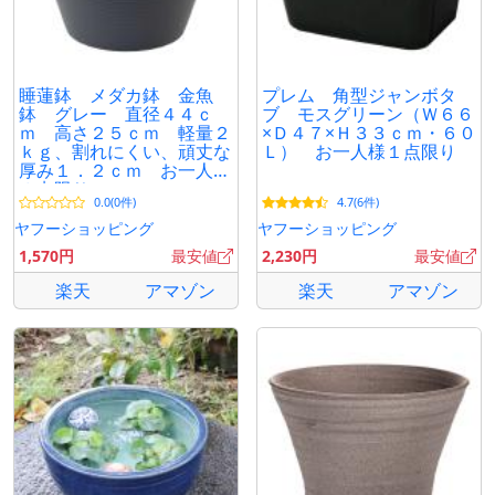
睡蓮鉢 メダカ鉢 金魚
プレム 角型ジャンボタ
鉢 グレー 直径４４ｃ
ブ モスグリーン（Ｗ６６
ｍ 高さ２５ｃｍ 軽量２
×Ｄ４７×Ｈ３３ｃｍ・６０
ｋｇ、割れにくい、頑丈な
Ｌ） お一人様１点限り
厚み１．２ｃｍ お一人様
３点限り
0.0(0件)
4.7(6件)
ヤフーショッピング
ヤフーショッピング
1,570円
最安値
2,230円
最安値
楽天
アマゾン
楽天
アマゾン