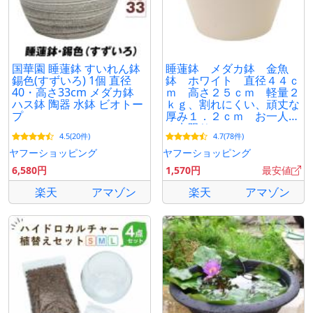
あります。
国華園 睡蓮鉢 すいれん鉢
睡蓮鉢 メダカ鉢 金魚
錫色(すずいろ) 1個 直径
鉢 ホワイト 直径４４ｃ
40・高さ33cm メダカ鉢
ｍ 高さ２５ｃｍ 軽量２
ハス鉢 陶器 水鉢 ビオトー
ｋｇ、割れにくい、頑丈な
プ
厚み１．２ｃｍ お一人様
３点限り
4.5(20件)
4.7(78件)
ヤフーショッピング
ヤフーショッピング
6,580円
1,570円
最安値
楽天
アマゾン
楽天
アマゾン