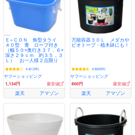
Ｅ−ＣＯＮ 角型タライ
万能容器３０Ｌ メダカや
４０型 青 ロープ付き
ビオトープ・植木鉢にも！
（幅５０×奥行き３７．６×
深さ２９ｃｍ 約３５．３
Ｌ） お一人様２点限り
4.4(13件)
4.8(60件)
ヤフーショッピング
ヤフーショッピング
1,134円
最安値
860円
最安値
楽天
アマゾン
楽天
アマゾン