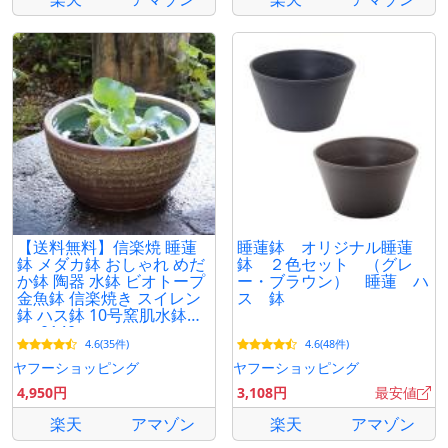
【送料無料】信楽焼 睡蓮
睡蓮鉢 オリジナル睡蓮
鉢 メダカ鉢 おしゃれ めだ
鉢 ２色セット （グレ
か鉢 陶器 水鉢 ビオトープ
ー・ブラウン） 睡蓮 ハ
金魚鉢 信楽焼き スイレン
ス 鉢
鉢 ハス鉢 10号窯肌水鉢
su-0140
4.6(35件)
4.6(48件)
ヤフーショッピング
ヤフーショッピング
4,950円
3,108円
最安値
楽天
アマゾン
楽天
アマゾン