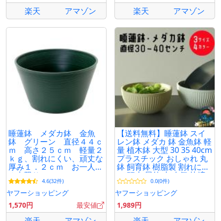
楽天
アマゾン
楽天
アマゾン
睡蓮鉢 メダカ鉢 金魚
【送料無料】睡蓮鉢 スイ
鉢 グリーン 直径４４ｃ
レン鉢 メダカ 鉢 金魚鉢 軽
ｍ 高さ２５ｃｍ 軽量２
量 植木鉢 大型 30 35 40cm
ｋｇ、割れにくい、頑丈な
プラスチック おしゃれ 丸
厚み１．２ｃｍ お一人様
鉢 飼育鉢 樹脂製 割れにく
３点限り
い 頑丈 屋外 水 人気 快適
4.6(32件)
0.0(0件)
ヤフーショッピング
ヤフーショッピング
1,570円
最安値
1,989円
楽天
アマゾン
楽天
アマゾン