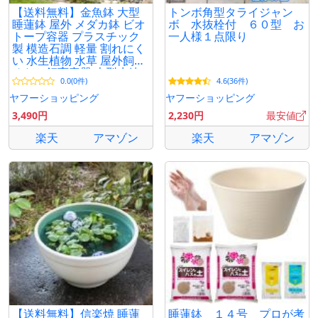
【送料無料】金魚鉢 大型
トンボ角型タライジャン
睡蓮鉢 屋外 メダカ鉢 ビオ
ボ 水抜栓付 ６０型 お
トープ容器 プラスチック
一人様１点限り
製 模造石調 軽量 割れにく
い 水生植物 水草 屋外飼育
めだか飼育容器 大型水鉢
0.0(0件)
4.6(36件)
ガーデニング
ヤフーショッピング
ヤフーショッピング
3,490円
2,230円
最安値
楽天
アマゾン
楽天
アマゾン
【送料無料】信楽焼 睡蓮
睡蓮鉢 １４号 プロが考