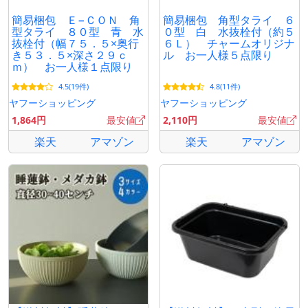
簡易梱包 Ｅ−ＣＯＮ 角
簡易梱包 角型タライ ６
型タライ ８０型 青 水
０型 白 水抜栓付（約５
抜栓付（幅７５．５×奥行
６Ｌ） チャームオリジナ
き５３．５×深さ２９ｃ
ル お一人様５点限り
ｍ） お一人様１点限り
4.5(19件)
4.8(11件)
ヤフーショッピング
ヤフーショッピング
1,864円
最安値
2,110円
最安値
楽天
アマゾン
楽天
アマゾン