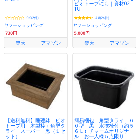
ビオトープにも｜資材02-
TU
0.0(2件)
4.8(24件)
ヤフーショッピング
ヤフーショッピング
730円
5,000円
楽天
アマゾン
楽天
アマゾン
【送料無料】睡蓮鉢 ビオ
簡易梱包 角型タライ ６
トープ用 木製枠＋角型タ
０型 黒 水抜栓付（約５
ライ スーパー 黒（１セ
６Ｌ）チャームオリジナ
ット）
ル お一人様５点限り