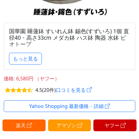
国華園 睡蓮鉢 すいれん鉢 錫色(すずいろ) 1個 直
径40・高さ33cm メダカ鉢 ハス鉢 陶器 水鉢 ビ
オトープ
●商品情報：
もっと見る
●サイズ（約）：直径40×高さ33 (cm)
上部 内径 33、外径 37 (cm)
底面直径 26 (cm)
価格: 6,580円 （ヤフー）
厚み 1、上部厚み 2、底厚み 2(cm)
4.5(20件)
口コミを見る
●重量（約）：11kg
●材質：陶器製
●水の容量：25L
Yahoo Shopping 最新価格・詳細
楽天
アマゾン
ヤフー
【ご了承ください】
●手作りの為ロットにより色幅が大きく生じる場合が