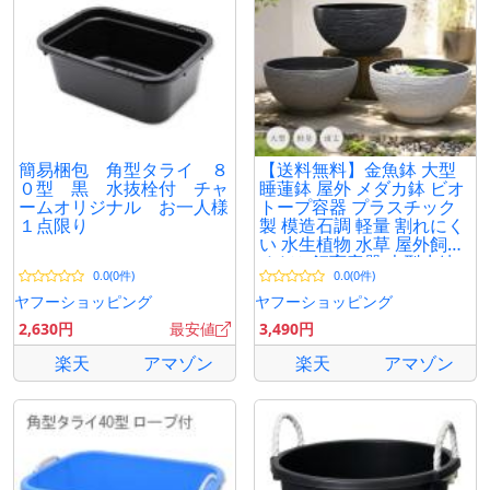
簡易梱包 角型タライ ８
【送料無料】金魚鉢 大型
０型 黒 水抜栓付 チャ
睡蓮鉢 屋外 メダカ鉢 ビオ
ームオリジナル お一人様
トープ容器 プラスチック
１点限り
製 模造石調 軽量 割れにく
い 水生植物 水草 屋外飼育
めだか飼育容器 大型水鉢
0.0(0件)
0.0(0件)
ガーデニング
ヤフーショッピング
ヤフーショッピング
2,630円
最安値
3,490円
楽天
アマゾン
楽天
アマゾン