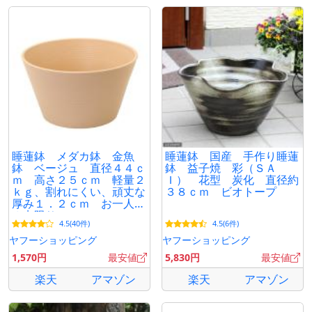
睡蓮鉢 メダカ鉢 金魚
睡蓮鉢 国産 手作り睡蓮
鉢 ベージュ 直径４４ｃ
鉢 益子焼 彩（ＳＡ
ｍ 高さ２５ｃｍ 軽量２
Ｉ） 花型 炭化 直径約
ｋｇ、割れにくい、頑丈な
３８ｃｍ ビオトープ
厚み１．２ｃｍ お一人様
３点限り
4.5(40件)
4.5(6件)
ヤフーショッピング
ヤフーショッピング
1,570円
最安値
5,830円
最安値
楽天
アマゾン
楽天
アマゾン