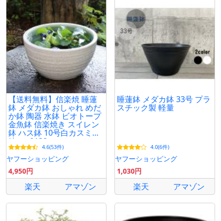
【送料無料】信楽焼 睡蓮
睡蓮鉢 メダカ鉢 33号 プラ
鉢 メダカ鉢 おしゃれ めだ
スチック製 軽量
か鉢 陶器 水鉢 ビオトープ
金魚鉢 信楽焼き スイレン
鉢 ハス鉢 10号白カスミ水
鉢 su-0138
4.6(53件)
4.0(6件)
ヤフーショッピング
ヤフーショッピング
4,950円
1,030円
楽天
アマゾン
楽天
アマゾン