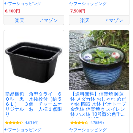
ヤフーショッピング
ヤフーショッピング
6,100円
7,500円
楽天
アマゾン
楽天
アマゾン
簡易梱包 角型タライ ６
【送料無料】信楽焼 睡蓮
０型 黒 水抜栓付（約５
鉢 メダカ鉢 おしゃれ めだ
６Ｌ） ３個 チャームオ
か鉢 陶器 水鉢 ビオトープ
リジナル お一人様１点限
金魚鉢 信楽焼き スイレン
り
鉢 ハス鉢 10号藍の色千段
水鉢 su-0107
4.6(11件)
4.7(66件)
ヤフーショッピング
ヤフーショッピング