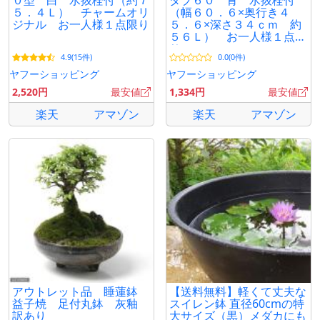
０型 白 水抜栓付（約７
タブ６０ 青 水抜栓付
５．４Ｌ） チャームオリ
（幅６０．６×奥行き４
ジナル お一人様１点限り
５．６×深さ３４ｃｍ 約
５６Ｌ） お一人様１点限
り
4.9(15件)
0.0(0件)
ヤフーショッピング
ヤフーショッピング
2,520円
最安値
1,334円
最安値
楽天
アマゾン
楽天
アマゾン
アウトレット品 睡蓮鉢
【送料無料】軽くて丈夫な
益子焼 足付丸鉢 灰釉
スイレン鉢 直径60cmの特
訳あり
大サイズ（黒）メダカにも