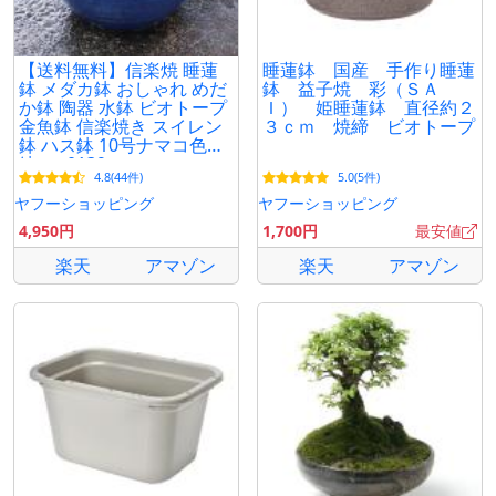
【送料無料】信楽焼 睡蓮
睡蓮鉢 国産 手作り睡蓮
鉢 メダカ鉢 おしゃれ めだ
鉢 益子焼 彩（ＳＡ
か鉢 陶器 水鉢 ビオトープ
Ｉ） 姫睡蓮鉢 直径約２
金魚鉢 信楽焼き スイレン
３ｃｍ 焼締 ビオトープ
鉢 ハス鉢 10号ナマコ色水
鉢 su-0139
4.8(44件)
5.0(5件)
ヤフーショッピング
ヤフーショッピング
4,950円
1,700円
最安値
楽天
アマゾン
楽天
アマゾン