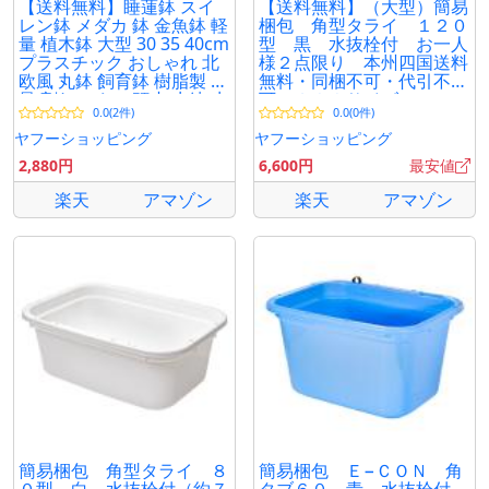
【送料無料】睡蓮鉢 スイ
【送料無料】（大型）簡易
レン鉢 メダカ 鉢 金魚鉢 軽
梱包 角型タライ １２０
量 植木鉢 大型 30 35 40cm
型 黒 水抜栓付 お一人
プラスチック おしゃれ 北
様２点限り 本州四国送料
欧風 丸鉢 飼育鉢 樹脂製 軽
無料・同梱不可・代引不
量 割れにくい 頑丈 水鉢 水
可 ２００サイズ
0.0(2件)
0.0(0件)
生植物に
ヤフーショッピング
ヤフーショッピング
2,880円
6,600円
最安値
楽天
アマゾン
楽天
アマゾン
簡易梱包 角型タライ ８
簡易梱包 Ｅ−ＣＯＮ 角