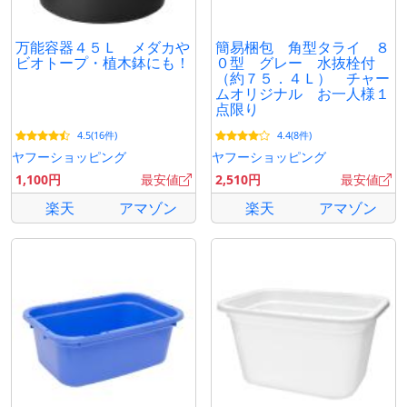
万能容器４５Ｌ メダカや
簡易梱包 角型タライ ８
ビオトープ・植木鉢にも！
０型 グレー 水抜栓付
（約７５．４Ｌ） チャー
ムオリジナル お一人様１
点限り
4.5(16件)
4.4(8件)
ヤフーショッピング
ヤフーショッピング
1,100円
最安値
2,510円
最安値
楽天
アマゾン
楽天
アマゾン