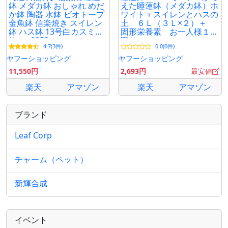
鉢 メダカ鉢 おしゃれ めだ
えた睡蓮鉢（メダカ鉢）ホ
か鉢 陶器 水鉢 ビオトープ
ワイト＋スイレンとハスの
金魚鉢 信楽焼き スイレン
土 ６Ｌ（３Ｌ×２）＋
鉢 ハス鉢 13号白カスミ水
固形栄養素 お一人様１点
鉢 su-0253
限り
4.7(3件)
0.0(0件)
ヤフーショッピング
ヤフーショッピング
11,550円
2,693円
最安値
楽天
アマゾン
楽天
アマゾン
ブランド
Leaf Corp
チャーム（ペット）
新輝合成
イベント