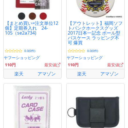
【まとめ買い=注文単位12
【アウトレット】福岡ソフ
個】定期券入れ 24-
トバンクホークスグッズ
105（se2a734)
2017日本一記念 ボール型
パスケース ラッピング不
可 爆買
0.0(0件)
0.0(0件)
ヤフーショッピング
ヤフーショッピング
110円
最安値
110円
最安値
楽天
アマゾン
楽天
アマゾン