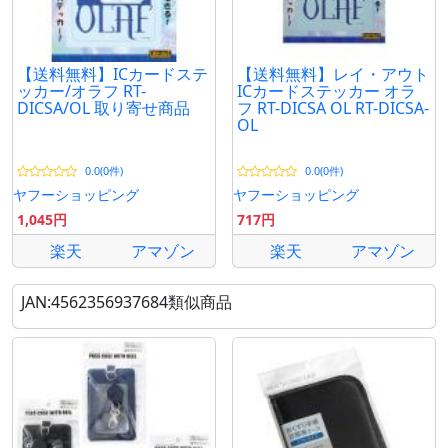
【送料無料】ICカードステ
【送料無料】レイ・アウト
ッカー/オラフ RT-
ICカードステッカー オラ
DICSA/OL 取り寄せ商品
フ RT-DICSA OL RT-DICSA-
OL
0.0(0件)
0.0(0件)
ヤフーショッピング
ヤフーショッピング
1,045円
717円
楽天
アマゾン
楽天
アマゾン
JAN:4562356937684類似商品