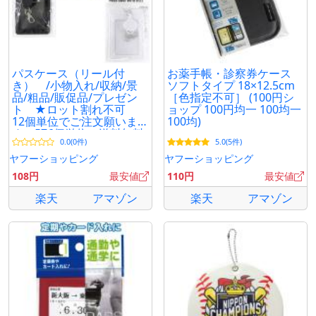
パスケース（リール付
お薬手帳・診察券ケース
き） /小物入れ/収納/景
ソフトタイプ 18×12.5cm
品/粗品/販促品/プレゼン
［色指定不可］ (100円シ
ト ★ロット割れ不可
ョップ 100円均一 100均一
12個単位でご注文願いま
100均)
す 576個単位で送料無料
0.0(0件)
5.0(5件)
ヤフーショッピング
ヤフーショッピング
108円
最安値
110円
最安値
楽天
アマゾン
楽天
アマゾン