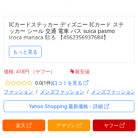
ICカードステッカー ディズニー ICカード ステ
ッカー シール 交通 電車 バス suica pasmo
icoca manaca 貼る 【4562356937684】
■対応端末: ICカードステッカー
もっと見る
■カラー: オラフ
■素材: 紙
価格: 418円 （ヤフー）
最安値
関連キーワード: おすすめ 貼り方 さらさら 割れない
0.0(1件)
口コミを見る
メーカー アンチグレア 厚さ apple アップル ブルーラ
イト ブルーライトカット 安い 傷 ホコリ べたべた 小
ファッション
メンズファッション
メンズファッション
さい 小さめ ツムツム 縁 ガラス カメラレンズ 互換性
ゴリラガラス ゴミ 純正 iface インカメラ 見えない 光
Yahoo Shopping 最新価格・詳細
沢 コーティング 音ゲー 空気 黒 両面 指紋つかない ク
リア 干渉 最強 衝撃吸収 失敗しない 静電気 指滑り 横
楽天
アマゾン
ヤフー
から見えない 全体 全面 全画面 ズレない そのまま タ
ッチペン 強い 360度 のぞきみ防止 マット 非光沢 フル