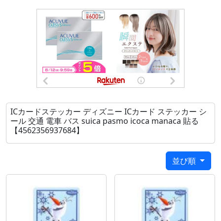
カバー 保証 周りから見えない 目に優しい 落下 ラウン
ドエッジ グレア 絶対割れない petフレーム ペーパー
ライク はーうぇいふぃるむ ふぁーうぇいふぃるむ
HUAWEIフィルム ファーウェイフィルム
ICカードステッカー ディズニー ICカード ステッカー シ
ール 交通 電車 バス suica pasmo icoca manaca 貼る
【4562356937684】
並び順