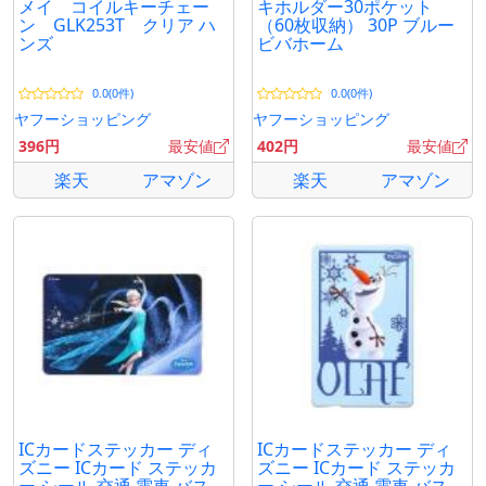
メイ コイルキーチェー
キホルダー30ポケット
ン GLK253T クリア ハ
（60枚収納） 30P ブルー
ンズ
ビバホーム
0.0(0件)
0.0(0件)
ヤフーショッピング
ヤフーショッピング
396円
最安値
402円
最安値
楽天
アマゾン
楽天
アマゾン
ICカードステッカー ディ
ICカードステッカー ディ
ズニー ICカード ステッカ
ズニー ICカード ステッカ