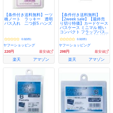
【条件付き送料無料】一ツ
【条件付き送料無料】
橋ノート ラッキー 透明
【2week sale】【最終売
パス入れ 二つ折S ハンズ
り切り特価】カードケース
パスケース ミニマル 軽い
コンパクト フラップパス
ケース カード収納4枚 WU-
0.0(0件)
0.0(0件)
05
ヤフーショッピング
ヤフーショッピング
220円
最安値
298円
最安値
楽天
アマゾン
楽天
アマゾン