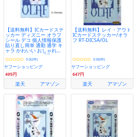
【送料無料】ICカードステ
【送料無料】レイ・アウト
ッカー ディズニー オラフ
ICカードステッカー/オラ
シール デコ 個人情報保護
フ RT-DICSA/OL
貼り直し簡単 通勤 通学 キ
ャラ かわいい おしゃれ
suica イングレム RT-
0.0(2件)
0.0(0件)
DICSA-OL
ヤフーショッピング
ヤフーショッピング
495円
647円
楽天
アマゾン
楽天
アマゾン