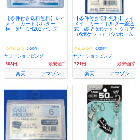
【条件付き送料無料】レイ
【条件付き送料無料】レイ
メイ カードホルダー
メイ カードホルダー差込
横 6P CH202 ハンズ
式 縦型 6ポケット クリア
（6ポケット） ビバホーム
0.0(0件)
0.0(0件)
ヤフーショッピング
ヤフーショッピング
308円
最安値
321円
最安値
楽天
アマゾン
楽天
アマゾン