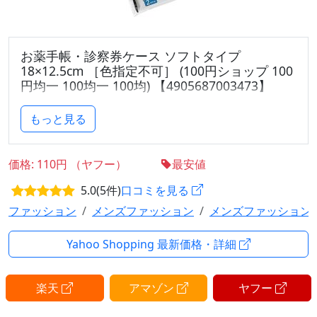
お薬手帳・診察券ケース ソフトタイプ
18×12.5cm ［色指定不可］ (100円ショップ 100
円均一 100均一 100均) 【4905687003473】
お薬手帳ケースです。
もっと見る
お薬手帳や診察券が収納できるケースです。
価格: 110円 （ヤフー）
最安値
厚みのあるソフトタイプです。
5.0(5件)
口コミを見る
フリーサイズ・カードサイズがそれぞれ2ポケット付
ファッション
メンズファッション
メンズファッション
いております。
Yahoo Shopping 最新価格・詳細
病院に必要なものがひとつにまとめられて便利です。
楽天
アマゾン
ヤフー
※縫製品の為サイズが異なります
※洗濯・アイロン 非対応