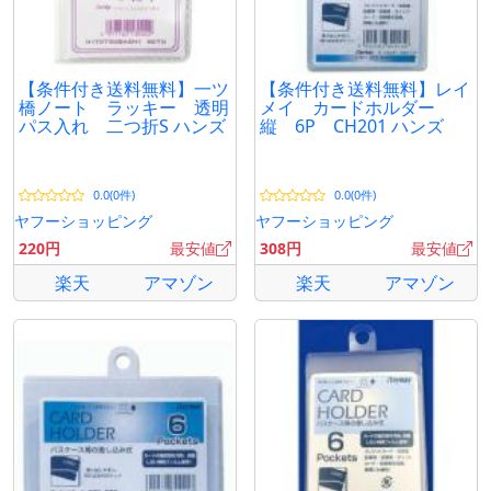
【条件付き送料無料】一ツ
【条件付き送料無料】レイ
橋ノート ラッキー 透明
メイ カードホルダー
パス入れ 二つ折S ハンズ
縦 6P CH201 ハンズ
0.0(0件)
0.0(0件)
ヤフーショッピング
ヤフーショッピング
220円
最安値
308円
最安値
楽天
アマゾン
楽天
アマゾン