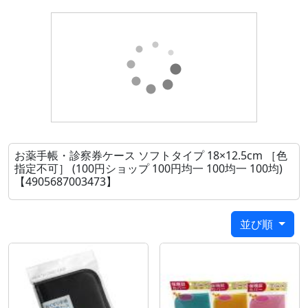
※色の指定はできません
●サイズ(約)・閉じた状態:180×125mm
●材質・本体:ポリエステル、ポリウレタンフォーム
ポケット、ネーム:ポリエチレン、EVA樹脂
●用途・お薬手帳 診察券 収納ケース ポーチ マルチケ
ース 病院
●キーワード・おくすりてちょう しんさつけん しゅ
お薬手帳・診察券ケース ソフトタイプ 18×12.5cm ［色
うのう けーす ぽーち 100均 100円均一
指定不可］ (100円ショップ 100円均一 100均一 100均)
●品名・おくすり手帳 診察券ケース ソフトタイプ
【4905687003473】
●メーカー名・スルガ(株)
●管理単位・10個/400個
並び順
●入数・1個