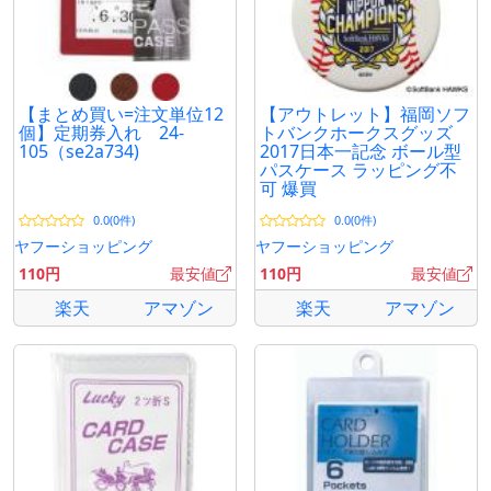
【まとめ買い=注文単位12
【アウトレット】福岡ソフ
個】定期券入れ 24-
トバンクホークスグッズ
105（se2a734)
2017日本一記念 ボール型
パスケース ラッピング不
可 爆買
0.0(0件)
0.0(0件)
ヤフーショッピング
ヤフーショッピング
110円
最安値
110円
最安値
楽天
アマゾン
楽天
アマゾン