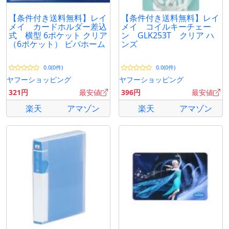
【条件付き送料無料】レイ
【条件付き送料無料】レイ
メイ カードホルダー差込
メイ コイルキーチェー
式 横型 6ポケット クリア
ン GLK253T クリア ハ
（6ポケット） ビバホーム
ンズ
0.0(0件)
0.0(0件)
ヤフーショッピング
ヤフーショッピング
321円
最安値
396円
最安値
楽天
アマゾン
楽天
アマゾン