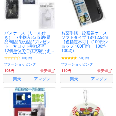
パスケース（リール付
お薬手帳・診察券ケース
き） /小物入れ/収納/景
ソフトタイプ 18×12.5cm
品/粗品/販促品/プレゼン
［色指定不可］ (100円シ
ト ★ロット割れ不可
ョップ 100円均一 100均一
12個単位でご注文願いま
100均)
す 576個単位で送料無料
0.0(0件)
5.0(5件)
ヤフーショッピング
ヤフーショッピング
108円
最安値
110円
最安値
楽天
アマゾン
楽天
アマゾン