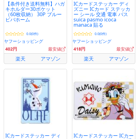
【条件付き送料無料】ハガ
ICカードステッカー ディ
キホルダー30ポケット
ズニー ICカード ステッカ
（60枚収納） 30P ブルー
ー シール 交通 電車 バス
ビバホーム
suica pasmo icoca
manaca 貼る
0.0(0件)
0.0(0件)
ヤフーショッピング
ヤフーショッピング
402円
最安値
418円
最安値
楽天
アマゾン
楽天
アマゾン
ICカードステッカー ディ
ICカードステッカー ICカー